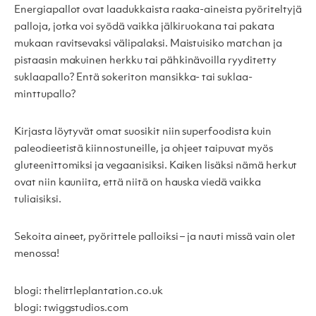
Energiapallot ovat laadukkaista raaka-aineista pyöriteltyjä
palloja, jotka voi syödä vaikka jälkiruokana tai pakata
mukaan ravitsevaksi välipalaksi. Maistuisiko matchan ja
pistaasin makuinen herkku tai pähkinävoilla ryyditetty
suklaapallo? Entä sokeriton mansikka- tai suklaa-
minttupallo?
Kirjasta löytyvät omat suosikit niin superfoodista kuin
paleodieetistä kiinnostuneille, ja ohjeet taipuvat myös
gluteenittomiksi ja vegaanisiksi. Kaiken lisäksi nämä herkut
ovat niin kauniita, että niitä on hauska viedä vaikka
tuliaisiksi.
Sekoita aineet, pyörittele palloiksi – ja nauti missä vain olet
menossa!
blogi: thelittleplantation.co.uk
blogi: twiggstudios.com