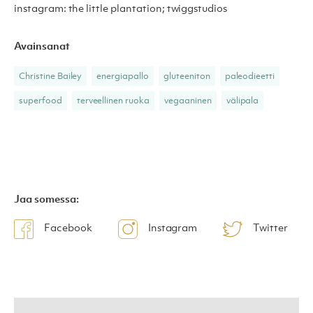
instagram: the little plantation; twiggstudios
Avainsanat
Christine Bailey
energiapallo
gluteeniton
paleodieetti
superfood
terveellinen ruoka
vegaaninen
välipala
Jaa somessa:
Facebook
Instagram
Twitter