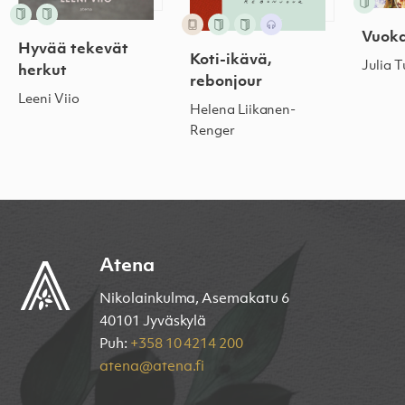
Vuok
Hyvää tekevät
Koti-ikävä,
Julia 
herkut
rebonjour
Leeni Viio
Helena Liikanen-
Renger
Atena
Nikolainkulma, Asemakatu 6
40101 Jyväskylä
Puh:
+358 10 4214 200
atena@atena.fi