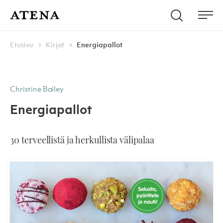
Skip to content
Hae
Atena Kustannus
Me
Browse:
Navigoi
Etusivu
Kirjat
Energiapallot
Christine Bailey
Energiapallot
30 terveellistä ja herkullista välipalaa