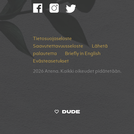
Tietosuojaseloste
Saavutettavuusseloste
Lähetä
palautetta
Briefly in English
Evästeasetukset
2026 Atena. Kaikki oikeudet pidätetään.