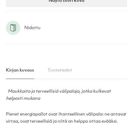
Näytä suuri kuva
Nidottu
Kirjan kuvaus
Tuotetiedot
Maukkaita ja terveellisiä välipaloja, jotka kulkevat
helposti mukana
Pienet energiapallot ovat ihanteellinen välipala: ne antavat
virtaa, ovat terveellisiä ja niitä on helppo ottaa evääksi.