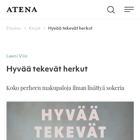
Skip to content
Hae
Atena Kustannus
Me
Browse:
Navigoi
Etusivu
Kirjat
Hyvää tekevät herkut
Leeni Viio
Hyvää tekevät herkut
Koko perheen makupaloja ilman lisättyä sokeria