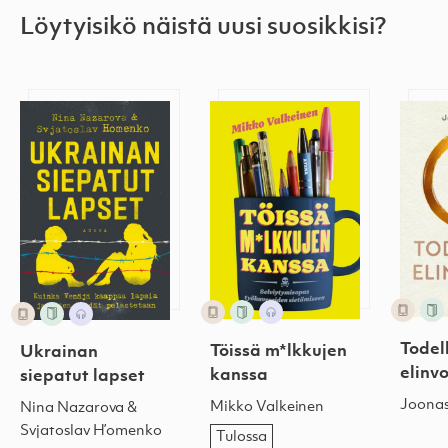
Löytyisikö näistä uusi suosikkisi?
Ukrainan siepatut lapset
Töissä m*lkkujen kanssa
Todel
Todel
Töissä m*lkkujen
Ukrainan
elinv
kanssa
siepatut lapset
Joonas
Mikko Valkeinen
Nina Nazarova &
Svjatoslav H’omenko
Tulossa