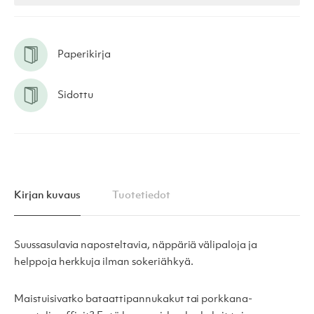
Paperikirja
Sidottu
Kirjan kuvaus
Tuotetiedot
Suussasulavia naposteltavia, näppäriä välipaloja ja
helppoja herkkuja ilman sokeriähkyä.
Maistuisivatko bataattipannukakut tai porkkana-