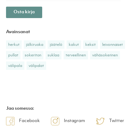
Osta kirja
Avainsanat
herkut
jälkiruoka
jäätelö
kakut
keksit
leivonnaiset
pullat
sokeriton
suklaa
terveellinen
vähäsokerinen
välipala
välipalat
Jaa somessa:
Facebook
Instagram
Twitter