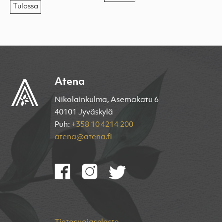
Tulossa
Atena
Nikolainkulma, Asemakatu 6
40101 Jyväskylä
Puh:
+358 10 4214 200
atena@atena.fi