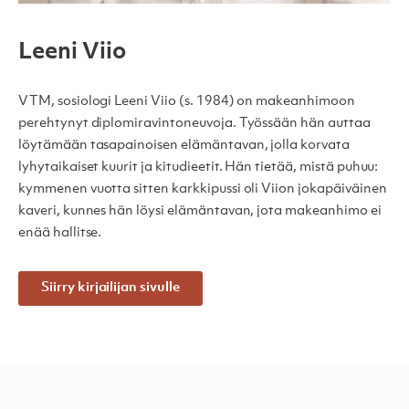
Leeni Viio
VTM, sosiologi Leeni Viio (s. 1984) on makeanhimoon
perehtynyt diplomiravintoneuvoja. Työssään hän auttaa
löytämään tasapainoisen elämäntavan, jolla korvata
lyhytaikaiset kuurit ja kitudieetit. Hän tietää, mistä puhuu:
kymmenen vuotta sitten karkkipussi oli Viion jokapäiväinen
kaveri, kunnes hän löysi elämäntavan, jota makeanhimo ei
enää hallitse.
Siirry kirjailijan sivulle