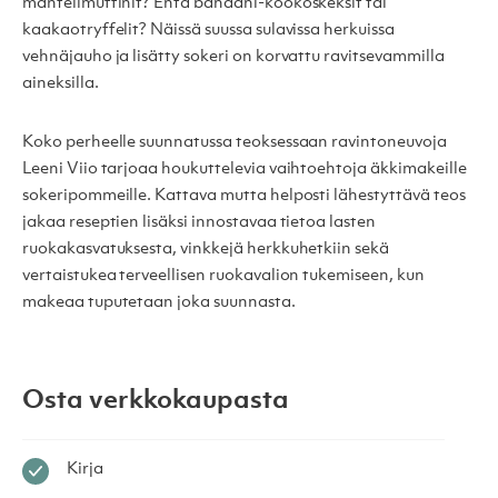
mantelimuffinit? Entä banaani-kookoskeksit tai
kaakaotryffelit? Näissä suussa sulavissa herkuissa
vehnäjauho ja lisätty sokeri on korvattu ravitsevammilla
aineksilla.
Koko perheelle suunnatussa teoksessaan ravintoneuvoja
Leeni Viio tarjoaa houkuttelevia vaihtoehtoja äkkimakeille
sokeripommeille. Kattava mutta helposti lähestyttävä teos
jakaa reseptien lisäksi innostavaa tietoa lasten
ruokakasvatuksesta, vinkkejä herkkuhetkiin sekä
vertaistukea terveellisen ruokavalion tukemiseen, kun
makeaa tuputetaan joka suunnasta.
Osta verkkokaupasta
Kirja