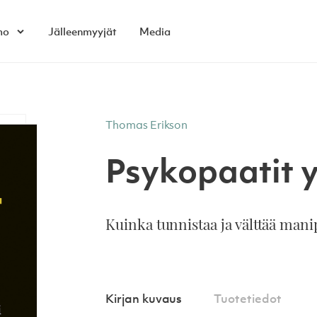
mo
Jälleenmyyjät
Media
Open child menu
Thomas Erikson
Psykopaatit y
Kuinka tunnistaa ja välttää mani
Kirjan kuvaus
Tuotetiedot