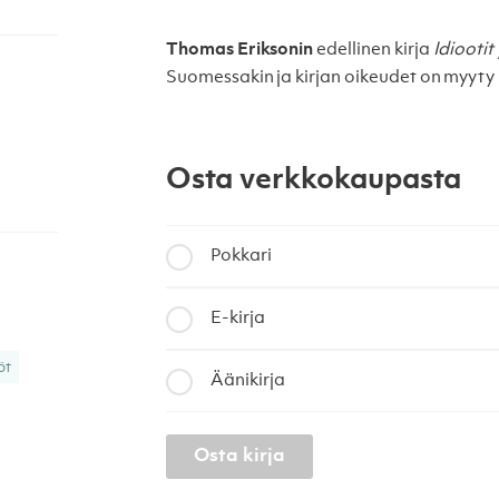
Thomas Eriksonin
edellinen kirja
Idiootit
Suomessakin ja kirjan oikeudet on myy
Osta verkkokaupasta
Pokkari
E-kirja
öt
Äänikirja
Osta kirja