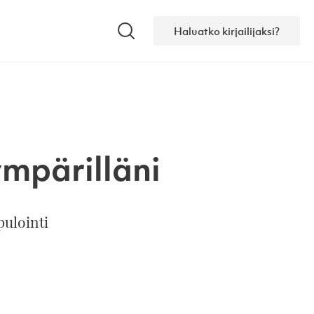
Haluatko kirjailijaksi?
Hae
mpärilläni
pulointi