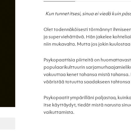
Kun tunnet itsesi, sinua ei viedä kuin päs
Olet todennäköisesti törmännyt ihmiseen,
ja superviehättävä. Hän jakelee kohteliai
niin mukavalta. Mutta jos jokin kuulostaa 
Psykopaattisia piirteitä on huomattavast
populaarikulttuurin sarjamurhaajamieliku
vakuuttaa kenet tahansa mistä tahansa. 
vääristää totuutta saadakseen tahtonsa 
Psykopaatit ympärilläni paljastaa, kuink
itse käyttäydyt, tiedät mistä narusta si
vaikuttamista.