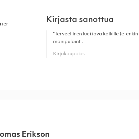
Kirjasta sanottua
tter
”Terveellinen luettava kaikille (etenki
manipulointi.
Kirjakauppias
omas Erikson