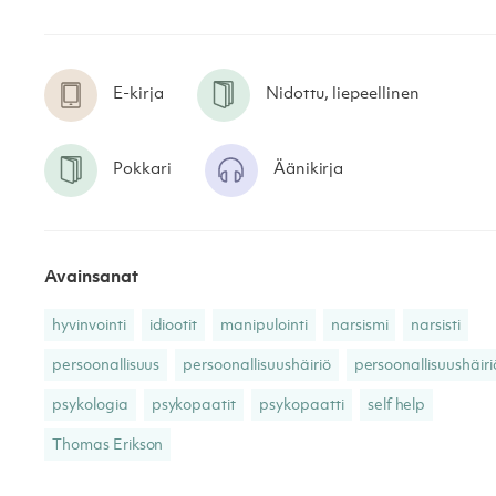
E-kirja
Nidottu, liepeellinen
Pokkari
Äänikirja
Avainsanat
hyvinvointi
idiootit
manipulointi
narsismi
narsisti
persoonallisuus
persoonallisuushäiriö
persoonallisuushäiri
psykologia
psykopaatit
psykopaatti
self help
Thomas Erikson