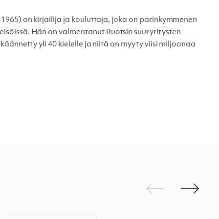
. 1965) on kirjailija ja kouluttaja, joka on parinkymmenen
teisöissä. Hän on valmentanut Ruotsin suuryritysten
käännetty yli 40 kielelle ja niitä on myyty viisi miljoonaa
Edellinen
Seuraav