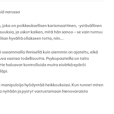
siä narussa
 joka on poikkeuksellisen karismaattinen, -ystävällinen
suuksia, ja uskot kaiken, mitä hän sanoo – se vain tuntuu
liian hyvältä ollakseen totta, niin…
i useammalla ihmisellä kuin aiemmin on ajateltu, eikä
va vastaa todellisuutta. Psykopaateilla on taito
He haluavat kontrolloida muita eivätkä epäröi
läpi.
a manipuloija hyödyntää heikkouksiasi. Kun tunnet miten
nua nyitään ja pystyt vastustamaan hienovaraista