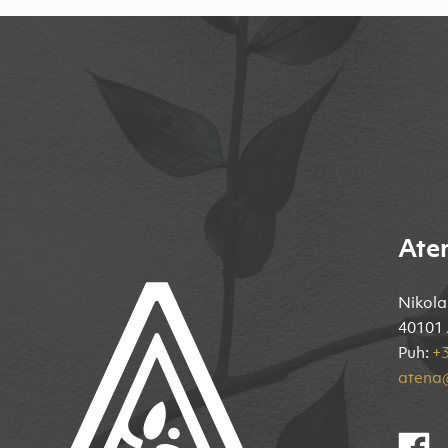
Ate
Nikola
40101 
Puh:
+3
atena@