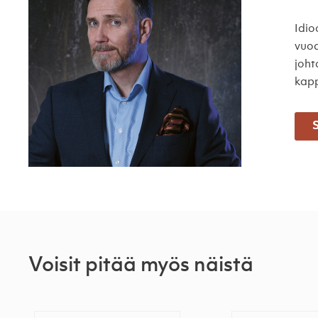
Idio
vuod
joht
kapp
S
Voisit pitää myös näistä