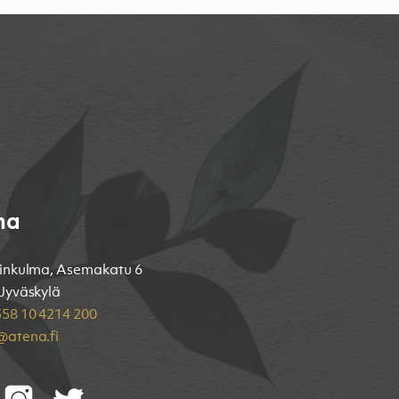
na
inkulma, Asemakatu 6
Jyväskylä
58 10 4214 200
atena.fi