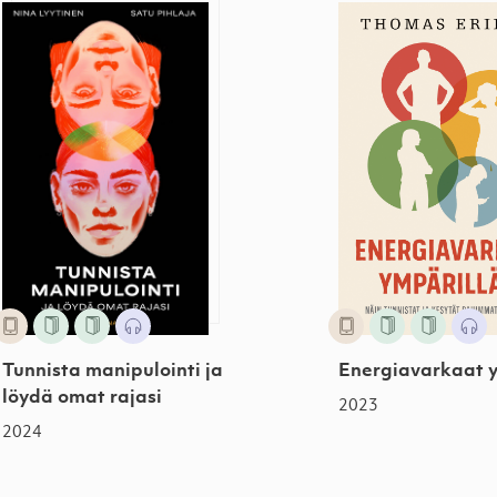
Tunnista manipulointi ja löydä omat rajasi
Energiavarkaat y
Tunnista manipulointi ja
Energiavarkaat y
löydä omat rajasi
2023
2024