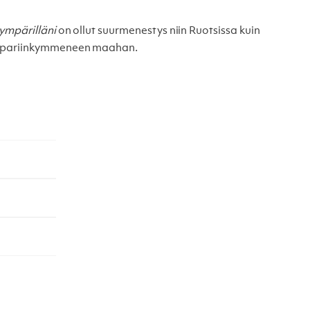
 ympärilläni
on ollut suurmenestys niin Ruotsissa kuin
ty pariinkymmeneen maahan.