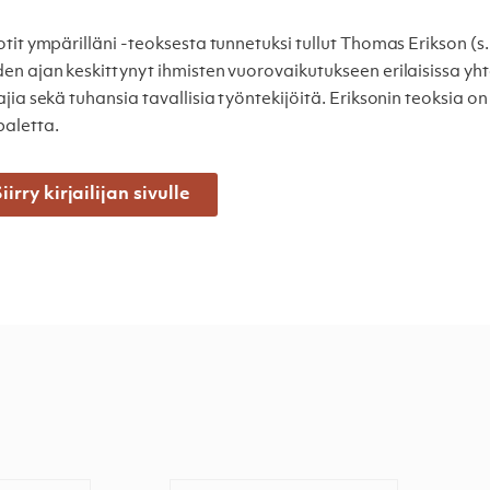
otit ympärilläni -teoksesta tunnetuksi tullut Thomas Erikson (s
en ajan keskittynyt ihmisten vuorovaikutukseen erilaisissa yh
ajia sekä tuhansia tavallisia työntekijöitä. Eriksonin teoksia on 
aletta.
iirry kirjailijan sivulle