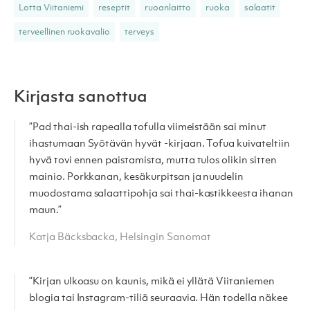
Lotta Viitaniemi
reseptit
ruoanlaitto
ruoka
salaatit
terveellinen ruokavalio
terveys
Kirjasta sanottua
”Pad thai-ish rapealla tofulla viimeistään sai minut
ihastumaan Syötävän hyvät -kirjaan. Tofua kuivateltiin
hyvä tovi ennen paistamista, mutta tulos olikin sitten
mainio. Porkkanan, kesäkurpitsan ja nuudelin
muodostama salaattipohja sai thai-kastikkeesta ihanan
maun.”
Katja Bäcksbacka, Helsingin Sanomat
”Kirjan ulkoasu on kaunis, mikä ei yllätä Viitaniemen
blogia tai Instagram-tiliä seuraavia. Hän todella näkee