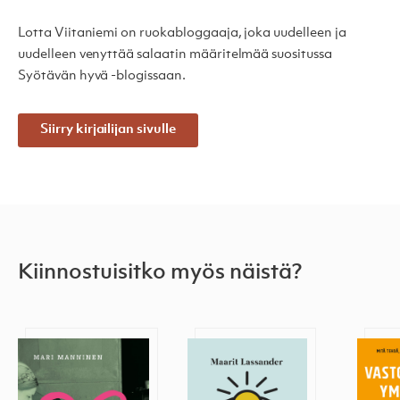
Lotta Viitaniemi on ruokabloggaaja, joka uudelleen ja
uudelleen venyttää salaatin määritelmää suositussa
Syötävän hyvä -blogissaan.
Siirry kirjailijan sivulle
Kiinnostuisitko myös näistä?
Hyvät aikeet
Rahaviisaus
Vasto