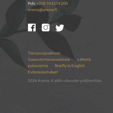
Puh:
+358 10 4214 200
atena@atena.fi
Tietosuojaseloste
Saavutettavuusseloste
Lähetä
palautetta
Briefly in English
Evästeasetukset
2026 Atena. Kaikki oikeudet pidätetään.