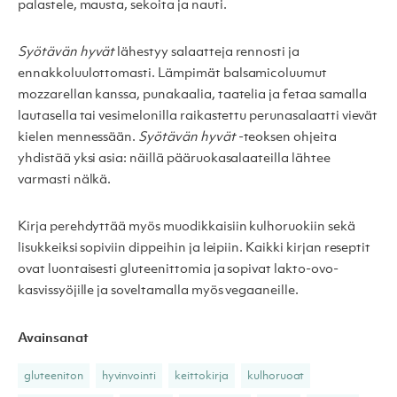
palastele, mausta, sekoita ja nauti.
Syötävän hyvät
lähestyy salaatteja rennosti ja
ennakkoluulottomasti. Lämpimät balsamicoluumut
mozzarellan kanssa, punakaalia, taatelia ja fetaa samalla
lautasella tai vesimelonilla raikastettu perunasalaatti vievät
kielen mennessään.
Syötävän hyvät
-teoksen ohjeita
yhdistää yksi asia: näillä pääruokasalaateilla lähtee
varmasti nälkä.
Kirja perehdyttää myös muodikkaisiin kulhoruokiin sekä
lisukkeiksi sopiviin dippeihin ja leipiin. Kaikki kirjan reseptit
ovat luontaisesti gluteenittomia ja sopivat lakto-ovo-
kasvissyöjille ja soveltamalla myös vegaaneille.
Avainsanat
gluteeniton
hyvinvointi
keittokirja
kulhoruoat