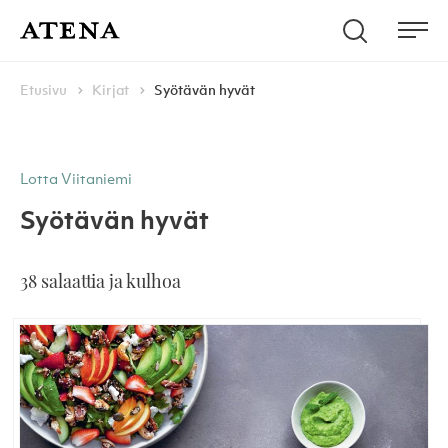
Skip to content
Hae
Atena Kustannus
Me
Browse:
Navigoi
Etusivu
Kirjat
Syötävän hyvät
Lotta Viitaniemi
Syötävän hyvät
38 salaattia ja kulhoa