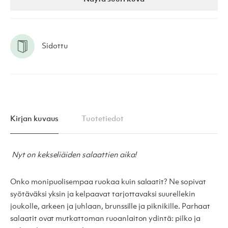
Sidottu
Kirjan kuvaus
Tuotetiedot
Nyt on kekseliäiden salaattien aika!
Onko monipuolisempaa ruokaa kuin salaatit? Ne sopivat
syötäväksi yksin ja kelpaavat tarjottavaksi suurellekin
joukolle, arkeen ja juhlaan, brunssille ja piknikille. Parhaat
salaatit ovat mutkattoman ruoanlaiton ydintä: pilko ja