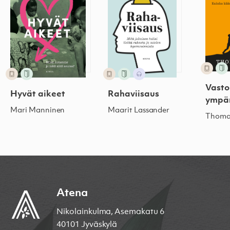
Vasto
Hyvät aikeet
Rahaviisaus
ympär
Mari Manninen
Maarit Lassander
Thomas
Atena
Nikolainkulma, Asemakatu 6
40101 Jyväskylä