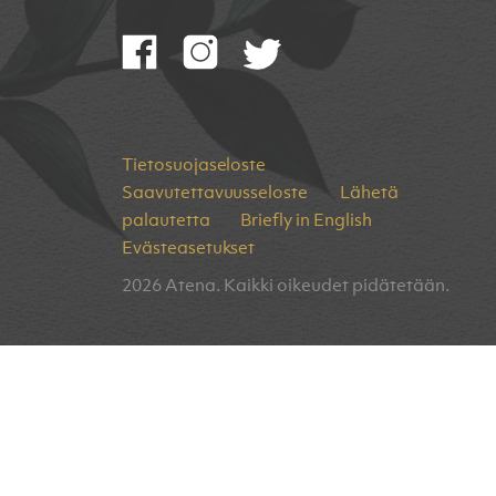
Tietosuojaseloste
Saavutettavuusseloste
Lähetä
palautetta
Briefly in English
Evästeasetukset
2026 Atena. Kaikki oikeudet pidätetään.