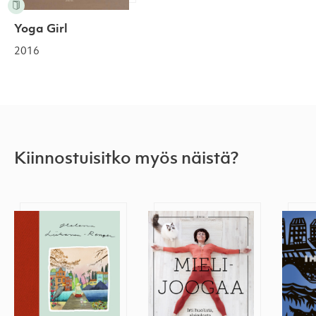
Yoga Girl
2016
Kiinnostuisitko myös näistä?
Koti-ikävä, rebonjour
Mielijoogaa
Oike