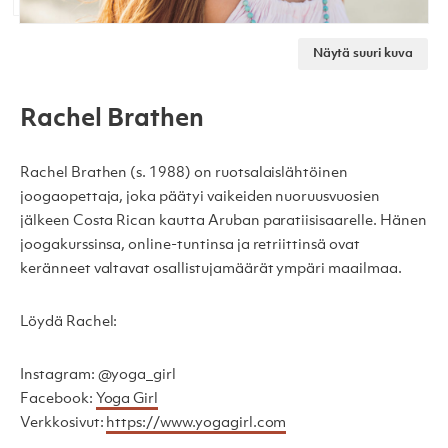
Näytä suuri kuva
Rachel Brathen
Rachel Brathen (s. 1988) on ruotsalaislähtöinen
joogaopettaja, joka päätyi vaikeiden nuoruusvuosien
jälkeen Costa Rican kautta Aruban paratiisisaarelle. Hänen
joogakurssinsa, online-tuntinsa ja retriittinsä ovat
keränneet valtavat osallistujamäärät ympäri maailmaa.
Löydä Rachel:
Instagram: @yoga_girl
Facebook:
Yoga Girl
Verkkosivut:
https://www.yogagirl.com