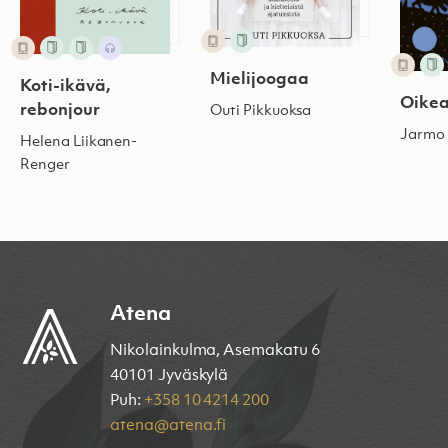
Mielijoogaa
Koti-ikävä,
Oike
rebonjour
Outi Pikkuoksa
Jarmo 
Helena Liikanen-
Renger
Atena
Nikolainkulma, Asemakatu 6
40101 Jyväskylä
Puh:
+358 10 4214 200
atena@atena.fi