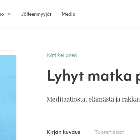
mo
Jälleenmyyjät
Media
Open child menu
Kati Reijonen
Lyhyt matka p
Meditaatiosta, elämästä ja rakka
Kirjan kuvaus
Tuotetiedot