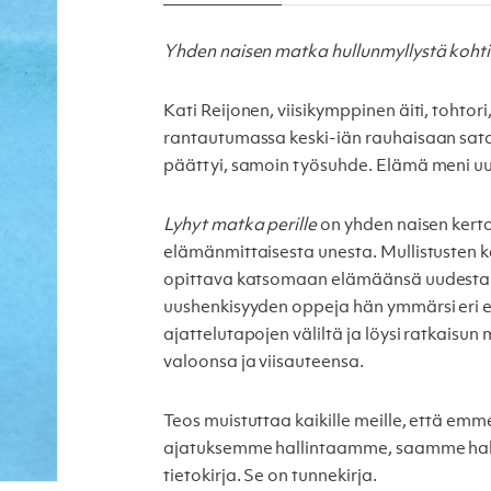
Yhden naisen matka hullunmyllystä koht
Kati Reijonen, viisikymppinen äiti, tohtor
rantautumassa keski-iän rauhaisaan satam
päättyi, samoin työsuhde. Elämä meni uus
Lyhyt matka perille
on yhden naisen kerto
elämänmittaisesta unesta. Mullistusten ke
opittava katsomaan elämäänsä uudesta n
uushenkisyyden oppeja hän ymmärsi eri e
ajattelutapojen väliltä ja löysi ratkaisun
valoonsa ja viisauteensa.
Teos muistuttaa kaikille meille, että e
ajatuksemme hallintaamme, saamme h
tietokirja. Se on tunnekirja.