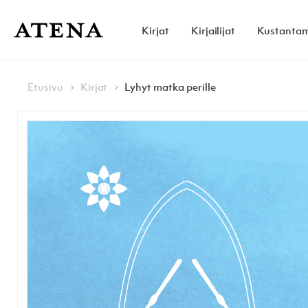
Skip to content
Kirjat
Kirjailijat
Kustanta
Atena Kustannus
Browse:
Navigoi
Etusivu
Kirjat
Lyhyt matka perille