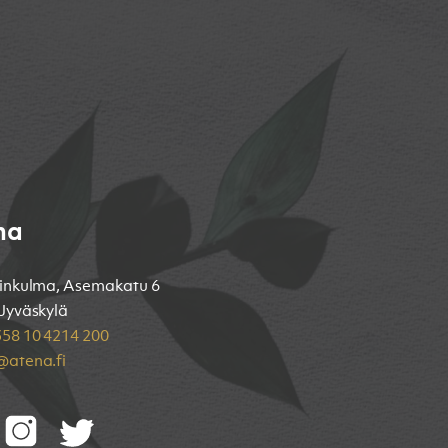
na
inkulma, Asemakatu 6
Jyväskylä
58 10 4214 200
atena.fi