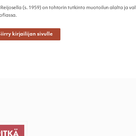
 Reijosella (s. 1959) on tohtorin tutkinto muotoilun alalta ja v
sofiassa.
iirry kirjailijan sivulle
matka
Iso äitiys