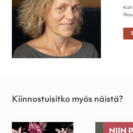
Kati
filo
S
Kiinnostuisitko myös näistä?
Terveisin rakkaus
Niin pitkä on 