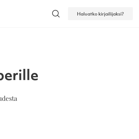
Haluatko kirjailijaksi?
Hae
erille
udesta