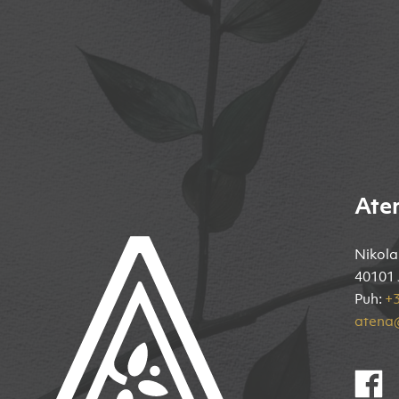
Ate
Nikola
40101 
Puh:
+3
atena@