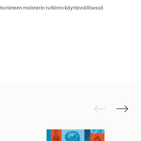
altiotieteen maisterin tutkinto käytännöllisessä
Edellinen
Seuraav
Kuurupiilon anatomia
Maailman suurin häm