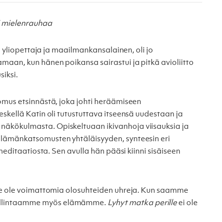
i mielenrauhaa
i, yliopettaja ja maailmankansalainen, oli jo
aan, kun hänen poikansa sairastui ja pitkä avioliitto
iksi.
mus etsinnästä, joka johti heräämiseen
skellä Katin oli tutustuttava itseensä uudestaan ja
äkökulmasta. Opiskeltuaan ikivanhoja viisauksia ja
lämänkatsomusten yhtäläisyyden, synteesin eri
 meditaatiosta. Sen avulla hän pääsi kiinni sisäiseen
mme ole voimattomia olosuhteiden uhreja. Kun saamme
allintaamme myös elämämme.
Lyhyt matka perille
ei ole