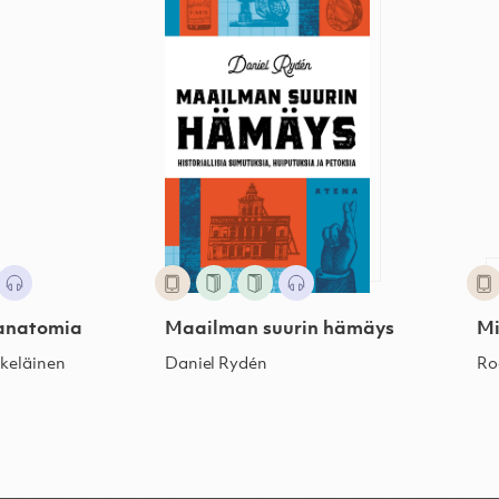
Kuurupiilon anatomia
Maailman suurin hämä
Pasi Ilmari Jääskeläinen
Daniel Rydén