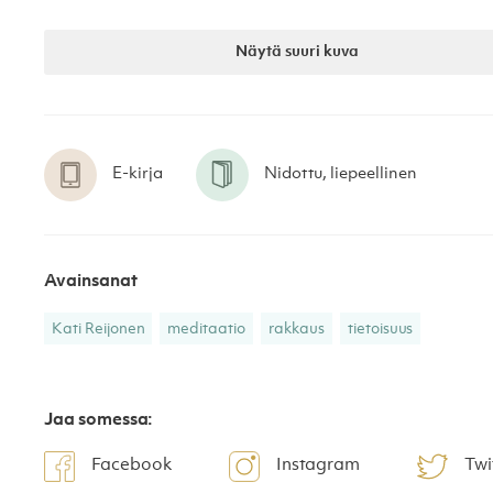
Näytä suuri kuva
E-kirja
Nidottu, liepeellinen
Avainsanat
Kati Reijonen
meditaatio
rakkaus
tietoisuus
Jaa somessa:
Facebook
Instagram
Twi