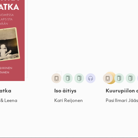
matka
Iso äitiys
 & Leena
Kati Reijonen