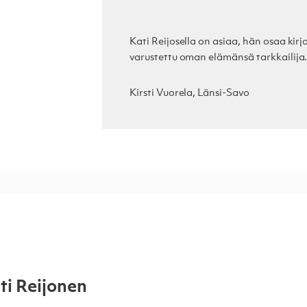
Kati Reijosella on asiaa, hän osaa kirj
varustettu oman elämänsä tarkkailija
Kirsti Vuorela, Länsi-Savo
ti Reijonen