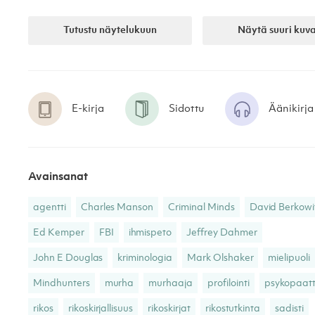
Tutustu näytelukuun
Näytä suuri kuv
E-kirja
Sidottu
Äänikirja
Avainsanat
agentti
Charles Manson
Criminal Minds
David Berkowi
Ed Kemper
FBI
ihmispeto
Jeffrey Dahmer
John E Douglas
kriminologia
Mark Olshaker
mielipuoli
Mindhunters
murha
murhaaja
profilointi
psykopaatt
rikos
rikoskirjallisuus
rikoskirjat
rikostutkinta
sadisti