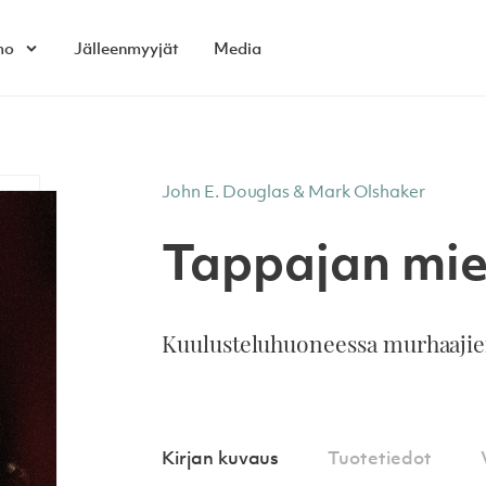
mo
Jälleenmyyjät
Media
Open child menu
John E. Douglas & Mark Olshaker
Tappajan mie
Kuulusteluhuoneessa murhaajie
Kirjan kuvaus
Tuotetiedot