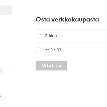
a
Osta verkkokaupasta
E-kirja
Äänikirja
Osta kirja
tz
i