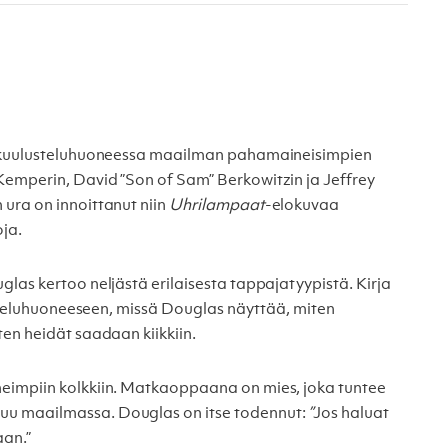
ut kuulusteluhuoneessa maailman pahamaineisimpien
Kemperin, David ”Son of Sam” Berkowitzin ja Jeffrey
ura on innoittanut niin
Uhrilampaat
-elokuvaa
oja.
las kertoo neljästä erilaisesta tappajatyypistä. Kirja
lusteluhuoneeseen, missä Douglas näyttää, miten
en heidät saadaan kiikkiin.
eimpiin kolkkiin. Matkaoppaana on mies, joka tuntee
uu maailmassa. Douglas on itse todennut:
”
Jos haluat
aan.”