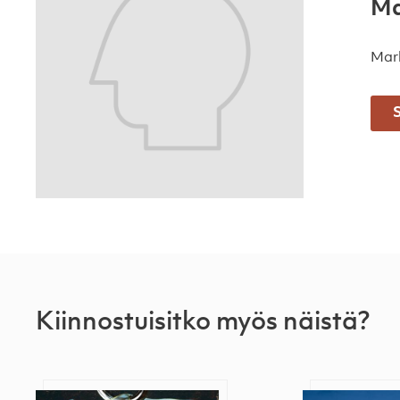
Ma
Mark
S
Kiinnostuisitko myös näistä?
Sarjamurhaaja sairaalassa
Pohjois-Kore