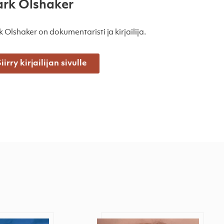
rk Olshaker
 Olshaker on dokumentaristi ja kirjailija.
iirry kirjailijan sivulle
an kannibaali
Minä olen sosiopaatti