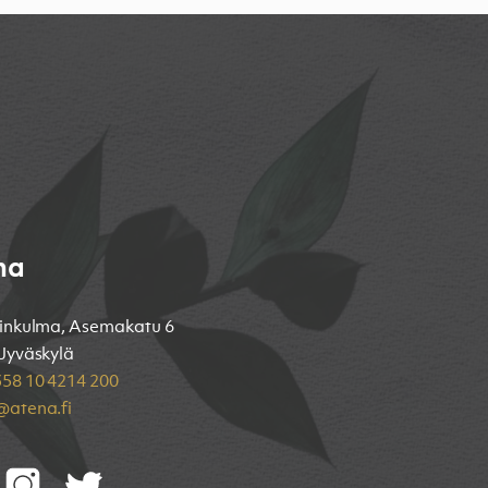
na
inkulma, Asemakatu 6
Jyväskylä
58 10 4214 200
atena.fi