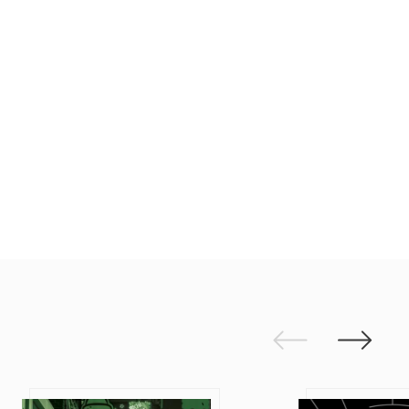
Edellinen
Seuraav
Sadetakkitappaja
Ole kuin agent