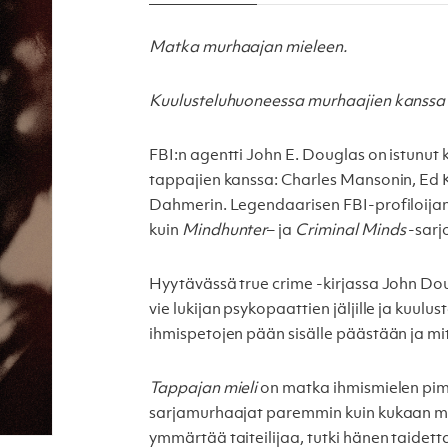
Matka murhaajan mieleen.
Kuulusteluhuoneessa murhaajien kanssa
FBI:n agentti John E. Douglas on istun
tappajien kanssa: Charles Mansonin, Ed 
Dahmerin. Legendaarisen FBI-profiloijan 
kuin
Mindhunter
– ja
Criminal Minds
-sarj
Hyytävässä true crime -kirjassa John Doug
vie lukijan psykopaattien jäljille ja kuu
ihmispetojen pään sisälle päästään ja mit
Tappajan mieli
on matka ihmismielen pim
sarjamurhaajat paremmin kuin kukaan m
ymmärtää taiteilijaa, tutki hänen taidett