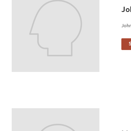
Jo
John
S