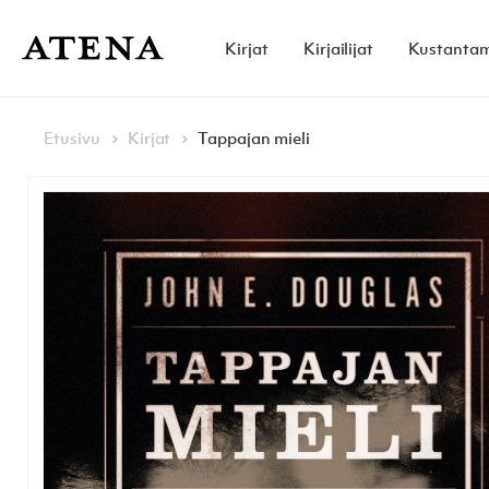
Skip to content
Kirjat
Kirjailijat
Kustanta
Atena Kustannus
Browse:
Navigoi
Etusivu
Kirjat
Tappajan mieli