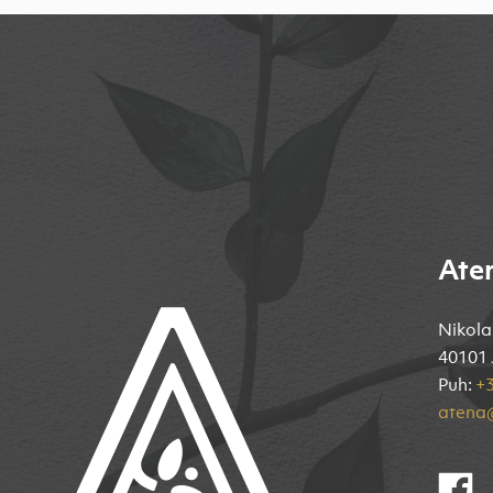
Ate
Nikola
40101 
Puh:
+3
atena@