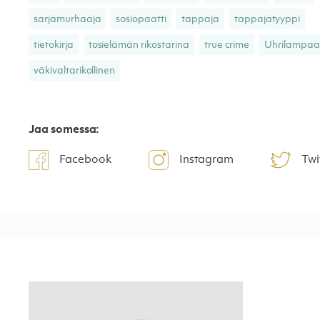
sarjamurhaaja
sosiopaatti
tappaja
tappajatyyppi
tietokirja
tosielämän rikostarina
true crime
Uhrilampaa
väkivaltarikollinen
Jaa somessa:
Facebook
Instagram
Twi