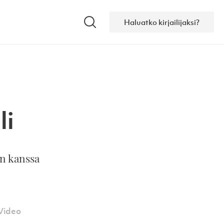
Haluatko kirjailijaksi?
Hae
li
n kanssa
Video