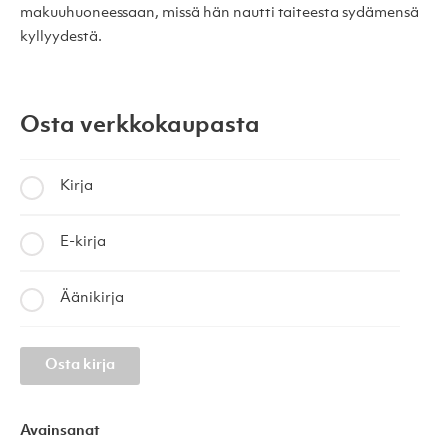
makuuhuoneessaan, missä hän nautti taiteesta sydämensä
kyllyydestä.
Osta verkkokaupasta
Kirja
E-kirja
Äänikirja
Osta kirja
Avainsanat