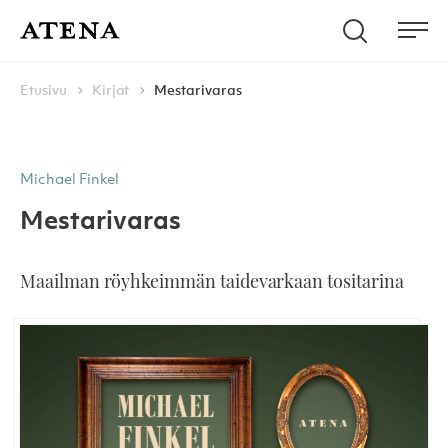
Skip to content
Hae
Atena Kustannus
Me
Browse:
Navigoi
Etusivu
Kirjat
Mestarivaras
Michael Finkel
Mestarivaras
Maailman röyhkeimmän taidevarkaan tositarina