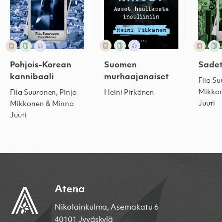
Suomen
Pohjois-Korean
Sadet
murhaajanaiset
kannibaali
Fiia Su
Mikko
Heini Pitkänen
Fiia Suuronen, Pinja
Juuti
Mikkonen & Minna
Juuti
Atena
Nikolainkulma, Asemakatu 6
40101 Jyväskylä