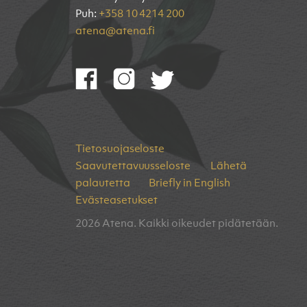
Puh:
+358 10 4214 200
atena@atena.fi
Tietosuojaseloste
Saavutettavuusseloste
Lähetä
palautetta
Briefly in English
Evästeasetukset
2026 Atena. Kaikki oikeudet pidätetään.