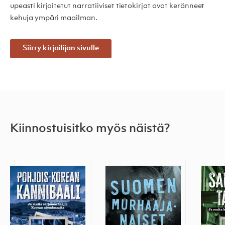
upeasti kirjoitetut narratiiviset tietokirjat ovat keränneet
kehuja ympäri maailman.
Siirry kirjailijan sivulle
Kiinnostuisitko myös näistä?
Pohjois-Korean kannibaali
Suomen murhaajanaiset
Sadet