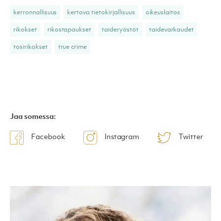
kerronnallisuus
kertova tietokirjallisuus
oikeuslaitos
rikokset
rikostapaukset
taideryöstöt
taidevarkaudet
tosirikokset
true crime
Jaa somessa:
Facebook
Instagram
Twitter