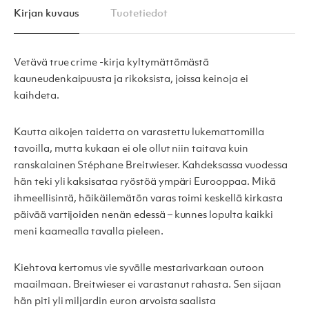
Kirjan kuvaus
Tuotetiedot
Vetävä true crime -kirja kyltymättömästä
kauneudenkaipuusta ja rikoksista, joissa keinoja ei
kaihdeta.
Kautta aikojen taidetta on varastettu lukemattomilla
tavoilla, mutta kukaan ei ole ollut niin taitava kuin
ranskalainen Stéphane Breitwieser. Kahdeksassa vuodessa
hän teki yli kaksisataa ryöstöä ympäri Eurooppaa. Mikä
ihmeellisintä, häikäilemätön varas toimi keskellä kirkasta
päivää vartijoiden nenän edessä – kunnes lopulta kaikki
meni kaamealla tavalla pieleen.
Kiehtova kertomus vie syvälle mestarivarkaan outoon
maailmaan. Breitwieser ei varastanut rahasta. Sen sijaan
hän piti yli miljardin euron arvoista saalista