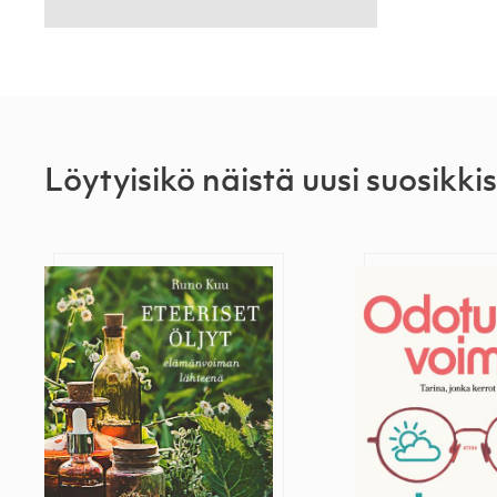
Löytyisikö näistä uusi suosikkis
Eteeriset öljyt
Odotusten voi