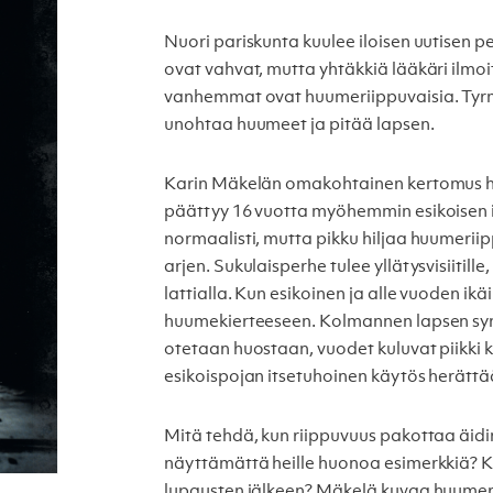
Nuori pariskunta kuulee iloisen uutisen 
ovat vahvat, mutta yhtäkkiä lääkäri ilmoi
vanhemmat ovat huumeriippuvaisia. Tyrmi
unohtaa huumeet ja pitää lapsen.
Karin Mäkelän omakohtainen kertomus huu
päättyy 16 vuotta myöhemmin esikoisen 
normaalisti, mutta pikku hiljaa huumeriip
arjen. Sukulaisperhe tulee yllätysvisiitil
lattialla. Kun esikoinen ja alle vuoden 
huumekierteeseen. Kolmannen lapsen syn
otetaan huostaan, vuodet kuluvat piikki k
esikoispojan itsetuhoinen käytös herätt
Mitä tehdä, kun riippuvuus pakottaa äidin
näyttämättä heille huonoa esimerkkiä? Ku
lupausten jälkeen? Mäkelä kuvaa huumeri