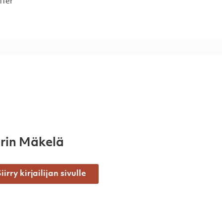
tter
rin Mäkelä
iirry kirjailijan sivulle