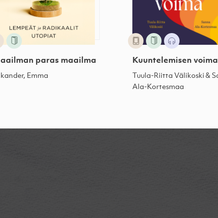
aailman paras maailma
Kuuntelemisen voim
ikander, Emma
Tuula-Riitta Välikoski & 
Ala-Kortesmaa