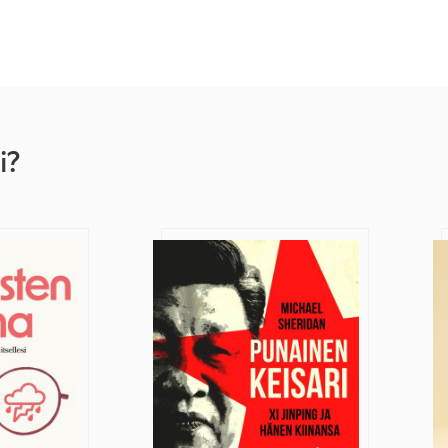
i?
ma
Punainen keisari
M