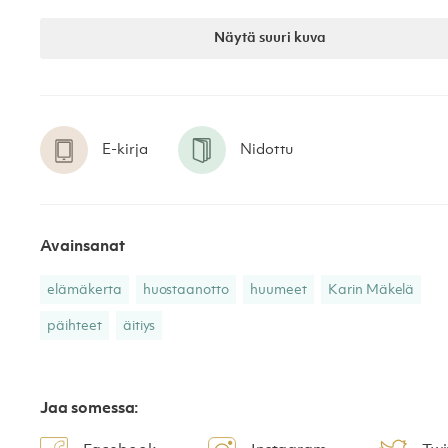
Näytä suuri kuva
E-kirja
Nidottu
Avainsanat
elämäkerta
huostaanotto
huumeet
Karin Mäkelä
päihteet
äitiys
Jaa somessa: