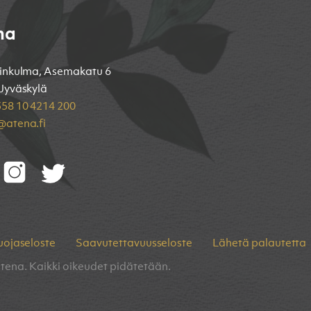
na
inkulma, Asemakatu 6
Jyväskylä
58 10 4214 200
atena.fi
uojaseloste
Saavutettavuusseloste
Lähetä palautetta
tena. Kaikki oikeudet pidätetään.