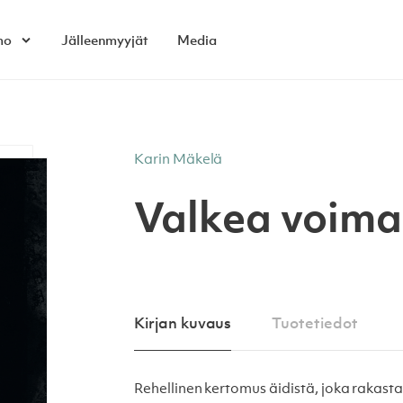
mo
Jälleenmyyjät
Media
Open child menu
Karin Mäkelä
Valkea voima
Kirjan kuvaus
Tuotetiedot
Rehellinen kertomus äidistä, joka rakas