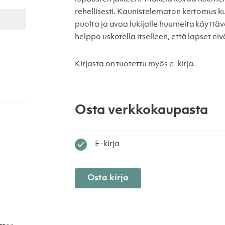
rehellisesti. Kaunistelematon kertomus 
puolta ja avaa lukijalle huumeita käytt
helppo uskotella itselleen, että lapset e
Kirjasta on tuotettu myös e-kirja.
Osta verkkokaupasta
E-kirja
Osta kirja