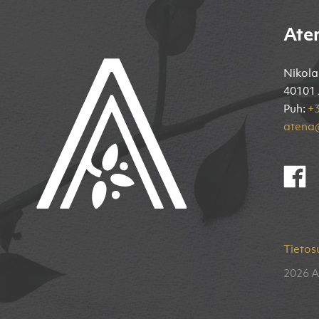
Ate
Nikola
40101 
Puh:
+3
atena@
Tietos
2026 A