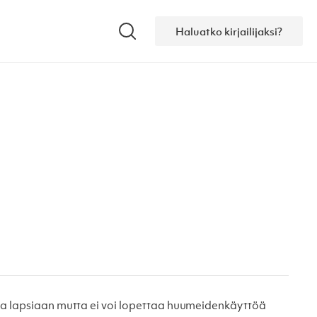
Haluatko kirjailijaksi?
Hae
taa lapsiaan mutta ei voi lopettaa huumeidenkäyttöä