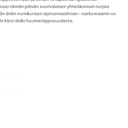
kuvaa tämän päivän suomalaisen yhteiskunnan nurjaa
ävän äidin nurinkurisen ajatusmaailman – narkomaanin on
ivät kärsi äidin huumeriippuvuudesta.