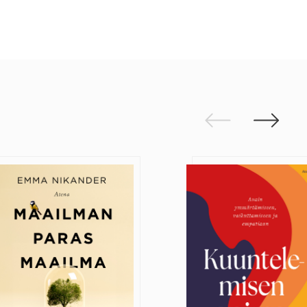
Edellinen
Seuraav
aailman paras maailma
Kuuntelemisen voim