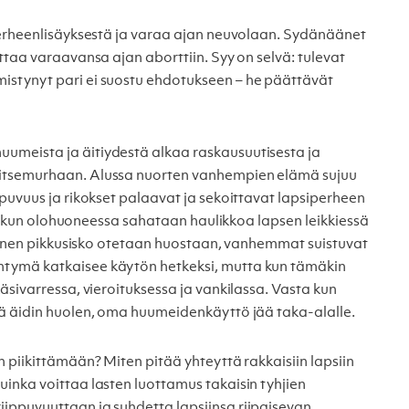
perheenlisäyksestä ja varaa ajan neuvolaan. Sydänäänet
ttaa varaavansa ajan aborttiin. Syy on selvä: tulevat
stynyt pari ei suostu ehdotukseen – he päättävät
meista ja äitiydestä alkaa raskausuutisesta ja
itsemurhaan. Alussa nuorten vanhempien elämä sujuu
puvuus ja rikokset palaavat ja sekoittavat lapsiperheen
le, kun olohuoneessa sahataan haulikkoa lapsen leikkiessä
ikäinen pikkusisko otetaan huostaan, vanhemmat suistuvat
tymä katkaisee käytön hetkeksi, mutta kun tämäkin
äsivarressa, vieroituksessa ja vankilassa. Vasta kun
ää äidin huolen, oma huumeidenkäyttö jää taka-alalle.
 piikittämään? Miten pitää yhteyttä rakkaisiin lapsiin
inka voittaa lasten luottamus takaisin tyhjien
ippuvuuttaan ja suhdetta lapsiinsa riipaisevan