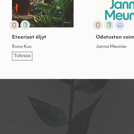
Eteeriset öljyt
Odotusten voi
Runo Kuu
Janna Meunier
Tulossa