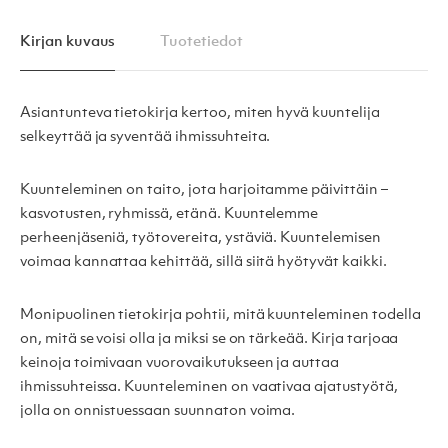
Kirjan kuvaus
Tuotetiedot
Asiantunteva tietokirja kertoo, miten hyvä kuuntelija
selkeyttää ja syventää ihmissuhteita.
Kuunteleminen on taito, jota harjoitamme päivittäin –
kasvotusten, ryhmissä, etänä. Kuuntelemme
perheenjäseniä, työtovereita, ystäviä. Kuuntelemisen
voimaa kannattaa kehittää, sillä siitä hyötyvät kaikki.
Monipuolinen tietokirja pohtii, mitä kuunteleminen todella
on, mitä se voisi olla ja miksi se on tärkeää. Kirja tarjoaa
keinoja toimivaan vuorovaikutukseen ja auttaa
ihmissuhteissa. Kuunteleminen on vaativaa ajatustyötä,
jolla on onnistuessaan suunnaton voima.