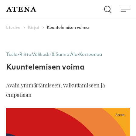
Skip to content
Hae
Atena Kustannus
Me
Browse:
Navigoi
Etusivu
Kirjat
Kuuntelemisen voima
Tuula-Riitta Välikoski & Sanna Ala-Kortesmaa
Kuuntelemisen voima
Avain ymmärtämiseen, vaikuttamiseen ja
empatiaan