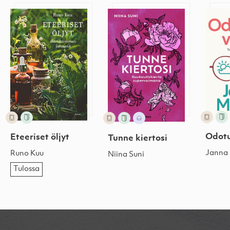
Eteeriset öljyt
Tunne kiertosi
Odotu
Odotu
Eteeriset öljyt
Tunne kiertosi
Janna 
Runo Kuu
Niina Suni
Tulossa