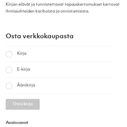
Kirjan elävät ja tunnistettavat tapauskertomukset kertovat
ihmissuhteiden karikoista ja onnistumisista.
Osta verkkokaupasta
Kirja
E-kirja
Äänikirja
Osta kirja
Avainsanat