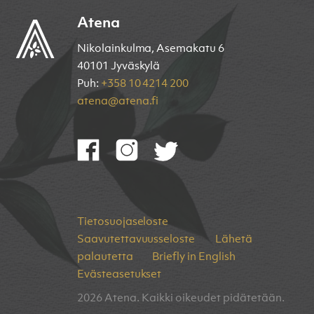
Atena
Nikolainkulma, Asemakatu 6
40101 Jyväskylä
Puh:
+358 10 4214 200
atena@atena.fi
Tietosuojaseloste
Saavutettavuusseloste
Lähetä
palautetta
Briefly in English
Evästeasetukset
2026 Atena. Kaikki oikeudet pidätetään.