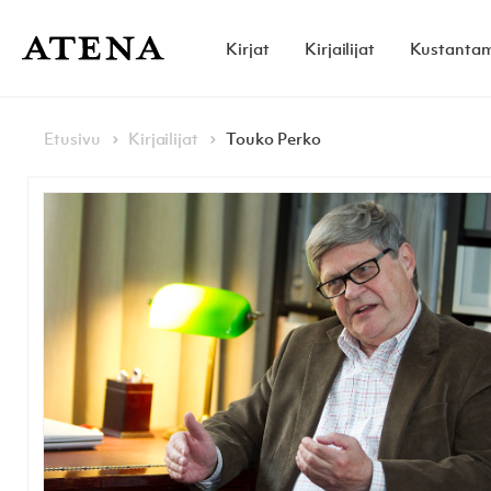
Skip to content
Kirjat
Kirjailijat
Kustanta
Atena Kustannus
Browse:
Navigoi
Etusivu
Kirjailijat
Touko Perko