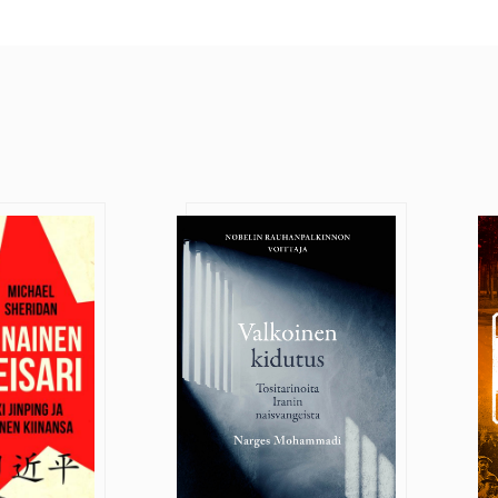
ri
Valkoinen kidutus
Pu