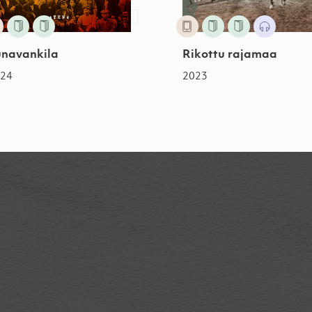
unavankila
Rikottu rajamaa
024
2023