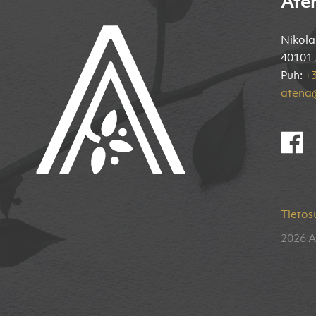
Ate
Nikola
40101 
Puh:
+3
atena@
Tietos
2026 A