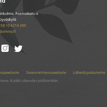
na
inkulma, Asemakatu 6
Jyväskylä
58 10 4214 200
atena.fi
uojaseloste
Saavutettavuusseloste
Lähetä palautetta
tena. Kaikki oikeudet pidätetään.