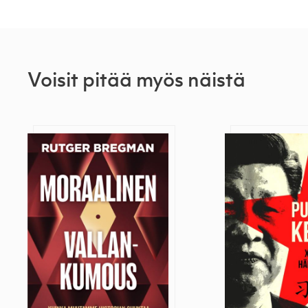
Voisit pitää myös näistä
Moraalinen vallankumous
Punainen keisa