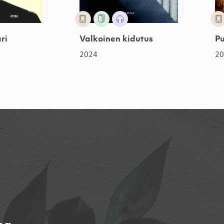
ri
Valkoinen kidutus
P
2024
2