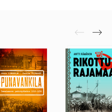
Edellinen
Seuraav
navankila
Rikottu rajamaa