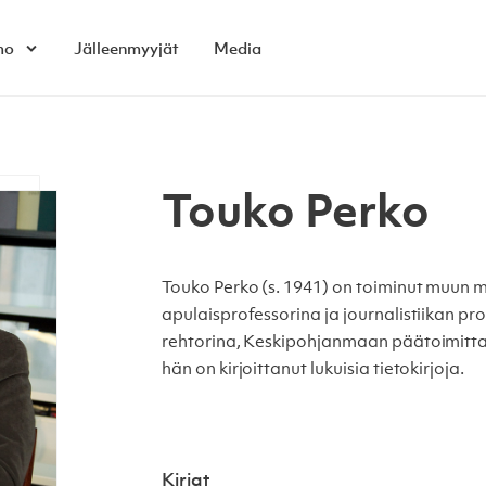
mo
Jälleenmyyjät
Media
Open child menu
Touko Perko
Touko Perko
(s. 1941) on toiminut muun 
apulaisprofessorina ja journalistiikan pr
rehtorina, Keskipohjanmaan päätoimitta
hän on kirjoittanut lukuisia tietokirjoja.
Kirjat