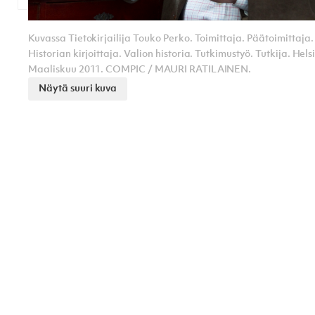
Kuvassa Tietokirjailija Touko Perko. Toimittaja. Päätoimittaja.
Historian kirjoittaja. Valion historia. Tutkimustyö. Tutkija. Hels
Maaliskuu 2011. COMPIC / MAURI RATILAINEN.
Näytä suuri kuva