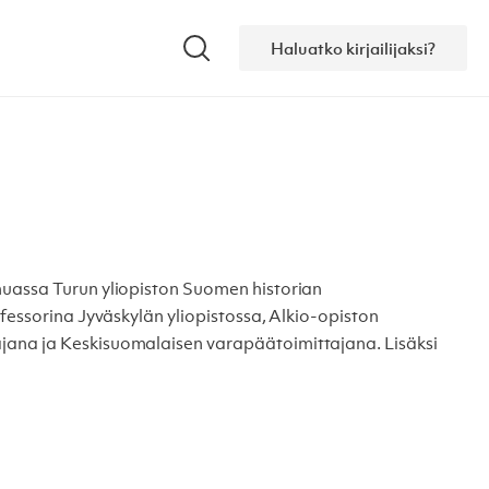
Haluatko kirjailijaksi?
Hae
muassa Turun yliopiston Suomen historian
ofessorina Jyväskylän yliopistossa, Alkio-opiston
jana ja Keskisuomalaisen varapäätoimittajana. Lisäksi