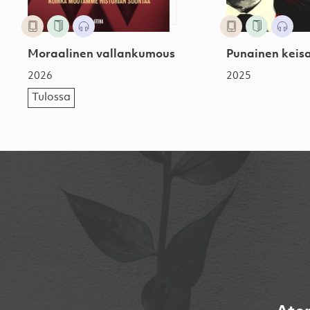
Moraalinen vallankumous
Punainen keisa
2026
2025
Tulossa