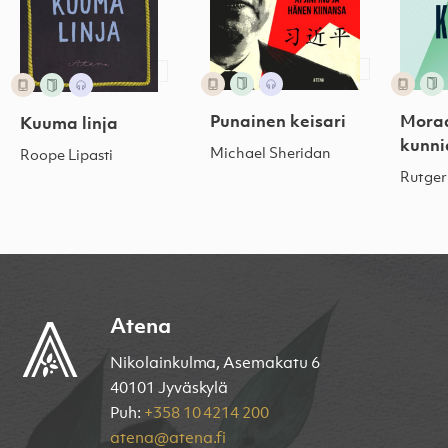
Punainen keisari
Moraa
Kuuma linja
kunn
Michael Sheridan
Roope Lipasti
Rutge
Atena
Nikolainkulma, Asemakatu 6
40101 Jyväskylä
Puh:
+358 10 4214 200
atena@atena.fi