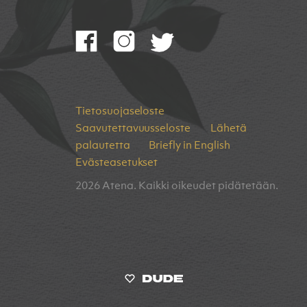
Tietosuojaseloste
Saavutettavuusseloste
Lähetä
palautetta
Briefly in English
Evästeasetukset
2026 Atena. Kaikki oikeudet pidätetään.