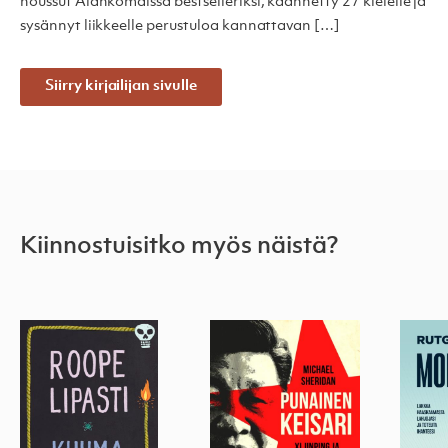
noussut Alankomaissa bestselleriksi, käännetty 27 kielelle ja
sysännyt liikkeelle perustuloa kannattavan […]
Siirry kirjailijan sivulle
Kiinnostuisitko myös näistä?
Kuuma linja
Punainen keisari
Moraa