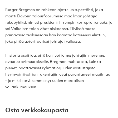
Rutger Bregman on rohkean ajattelun supertähti, joka
moitti Davosin talousfoorumissa maailman johtajia
tekopyhiksi, nimesi presidentti Trumpin korruptoituneeksi ja
sai Valkoisen talon vihat niskaansa. Tiiviissä mutta
painavassa teoksessaan hän kääntää katseensa eliittiin,
joka pitää autoritaariset johtajat vallassa.
Historia osoittaa, että kun luottamus johtajiin murenee,
avautuu ovi muutokselle. Bregman muistuttaa, kuinka
pienet, päättäväiset ryhmät orjuuden vastustajista
hyvinvointivaltion rakentajiin ovat parantaneet maailmaa
– ja miksi tarvitsemme nyt uuden moraalisen
vallankumouksen.
Osta verkkokaupasta