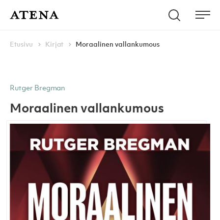
Skip to content
Hae
Atena Kustannus
Me
Browse:
Navigoi
Etusivu
Kirjat
Moraalinen vallankumous
Rutger Bregman
Moraalinen vallankumous