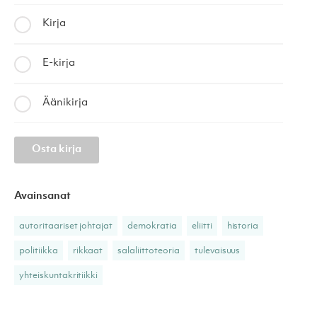
Kirja
E-kirja
Äänikirja
Osta kirja
Avainsanat
autoritaariset johtajat
demokratia
eliitti
historia
politiikka
rikkaat
salaliittoteoria
tulevaisuus
yhteiskuntakritiikki