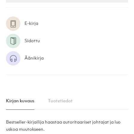
E-kirja
Sidottu
Äänikirja
Kirjan kuvaus
Tuotetiedot
Bestseller-kirjailija haastaa autoritaariset johtajat ja luo
uskoa muutokseen.