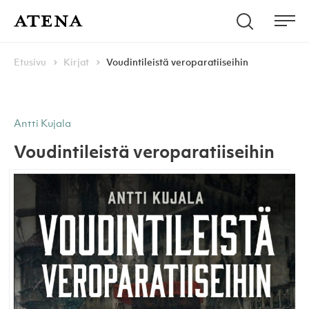
Skip to content
Hae
Atena Kustannus
Me
Browse:
Navigoi
Etusivu
Kirjat
Voudintileistä veroparatiiseihin
Antti Kujala
Voudintileistä veroparatiiseihin