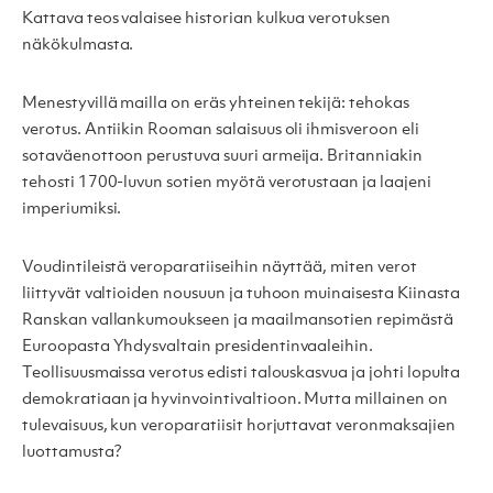
Kattava teos valaisee historian kulkua verotuksen
näkökulmasta.
Menestyvillä mailla on eräs yhteinen tekijä: tehokas
verotus. Antiikin Rooman salaisuus oli ihmisveroon eli
sotaväenottoon perustuva suuri armeija. Britanniakin
tehosti 1700-luvun sotien myötä verotustaan ja laajeni
imperiumiksi.
Voudintileistä veroparatiiseihin näyttää, miten verot
liittyvät valtioiden nousuun ja tuhoon muinaisesta Kiinasta
Ranskan vallankumoukseen ja maailmansotien repimästä
Euroopasta Yhdysvaltain presidentinvaaleihin.
Teollisuusmaissa verotus edisti talouskasvua ja johti lopulta
demokratiaan ja hyvinvointivaltioon. Mutta millainen on
tulevaisuus, kun veroparatiisit horjuttavat veronmaksajien
luottamusta?