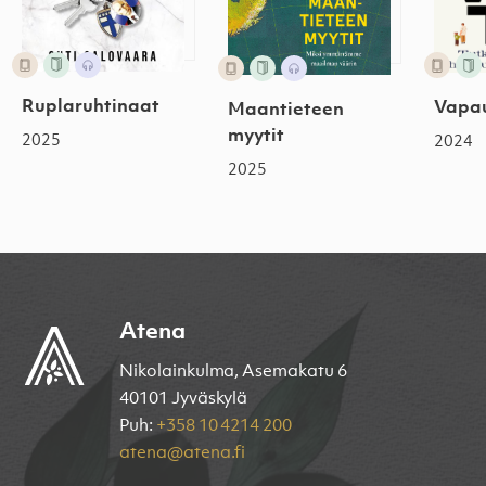
Ruplaruhtinaat
Vapau
Maantieteen
myytit
2025
2024
2025
Atena
Nikolainkulma, Asemakatu 6
40101 Jyväskylä
Puh:
+358 10 4214 200
atena@atena.fi