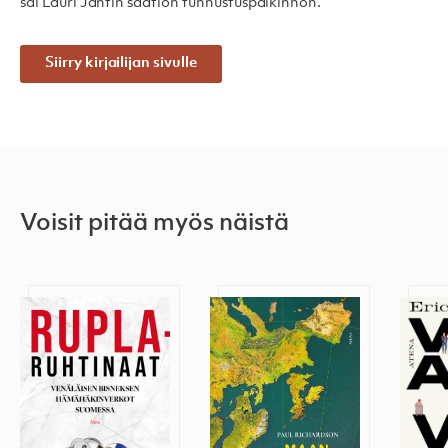
sai Lauri Jäntin säätiön tunnustuspalkinnon.
Siirry kirjailijan sivulle
Voisit pitää myös näistä
Ruplaruhtinaat
Maantieteen myytit
Vapau