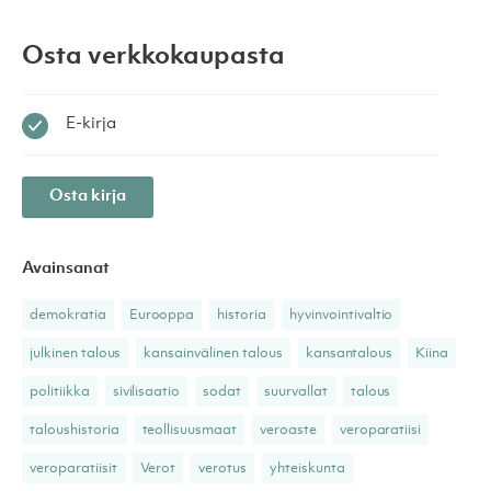
Osta verkkokaupasta
E-kirja
Osta kirja
Avainsanat
demokratia
Eurooppa
historia
hyvinvointivaltio
julkinen talous
kansainvälinen talous
kansantalous
Kiina
politiikka
sivilisaatio
sodat
suurvallat
talous
taloushistoria
teollisuusmaat
veroaste
veroparatiisi
veroparatiisit
Verot
verotus
yhteiskunta