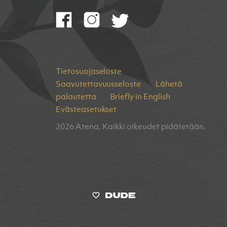
Tietosuojaseloste
Saavutettavuusseloste
Lähetä
palautetta
Briefly in English
Evästeasetukset
2026 Atena. Kaikki oikeudet pidätetään.