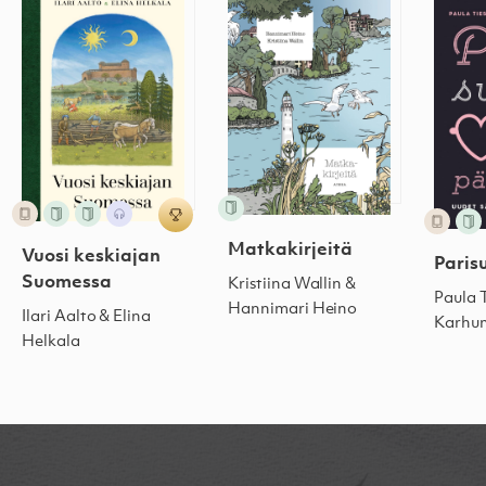
Matkakirjeitä
Vuosi keskiajan
Paris
Suomessa
Kristiina Wallin &
Paula 
Hannimari Heino
Ilari Aalto & Elina
Karhu
Helkala