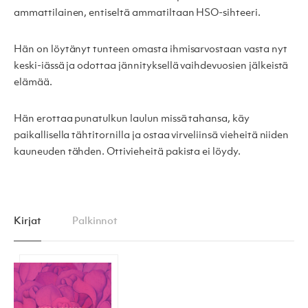
ammattilainen, entiseltä ammatiltaan HSO-sihteeri.
Hän on löytänyt tunteen omasta ihmisarvostaan vasta nyt
keski-iässä ja odottaa jännityksellä vaihdevuosien jälkeistä
elämää.
Hän erottaa punatulkun laulun missä tahansa, käy
paikallisella tähtitornilla ja ostaa virveliinsä vieheitä niiden
kauneuden tähden. Ottivieheitä pakista ei löydy.
Kirjat
Palkinnot
Venuksen vuosi