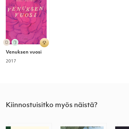
Venuksen vuosi
2017
Kiinnostuisitko myös näistä?
Vuosi keskiajan Suomessa
Matkakirjeitä
Paris