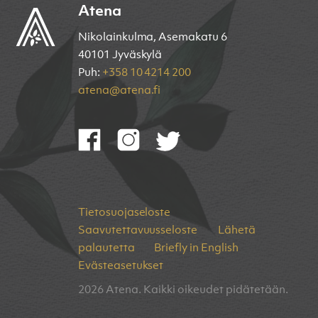
Atena
Nikolainkulma, Asemakatu 6
40101 Jyväskylä
Puh:
+358 10 4214 200
atena@atena.fi
Tietosuojaseloste
Saavutettavuusseloste
Lähetä
palautetta
Briefly in English
Evästeasetukset
2026 Atena. Kaikki oikeudet pidätetään.