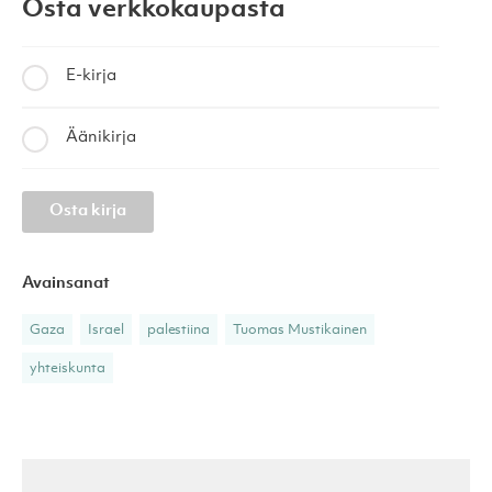
Osta verkkokaupasta
E-kirja
Äänikirja
Osta kirja
Avainsanat
Gaza
Israel
palestiina
Tuomas Mustikainen
yhteiskunta