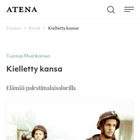
Skip to content
Hae
Atena Kustannus
Me
Browse:
Navigoi
Etusivu
Kirjat
Kielletty kansa
Tuomas Mustikainen
Kielletty kansa
Elämää palestiinalaisalueilla