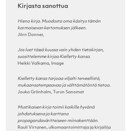
Kirjasta sanottua
Hieno kirja. Muodosta oma käsitys tämän
karmaisevan kertomuksen jälkeen.
Jörn Donner,
Jos luet tässä kuussa vain yhden tietokirjan,
suosittelemme kirjaa Kielletty kansa.
Heikki Valkama, Image
Kielletty kansa tarjoaa viljalti terveellistä,
mukaansatempaavaa ja välttämätöntä tietoa.
Jouko Grönholm, Turun Sanomat
Mustikaisen kirja toimii kaikille hyvänä
johdatuksena ja karttana
propagandaväritteiseen miinakenttään.
Rauli Virtanen, ulkomaantoimittaja ja kirjailija