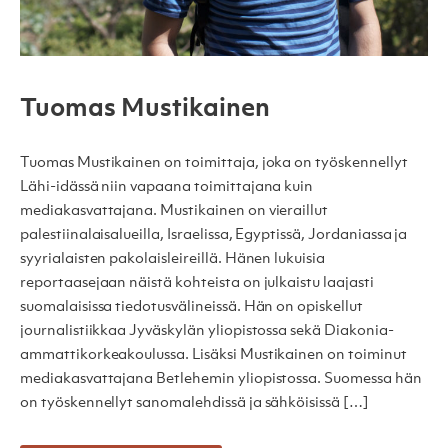
Tuomas Mustikainen
Tuomas Mustikainen on toimittaja, joka on työskennellyt
Lähi-idässä niin vapaana toimittajana kuin
mediakasvattajana. Mustikainen on vieraillut
palestiinalaisalueilla, Israelissa, Egyptissä, Jordaniassa ja
syyrialaisten pakolaisleireillä. Hänen lukuisia
reportaasejaan näistä kohteista on julkaistu laajasti
suomalaisissa tiedotusvälineissä. Hän on opiskellut
journalistiikkaa Jyväskylän yliopistossa sekä Diakonia-
ammattikorkeakoulussa. Lisäksi Mustikainen on toiminut
mediakasvattajana Betlehemin yliopistossa. Suomessa hän
on työskennellyt sanomalehdissä ja sähköisissä […]