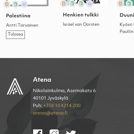
Henkien tulkki
Duuni
Palestiina
Israel van Dorsten
Kyösti
Antti Tarvainen
Paulii
Tulossa
Atena
Nikolainkulma, Asemakatu 6
40101 Jyväskylä
Puh:
+358 10 4214 200
atena@atena.fi