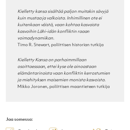
Kielletty kansa sisältää paljon muitakin sävyjä
kuin mustaa ja valkoista. Inhimillinen ote ei
kuitenkaan väistä, vaan kohtaa kasvoista
kasvoihin Lähi-idän konfliktin raaan
voimadynamiikan.
Timo R. Stewart, poliittisen historian tutkija
Kielletty Kansa on parhaimmillaan
osoittaessaan, ettei kyse ole ainoastaan
elämäntarinoista vaan konfliktin kerrostumien
ja miehityksen maisemien monista kasvoista.
Mikko Joronen, poliittisen maantieteen tutkija
Jaa somessa: