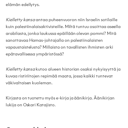
elämän edellytys.
Kielletty kansa
antaa puheenvuoron niin Israelin sotilaille
kuin palestiinalaisaktivisteille. Miltä tuntuu osoittaa aseella
arabilasta, jonka laukussa epäillään olevan pommi? Mitä
sanottavaa Hamas-johtajalla on palestiinalaisten
vapaustaistelusta? Millaista on tavallisten ihmisten arki
epätavallisessa ympäristössä?
Kielletty kansa
kutoo alueen historian osaksi nykyisyyttä ja
kuvaa ristiriitojen repimää maata, jossa kaikki tuntevat
väkivaltaisen kuoleman.
Kirjasta on tuotettu myös e-kirja ja äänikirja. Äänikirjan
lukija on Oskari Katajisto.