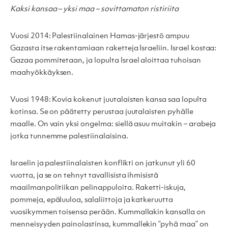
Kaksi kansaa – yksi maa – sovittamaton ristiriita
Vuosi 2014: Palestiinalainen Hamas-järjestö ampuu
Gazasta itse rakentamiaan raketteja Israeliin. Israel kostaa:
Gazaa pommitetaan, ja lopulta Israel aloittaa tuhoisan
maahyökkäyksen.
Vuosi 1948: Kovia kokenut juutalaisten kansa saa lopulta
kotinsa. Se on päätetty perustaa juutalaisten pyhälle
maalle. On vain yksi ongelma: siellä asuu muitakin – arabeja
jotka tunnemme palestiinalaisina.
Israelin ja palestiinalaisten konflikti on jatkunut yli 60
vuotta, ja se on tehnyt tavallisista ihmisistä
maailmanpolitiikan pelinappuloita. Raketti-iskuja,
pommeja, epäluuloa, salaliittoja ja katkeruutta
vuosikymmen toisensa perään. Kummallakin kansalla on
menneisyyden painolastinsa, kummallekin ”pyhä maa” on