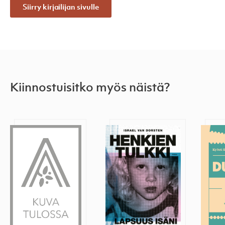
Siirry kirjailijan sivulle
Kiinnostuisitko myös näistä?
Palestiina
Henkien tulkki
Duuni