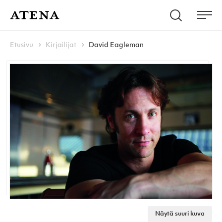
Skip to content
Hae
Atena Kustannus
Me
Browse:
Navigoi
Etusivu
Kirjailijat
David Eagleman
Näytä suuri kuva