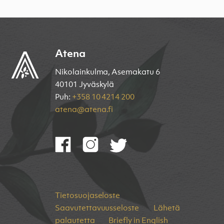
Atena
Nikolainkulma, Asemakatu 6
40101 Jyväskylä
Puh:
+358 10 4214 200
atena@atena.fi
Tietosuojaseloste
Saavutettavuusseloste
Lähetä
palautetta
Briefly in English