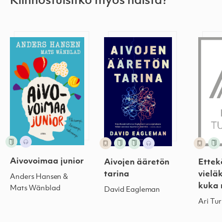
Kiinnostuisitko myös näistä?
Aivovoimaa junior
Aivojen ääretön tarina
Ettek
Aivovoimaa junior
Aivojen ääretön
Ettek
tarina
vielä
Anders Hansen &
kuka 
Mats Wänblad
David Eagleman
Ari Tu