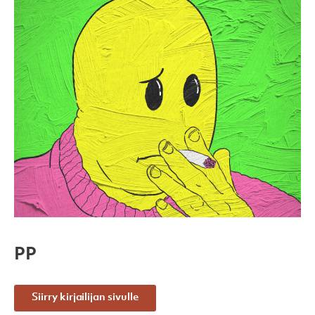
PP
Siirry kirjailijan sivulle