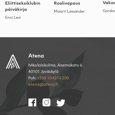
Vakoo
Eliittiseksiklubin
Roolivapaus
päiväkirja
Gordo
Maarit Lassander
Enni Levi
Atena
Nikolainkulma, Asemakatu 6
40101 Jyväskylä
Puh:
+358 10 4214 200
atena@atena.fi