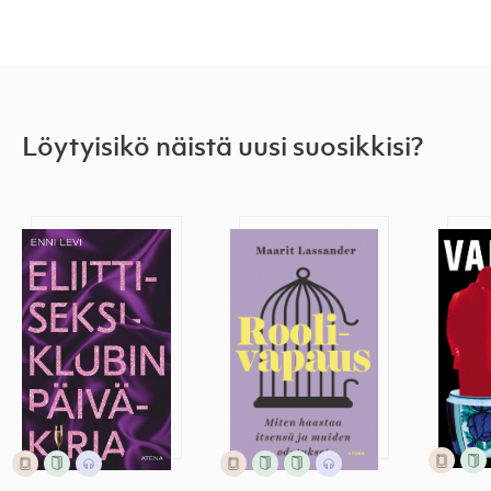
Löytyisikö näistä uusi suosikkisi?
Eliittiseksiklubin päiväkirja
Roolivapaus
Vakoo