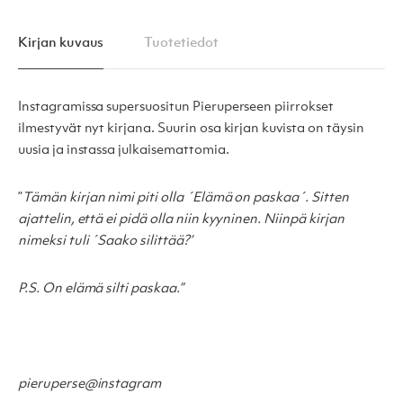
Kirjan kuvaus
Tuotetiedot
Instagramissa supersuositun Pieruperseen piirrokset
ilmestyvät nyt kirjana. Suurin osa kirjan kuvista on täysin
uusia ja instassa julkaisemattomia.
”
Tämän kirjan nimi piti olla ´Elämä on paskaa´. Sitten
ajattelin, että ei pidä olla niin kyyninen. Niinpä kirjan
nimeksi tuli ´Saako silittää?’
P.S. On elämä silti paskaa.”
pieruperse@instagram