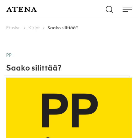
Skip to content
Hae
Atena Kustannus
Me
Browse:
Navigoi
Etusivu
Kirjat
Saako silittää?
PP
Saako silittää?