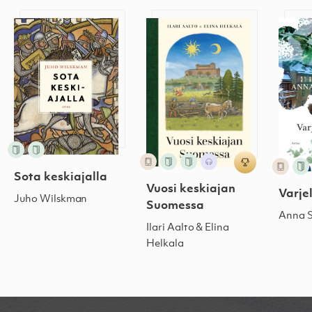
Sota keskiajalla
Vuosi keskiajan Suomessa
Varje
Sota keskiajalla
Vuosi keskiajan
Varje
Juho Wilskman
Suomessa
Anna 
Ilari Aalto & Elina
Helkala