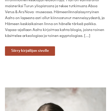
intohimoinen keskiajan elävöittäjä. Hän on valmistunut
maisteriksi Turun yliopistosta ja tekee tutkimusta Aboa
Vetus & Ars Nova -museossa. Hämeenlinnalaissyntyinen
Aalto on lapsesta asti ollut kiinnostunut menneisyydestä, ja
Hämeen keskiaikainen linna on hänelle tärkeä paikka.
Vapaa-ajallaan Aalto kirjoittaa kahta blogia, joista toinen
käsittelee arkeologiaa ja toinen egyptologiaa. […]
Siirry kirjailijan sivulle