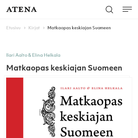
Skip to content
Hae
Atena Kustannus
Me
Browse:
Navigoi
Etusivu
Kirjat
Matkaopas keskiajan Suomeen
Ilari Aalto & Elina Helkala
Matkaopas keskiajan Suomeen