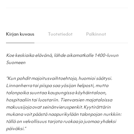
Kirjan kuvaus
Tuotetiedot
Palkinnot
Koe keskiaika elävänä, lähde aikamatkalle 1400-luvun
Suomeen
”Kun pohdit majoitusvaihtoehtoja, huomioi säätysi.
Linnanherra tai piispa saa yösijan helposti, mutta
talonpoika suuntaa kaupungissa köyhäintaloon,
hospitaaliin tai luostariin. Tienvarsien majataloissa
makuusijoja ovat seinänvieruspenkit. Kyytirättärin
mukana voit päästä naapurikylään talonpojan nurkkiin:
tällä on velvollisuus tarjota ruokaa ja juomaa yhdeksi
päiväksi.”