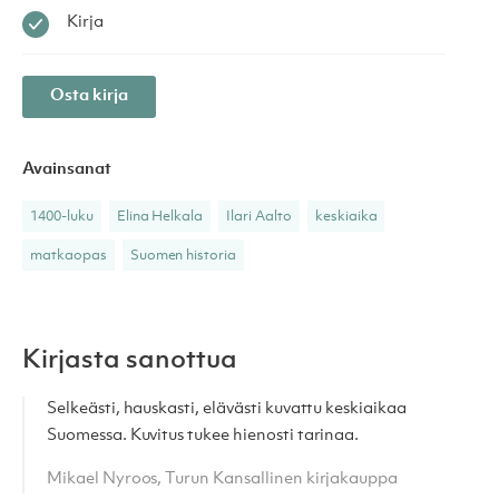
Kirja
Osta kirja
Avainsanat
1400-luku
Elina Helkala
Ilari Aalto
keskiaika
matkaopas
Suomen historia
Kirjasta sanottua
Selkeästi, hauskasti, elävästi kuvattu keskiaikaa
Suomessa. Kuvitus tukee hienosti tarinaa.
Mikael Nyroos, Turun Kansallinen kirjakauppa