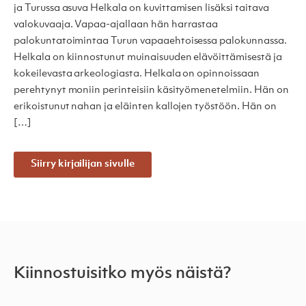
ja Turussa asuva Helkala on kuvittamisen lisäksi taitava
valokuvaaja. Vapaa-ajallaan hän harrastaa
palokuntatoimintaa Turun vapaaehtoisessa palokunnassa.
Helkala on kiinnostunut muinaisuuden elävöittämisestä ja
kokeilevasta arkeologiasta. Helkala on opinnoissaan
perehtynyt moniin perinteisiin käsityömenetelmiin. Hän on
erikoistunut nahan ja eläinten kallojen työstöön. Hän on
[…]
Siirry kirjailijan sivulle
Kiinnostuisitko myös näistä?