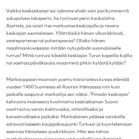
Vaikka keskiaikaiset esi-isämme elivät vain parikymmentä
sukupolvea takaperin, he tuntuvat perin kaukaisilta.
Ajattele, jos voisit itse matkustaa keskiajalle ja tavata
keskiajan suomalaisen. Yllättäisikö hänen ulkonäkönsä,
vaatepartensa tai puhetapansa? Olisiko hänen
maailmankuvassaan mitään nykypäivän suomalaiselle
tuttua? Miltä tuntuisi kävellä keskiajan Turun kapeilla kujilla
tai vaeltaa päiväkausia maantietä pitkin kylästä kylään?
Matkaoppaan muotoon puettu historiateos kuvaa elämää
vuoden 1400 Suomessa eli Ruotsin Itämaassa niin kuin
paikalle saapunut matkailija sen näkisi. ”Pimeän keskiajan”
kehnosta maineesta huolimatta keskiaikainen Suomi
osoittautuu varsin kiehtovaksi, inhimilliseksi ja
kansainväliseksi paikaksi. Matkalainen pääsee ostoksille
satavuotiaaseen kauppakaupunki Turkuun ja kuuntelemaan
saarnaa hämyiseen puukirkkoon. Hän saa tietoa