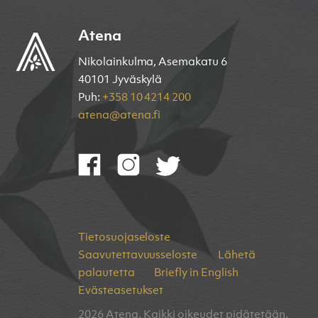
Atena
Nikolainkulma, Asemakatu 6
40101 Jyväskylä
Puh:
+358 10 4214 200
atena@atena.fi
Tietosuojaseloste
Saavutettavuusseloste
Lähetä
palautetta
Briefly in English
Evästeasetukset
2026 Atena. Kaikki oikeudet pidätetään.