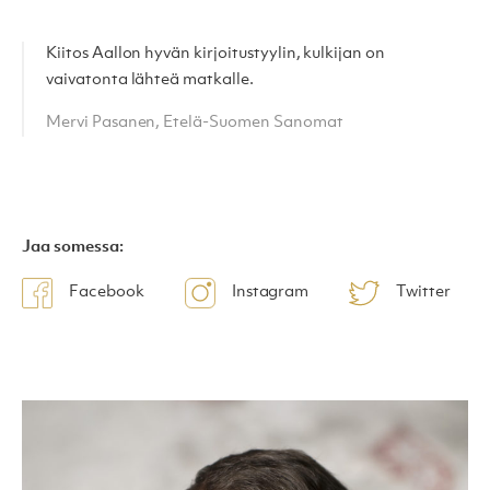
Kiitos Aallon hyvän kirjoitustyylin, kulkijan on
vaivatonta lähteä matkalle.
Mervi Pasanen, Etelä-Suomen Sanomat
Jaa somessa:
Facebook
Instagram
Twitter