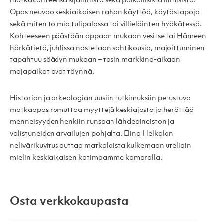
matkakohteensa sijainnista sekä paikallisista ihmisistä.
Opas neuvoo keskiaikaisen rahan käyttöä, käytöstapoja
sekä miten toimia tulipalossa tai villieläinten hyökätessä.
Kohteeseen päästään oppaan mukaan vesitse tai Hämeen
härkätietä, juhlissa nostetaan sahtikousia, majoittuminen
tapahtuu säädyn mukaan – tosin markkina-aikaan
majapaikat ovat täynnä.
Historian ja arkeologian uusiin tutkimuksiin perustuva
matkaopas romuttaa myyttejä keskiajasta ja herättää
menneisyyden henkiin runsaan lähdeaineiston ja
valistuneiden arvailujen pohjalta. Elina Helkalan
nelivärikuvitus auttaa matkalaista kulkemaan uteliain
mielin keskiaikaisen kotimaamme kamaralla.
Osta verkkokaupasta