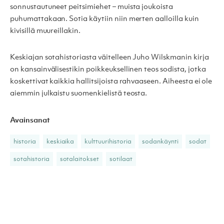
sonnustautuneet peitsimiehet – muista joukoista
puhumattakaan. Sotia käytiin niin merten aalloilla kuin
kivisillä muureillakin.
Keskiajan sotahistoriasta väitelleen Juho Wilskmanin kirja
on kansainvälisestikin poikkeuksellinen teos sodista, jotka
koskettivat kaikkia hallitsijoista rahvaaseen. Aiheesta ei ole
aiemmin julkaistu suomenkielistä teosta.
Avainsanat
historia
keskiaika
kulttuurihistoria
sodankäynti
sodat
sotahistoria
sotalaitokset
sotilaat