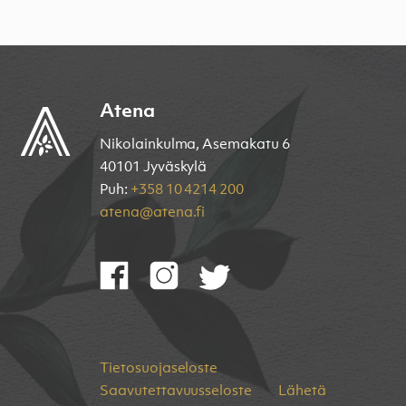
Atena
Nikolainkulma, Asemakatu 6
40101 Jyväskylä
Puh:
+358 10 4214 200
atena@atena.fi
Tietosuojaseloste
Saavutettavuusseloste
Lähetä