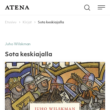
Skip to content
Hae
Atena Kustannus
Me
Browse:
Navigoi
Etusivu
Kirjat
Sota keskiajalla
Juho Wilskman
Sota keskiajalla