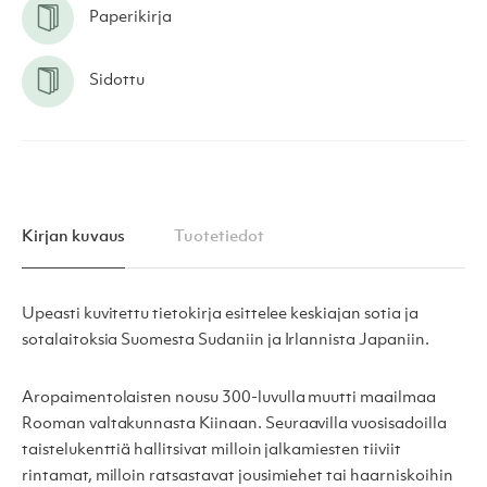
Paperikirja
Sidottu
Kirjan kuvaus
Tuotetiedot
Upeasti kuvitettu tietokirja esittelee keskiajan sotia ja
sotalaitoksia Suomesta Sudaniin ja Irlannista Japaniin.
Aropaimentolaisten nousu 300-luvulla muutti maailmaa
Rooman valtakunnasta Kiinaan. Seuraavilla vuosisadoilla
taistelukenttiä hallitsivat milloin jalkamiesten tiiviit
rintamat, milloin ratsastavat jousimiehet tai haarniskoihin