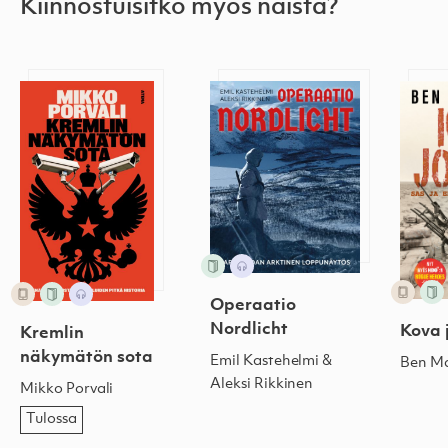
Kiinnostuisitko myös näistä?
Kremlin näkymätön sota
Operaatio Nordlicht
Kova 
Operaatio
Nordlicht
Kova 
Kremlin
näkymätön sota
Emil Kastehelmi &
Ben Ma
Aleksi Rikkinen
Mikko Porvali
Tulossa