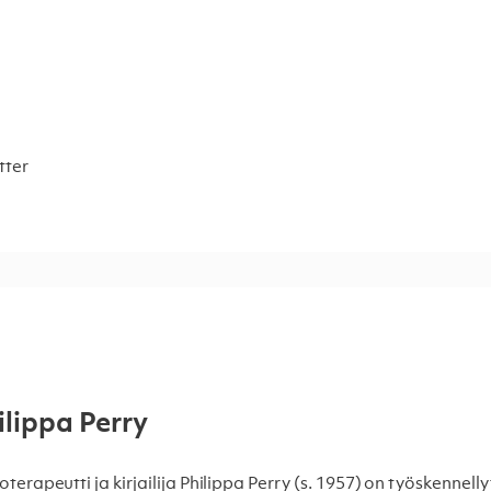
tter
ilippa Perry
oterapeutti ja kirjailija Philippa Perry (s. 1957) on työskennel