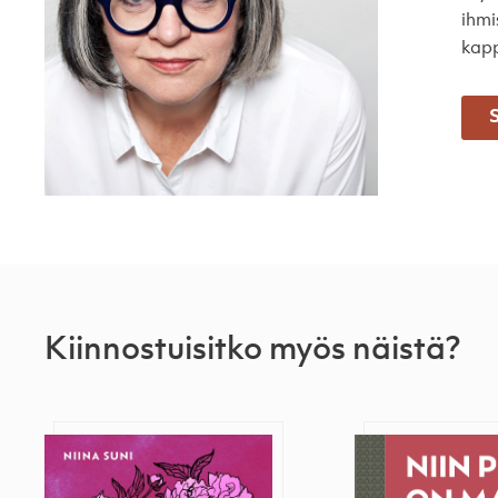
ihmi
kapp
S
Kiinnostuisitko myös näistä?
Tunne kiertosi
Niin pitkä on 