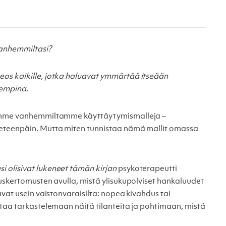
vanhemmiltasi?
os kaikille, jotka haluavat ymmärtää itseään
hempina.
rimme vanhemmiltamme käyttäytymismalleja –
 eteenpäin. Mutta miten tunnistaa nämä mallit omassa
 olisivat lukeneet tämän kirjan
psykoterapeutti
auskertomusten avulla, mistä ylisukupolviset hankaluudet
uvat usein vaistonvaraisilta: nopea kivahdus tai
staa tarkastelemaan näitä tilanteita ja pohtimaan, mistä