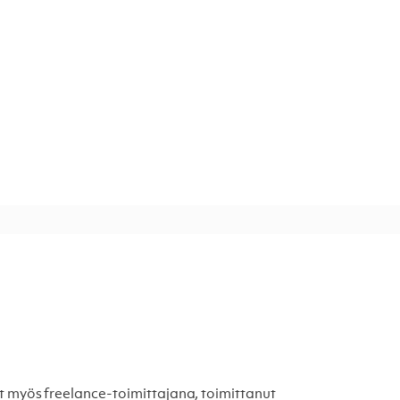
lyt myös freelance-toimittajana, toimittanut