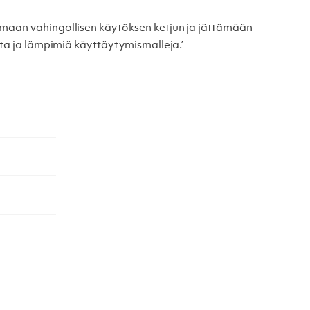
emaan vahingollisen käytöksen ketjun ja jättämään
aita ja lämpimiä käyttäytymismalleja.’