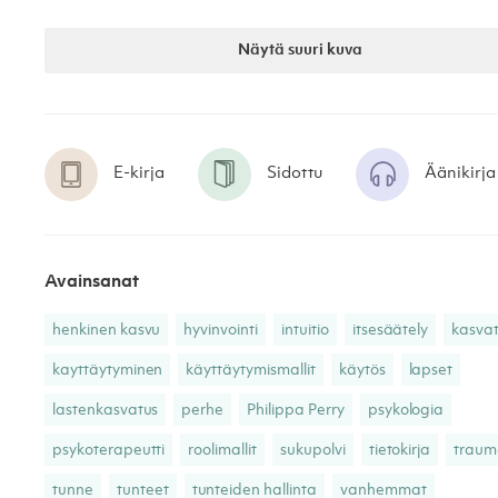
Näytä suuri kuva
E-kirja
Sidottu
Äänikirja
Avainsanat
henkinen kasvu
hyvinvointi
intuitio
itsesäätely
kasva
kayttäytyminen
käyttäytymismallit
käytös
lapset
lastenkasvatus
perhe
Philippa Perry
psykologia
psykoterapeutti
roolimallit
sukupolvi
tietokirja
trau
tunne
tunteet
tunteiden hallinta
vanhemmat