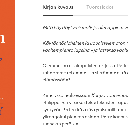
Kirjan kuvaus
Tuotetiedot
Mitä käyttäytymismalleja olet oppinut 
Käytännönläheinen ja kaunistelematon te
vanhempiensa lapsina – ja lastensa van
Olemme linkki sukupolvien ketjussa. Pe
tahdomme tai emme – ja siirrämme niitä
elämässään?
Kiitetyssä teoksessaan
Kunpa vanhempasi
Philippa Perry tarkastelee lukuisten tap
syntyvät. Perityt käyttäytymismallit tunt
ylireagointi pieneen asiaan. Perry kannu
tunne on peräisin.