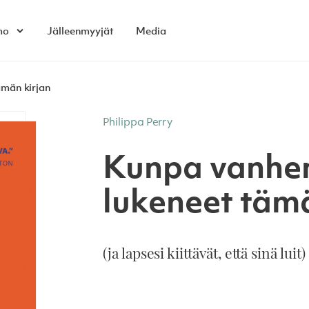
mo
Jälleenmyyjät
Media
Open child menu
ämän kirjan
Philippa Perry
Kunpa vanhem
lukeneet tämä
(ja lapsesi kiittävät, että sinä luit)