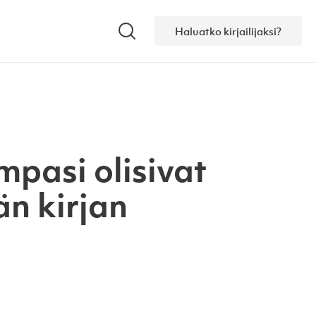
Haluatko kirjailijaksi?
Hae
pasi olisivat
n kirjan