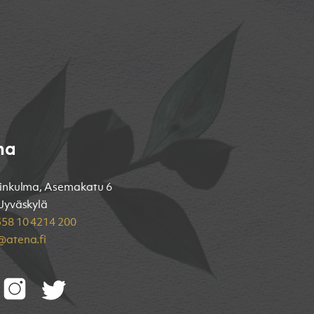
na
inkulma, Asemakatu 6
Jyväskylä
58 10 4214 200
atena.fi