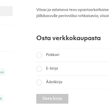
Viisas ja valaiseva teos opastaa katkais
jälkikasvulle perinnöksi rohkaisevia, viis
Osta verkkokaupasta
Pokkari
E-kirja
tus
Äänikirja
Osta kirja
ma