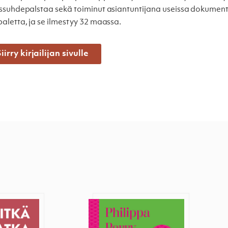
ssuhdepalstaa sekä toiminut asiantuntijana useissa dokument
aletta, ja se ilmestyy 32 maassa.
iirry kirjailijan sivulle
matka
Kunpa kaikki läheisesi lukisivat 