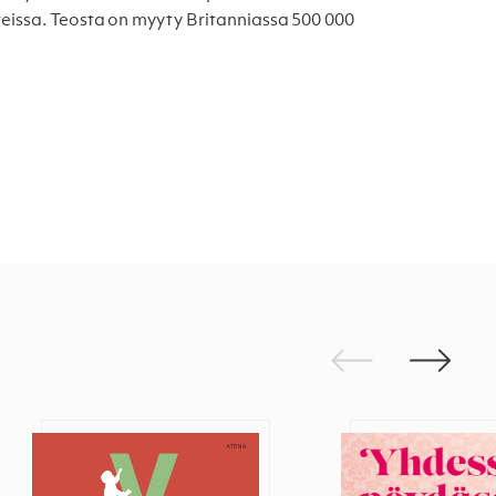
eissa. Teosta on myyty Britanniassa 500 000
Edellinen
Seuraav
tämän kirjan
Vahva vanhemmuus
Yhdessä pöydäs