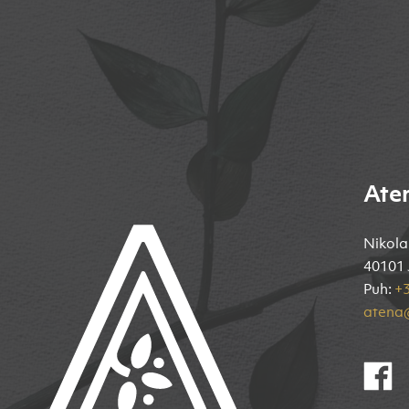
Ate
Nikola
40101 
Puh:
+3
atena@