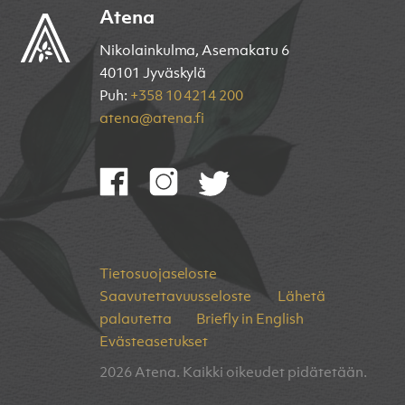
Atena
Nikolainkulma, Asemakatu 6
40101 Jyväskylä
Puh:
+358 10 4214 200
atena@atena.fi
Tietosuojaseloste
Saavutettavuusseloste
Lähetä
palautetta
Briefly in English
Evästeasetukset
2026 Atena. Kaikki oikeudet pidätetään.