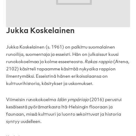
Jukka Koskelainen
Jukka Koskelainen (s. 1961) on palkittu suomalainen
runoilija, suomentaja ja esseisti. Hän on julkaissut kuusi
runokokoelmaa ja kolme esseeteosta.
Rakas rappio
(Atena,
2102) käsitteli tapaamme käsittää nykyaika rappion
ilmentymäksi. Esseistinä hänen erikoisalaansa on
kulttuurihistoria, käsitykset ja uskomukset.
Viimeisin runokokoelma
Idän ympäriajo
(2016) perustui
kesäisestä pyörämatkasta Itä-Helsingin flooraan ja
faunaan, missä kulttuuri ja luonto sekoittuvat ja historia
syntyy uudelleen.