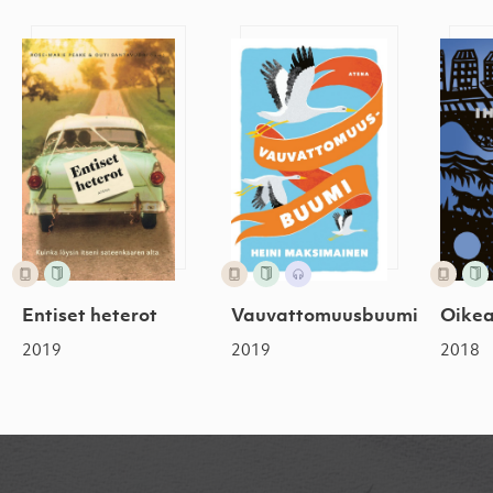
Entiset heterot
Vauvattomuusbuumi
Oike
Entiset heterot
Vauvattomuusbuumi
Oike
2019
2019
2018