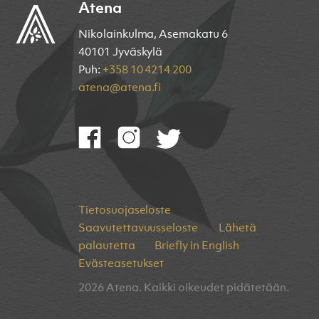
Atena
Nikolainkulma, Asemakatu 6
40101 Jyväskylä
Puh:
+358 10 4214 200
atena@atena.fi
Tietosuojaseloste
Saavutettavuusseloste
Lähetä
palautetta
Briefly in English
Evästeasetukset
2026 Atena. Kaikki oikeudet pidätetään.