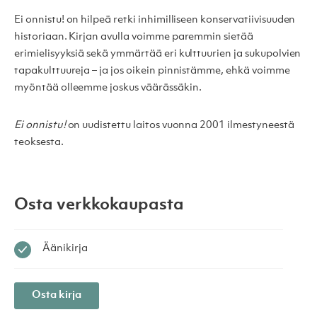
Ei onnistu!
on hilpeä retki inhimilliseen konservatiivisuuden
historiaan. Kirjan avulla voimme paremmin sietää
erimielisyyksiä sekä ymmärtää eri kulttuurien ja sukupolvien
tapakulttuureja – ja jos oikein pinnistämme, ehkä voimme
myöntää olleemme joskus väärässäkin.
Ei onnistu!
on uudistettu laitos vuonna 2001 ilmestyneestä
teoksesta.
Osta verkkokaupasta
Äänikirja
Osta kirja