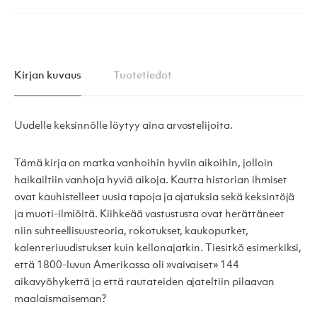
Kirjan kuvaus
Tuotetiedot
Uudelle keksinnölle löytyy aina arvostelijoita.
Tämä kirja on matka vanhoihin hyviin aikoihin, jolloin
haikailtiin vanhoja hyviä aikoja. Kautta historian ihmiset
ovat kauhistelleet uusia tapoja ja ajatuksia sekä keksintöjä
ja muoti-ilmiöitä. Kiihkeää vastustusta ovat herättäneet
niin suhteellisuusteoria, rokotukset, kaukoputket,
kalenteriuudistukset kuin kellonajatkin. Tiesitkö esimerkiksi,
että 1800-luvun Amerikassa oli »vaivaiset» 144
aikavyöhykettä ja että rautateiden ajateltiin pilaavan
maalaismaiseman?