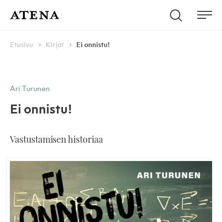
Skip to content
Hae
Atena Kustannus
Me
Browse:
Navigoi
Etusivu
Kirjat
Ei onnistu!
Ari Turunen
Ei onnistu!
Vastustamisen historiaa