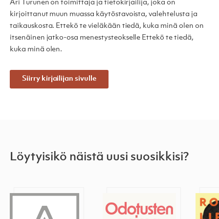
Ari Turunen on toimittaja ja tietokirjailija, joka on
kirjoittanut muun muassa käytöstavoista, valehtelusta ja
taikauskosta. Ettekö te vieläkään tiedä, kuka minä olen on
itsenäinen jatko-osa menestysteokselle Ettekö te tiedä,
kuka minä olen.
Siirry kirjailijan sivulle
Löytyisikö näistä uusi suosikkisi?
Jumala näkee peiton alle
Odotusten voima
Porak