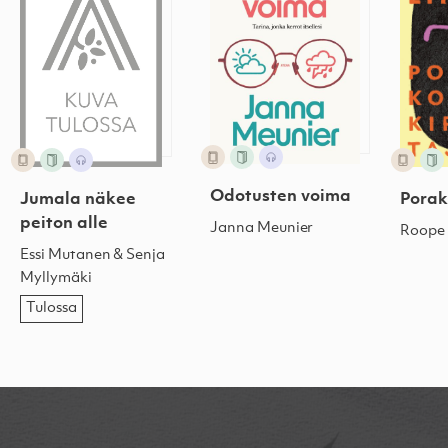
Odotusten voima
Jumala näkee
Porak
peiton alle
Janna Meunier
Roope 
Essi Mutanen & Senja
Myllymäki
Tulossa