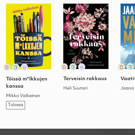
Töissä m*lkkujen kanssa
Terveisin rakkaus
Vaati
Terveisin rakkaus
Vaati
Töissä m*lkkujen
kanssa
Heli Suutari
Jaana
Mikko Valkeinen
Tulossa