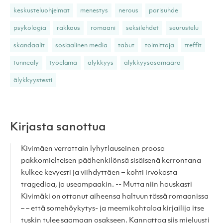
keskusteluohjelmat
menestys
nerous
parisuhde
psykologia
rakkaus
romaani
seksilehdet
seurustelu
skandaalit
sosiaalinen media
tabut
toimittaja
treffit
tunneäly
työelämä
älykkyys
älykkyysosamäärä
älykkyystesti
Kirjasta sanottua
Kivimäen verrattain lyhytlauseinen proosa
pakkomielteisen päähenkilönsä sisäisenä kerrontana
kulkee kevyesti ja viihdyttäen – kohti irvokasta
tragediaa, ja useampaakin. -- Mutta niin hauskasti
Kivimäki on ottanut aiheensa haltuun tässä romaanissa
– – että somehöykytys- ja meemikohtaloa kirjailija itse
tuskin tulee saamaan osakseen. Kannattaa siis mieluusti