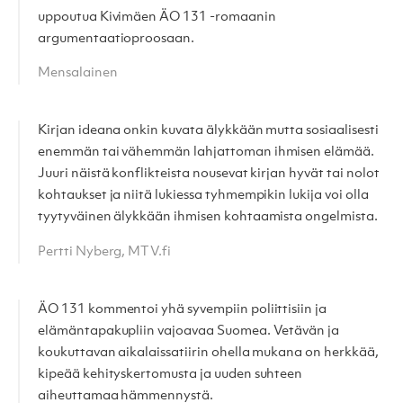
uppoutua Kivimäen ÄO 131 -romaanin
argumentaatioproosaan.
Mensalainen
Kirjan ideana onkin kuvata älykkään mutta sosiaalisesti
enemmän tai vähemmän lahjattoman ihmisen elämää.
Juuri näistä konflikteista nousevat kirjan hyvät tai nolot
kohtaukset ja niitä lukiessa tyhmempikin lukija voi olla
tyytyväinen älykkään ihmisen kohtaamista ongelmista.
Pertti Nyberg, MTV.fi
ÄO 131 kommentoi yhä syvempiin poliittisiin ja
elämäntapakupliin vajoavaa Suomea. Vetävän ja
koukuttavan aikalaissatiirin ohella mukana on herkkää,
kipeää kehityskertomusta ja uuden suhteen
aiheuttamaa hämmennystä.