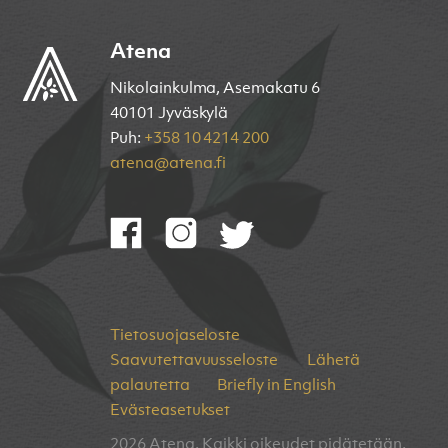
Atena
Nikolainkulma, Asemakatu 6
40101 Jyväskylä
Puh:
+358 10 4214 200
atena@atena.fi
Tietosuojaseloste
Saavutettavuusseloste
Lähetä
palautetta
Briefly in English
Evästeasetukset
2026 Atena. Kaikki oikeudet pidätetään.