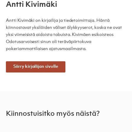
Antti Kivimäki
Antti Kivimäki on kirjailija ja tiedetoimittaja. Häntä
kiinnostavat yksilöiden väliset älykkyyserot, koska ne ovat
yksi viimeisistä aidoista tabuista. Kivimäen esikoisteos
Odotusarvoisesti sinun oli teräväpiirtokuva
pokeriammattilaisen ajatusmaailmasta.
Siirry kirjailijan sivulle
Kiinnostuisitko myös näistä?