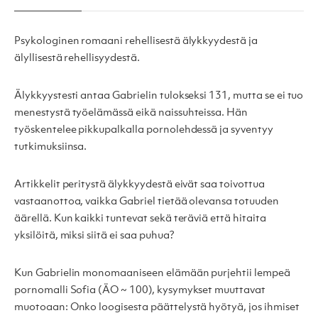
Psykologinen romaani rehellisestä älykkyydestä ja
älyllisestä rehellisyydestä.
Älykkyystesti antaa Gabrielin tulokseksi 131, mutta se ei tuo
menestystä työelämässä eikä naissuhteissa. Hän
työskentelee pikkupalkalla pornolehdessä ja syventyy
tutkimuksiinsa.
Artikkelit peritystä älykkyydestä eivät saa toivottua
vastaanottoa, vaikka Gabriel tietää olevansa totuuden
äärellä. Kun kaikki tuntevat sekä teräviä että hitaita
yksilöitä, miksi siitä ei saa puhua?
Kun Gabrielin monomaaniseen elämään purjehtii lempeä
pornomalli Sofia (ÄO ~ 100), kysymykset muuttavat
muotoaan: Onko loogisesta päättelystä hyötyä, jos ihmiset