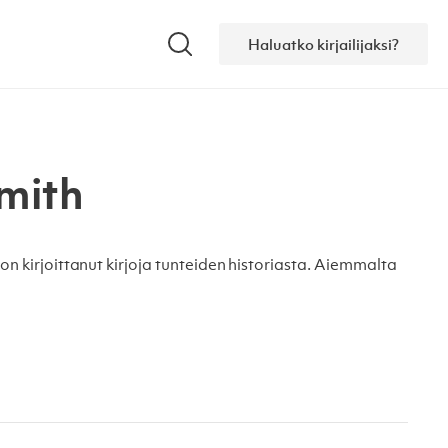
Haluatko kirjailijaksi?
Hae
mith
 on kirjoittanut kirjoja tunteiden historiasta. Aiemmalta