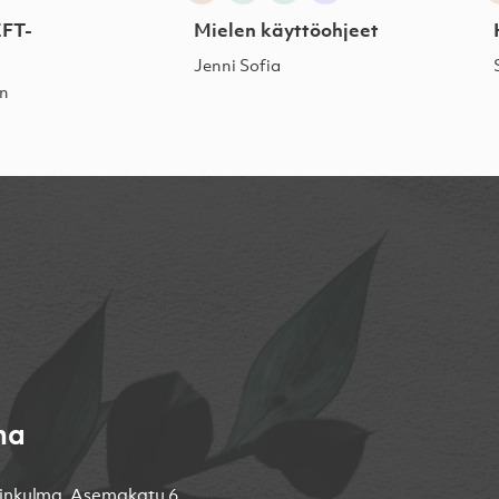
EFT-
Mielen käyttöohjeet
Jenni Sofia
en
na
inkulma, Asemakatu 6