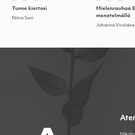
Tunne kiertosi
Mielenrauhaa 
menetelmällä
Niina Suni
Johanna Virolain
Ate
Nikola