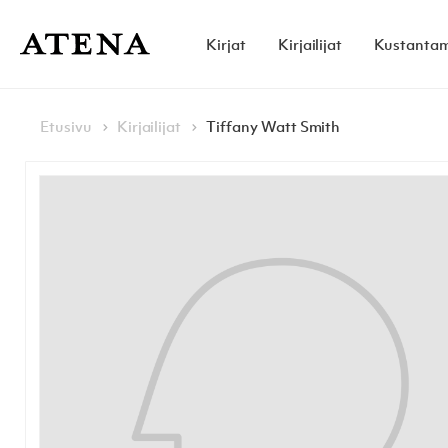
Skip to content
Kirjat
Kirjailijat
Kustanta
Atena Kustannus
Browse:
Navigoi
Etusivu
Kirjailijat
Tiffany Watt Smith