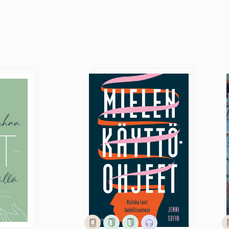
EFT-menetelmällä
Mielen käyttöohjeet