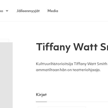
mo
Jälleenmyyjät
Media
Open child menu
Tiffany Watt S
Kulttuurihistorioitsija Tiffany Watt Smith
ammatiltaan hän on teatteriohjaaja.
Kirjat