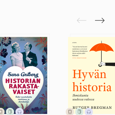
Edellinen
Seuraav
Historian rakastavaiset
Hyvän historia