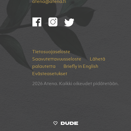
atena@atena.fi
Tietosuojaseloste
Saavutettavuusseloste
Lähetä
palautetta
Briefly in English
Evästeasetukset
2026 Atena. Kaikki oikeudet pidätetään.