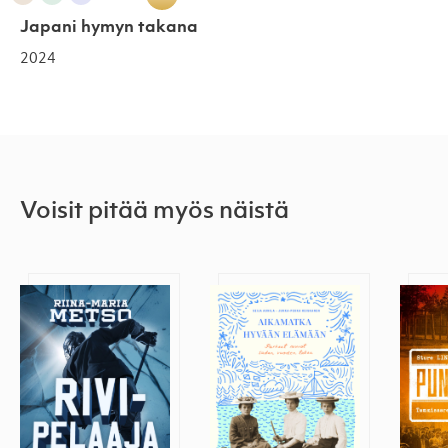
Japani hymyn takana
2024
Voisit pitää myös näistä
Rivipelaaja
Aikamatka hyvään elämään
Punav