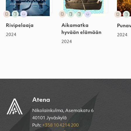
Rivipelaaja
Aikamatka
Punav
hyvään elämään
2024
2024
2024
Atena
Nikolainkulma, Asemakatu 6
40101 Jyväskylä
Puh:
+358 10 4214 200