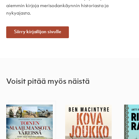
aiemmin kirjoja merisodankäynnin historiasta ja
nykyajasta.
Siirry kirjailijan sivulle
Voisit pitää myös näistä
Toinen maailmansota väreissä
Kova joukko
Rikot