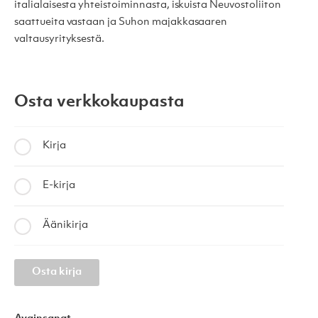
italialaisesta yhteistoiminnasta, iskuista Neuvostoliiton
saattueita vastaan ja Suhon majakkasaaren
valtausyrityksestä.
Osta verkkokaupasta
Kirja
E-kirja
Äänikirja
Osta kirja