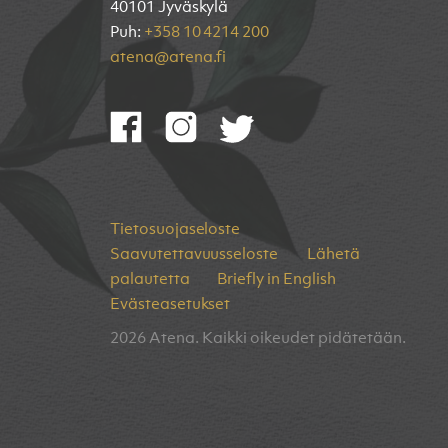
40101 Jyväskylä
Puh:
+358 10 4214 200
atena@atena.fi
Tietosuojaseloste
Saavutettavuusseloste
Lähetä
palautetta
Briefly in English
Evästeasetukset
2026 Atena. Kaikki oikeudet pidätetään.