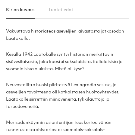
Kirjan kuvaus
Tuotetiedot
Vakuuttava historiateos aseveljien laivastosta jatkosodan
Laatokalla.
Kesällä 1942 Laatokalle syntyi historian merkittävin
sisävesilaivasto, joka koostui saksalaisista, italialaisista ja
suomalaisista aluksista. Mistä oli kyse?
Neuvostoliitto huolsi piiritettyä Leningradia vesitse, ja
aseveljien tavoitteena oli katkaista sen huoltoyhteydet.
Laatokalle siirrettiin miinaveneitä, tykkilauttoja ja
torpedoveneitä.
Merisodankäynnin asiantuntijan teos kertoo vähän
tunnetusta sotahistoriasta: suomalais-saksalais-