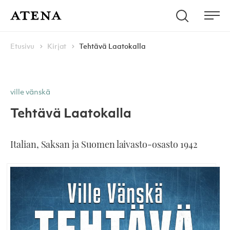
Skip to content
Hae
Atena Kustannus
Me
Browse:
Navigoi
Etusivu
Kirjat
Tehtävä Laatokalla
ville vänskä
Tehtävä Laatokalla
Italian, Saksan ja Suomen laivasto-osasto 1942