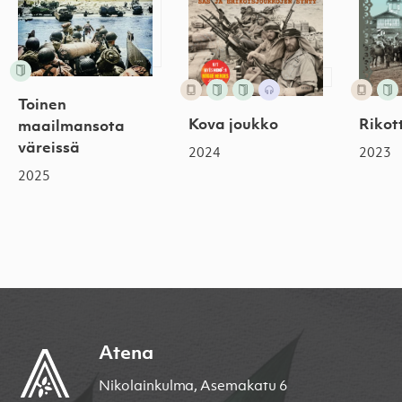
Toinen
Kova joukko
Rikot
maailmansota
väreissä
2024
2023
2025
Atena
Nikolainkulma, Asemakatu 6