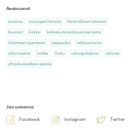
Avainsanat
arvoitus
euroopan historia
historiallinen romaani
huumori
kirkko
kolmekymmentävuotinen sota
lukemaan oppiminen
oppipoika
rakkaustarina
reformaatio
sotilas
Turku
uskonpuhdistus
uskonto
yhteiskunnallinen asema
Jaa somessa:
Facebook
Instagram
Twitter