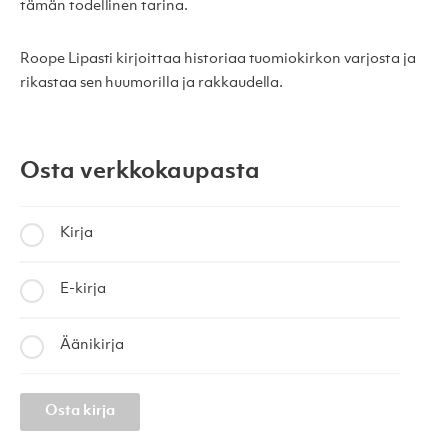
tämän todellinen tarina.
Roope Lipasti kirjoittaa historiaa tuomiokirkon varjosta ja
rikastaa sen huumorilla ja rakkaudella.
Osta verkkokaupasta
Kirja
E-kirja
Äänikirja
Osta kirja