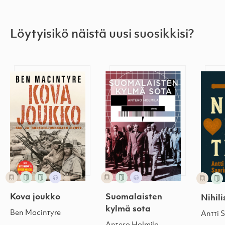
Löytyisikö näistä uusi suosikkisi?
Kova joukko
Suomalaisten kylmä sota
Nihili
Kova joukko
Suomalaisten
Nihili
kylmä sota
Ben Macintyre
Antti 