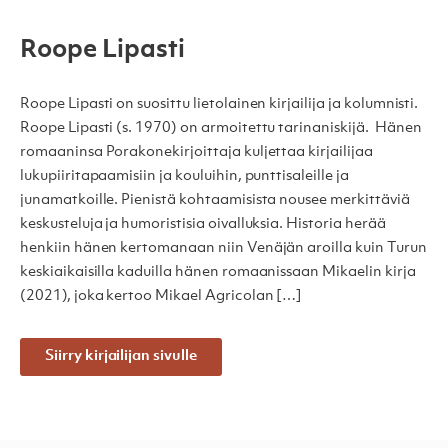
Roope Lipasti
Roope Lipasti on suosittu lietolainen kirjailija ja kolumnisti.
Roope Lipasti (s. 1970) on armoitettu tarinaniskijä. Hänen
romaaninsa Porakonekirjoittaja kuljettaa kirjailijaa
lukupiiritapaamisiin ja kouluihin, punttisaleille ja
junamatkoille. Pienistä kohtaamisista nousee merkittäviä
keskusteluja ja humoristisia oivalluksia. Historia herää
henkiin hänen kertomanaan niin Venäjän aroilla kuin Turun
keskiaikaisilla kaduilla hänen romaanissaan Mikaelin kirja
(2021), joka kertoo Mikael Agricolan […]
Siirry kirjailijan sivulle