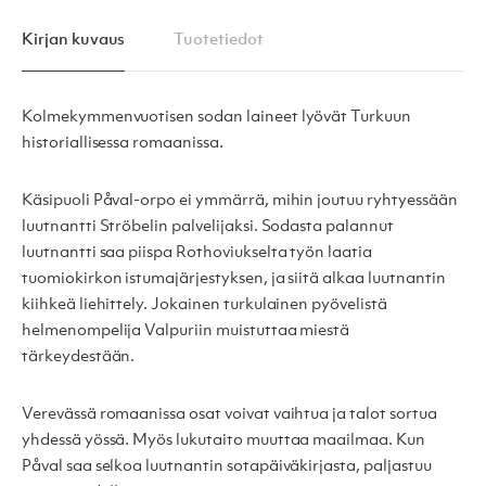
Kirjan kuvaus
Tuotetiedot
Kolmekymmenvuotisen sodan laineet lyövät Turkuun
historiallisessa romaanissa.
Käsipuoli Påval-orpo ei ymmärrä, mihin joutuu ryhtyessään
luutnantti Ströbelin palvelijaksi. Sodasta palannut
luutnantti saa piispa Rothoviukselta työn laatia
tuomiokirkon istumajärjestyksen, ja siitä alkaa luutnantin
kiihkeä liehittely. Jokainen turkulainen pyövelistä
helmenompelija Valpuriin muistuttaa miestä
tärkeydestään.
Verevässä romaanissa osat voivat vaihtua ja talot sortua
yhdessä yössä. Myös lukutaito muuttaa maailmaa. Kun
Påval saa selkoa luutnantin sotapäiväkirjasta, paljastuu