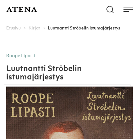
Skip to content
Hae
Atena Kustannus
Me
Browse:
Navigoi
Etusivu
Kirjat
Luutnantti Ströbelin istumajärjestys
Roope Lipasti
Luutnantti Ströbelin
istumajärjestys