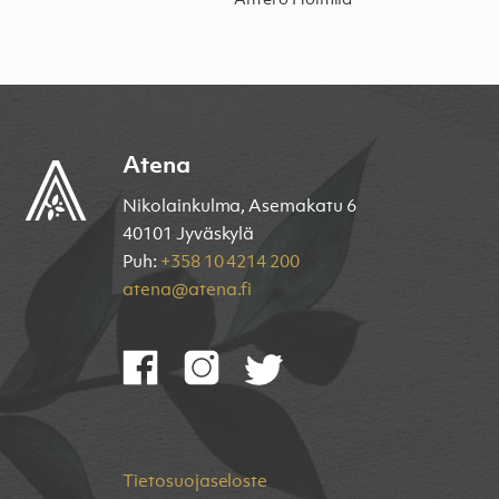
Antero Holmila
Atena
Nikolainkulma, Asemakatu 6
40101 Jyväskylä
Puh:
+358 10 4214 200
atena@atena.fi
Tietosuojaseloste