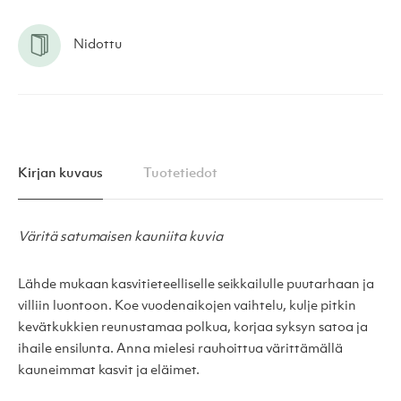
Nidottu
Kirjan kuvaus
Tuotetiedot
Väritä satumaisen kauniita kuvia
Lähde mukaan kasvitieteelliselle seikkailulle puutarhaan ja
villiin luontoon. Koe vuodenaikojen vaihtelu, kulje pitkin
kevätkukkien reunustamaa polkua, korjaa syksyn satoa ja
ihaile ensilunta. Anna mielesi rauhoittua värittämällä
kauneimmat kasvit ja eläimet.