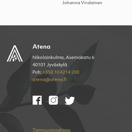
Johanna Virolainen
Atena
Nikolainkulma, Asemakatu 6
40101 Jyväskylä
Puh:
+358 10 4214 200
atena@atena.fi
Tietosuojaseloste