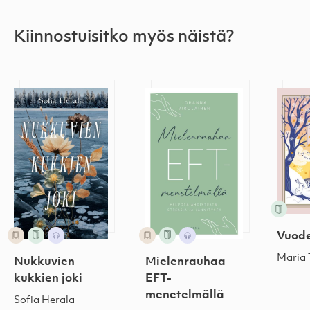
Kiinnostuisitko myös näistä?
Nukkuvien kukkien joki
Mielenrauhaa EFT-menetelm
Vuode
Vuode
Maria 
Mielenrauhaa
Nukkuvien
EFT-
kukkien joki
menetelmällä
Sofia Herala