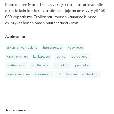
Ruotsalaisen Maria Trollen värityskirjat ihastuttavat niin
aikuisia kuin lapsiakin, ja hänen kirjojaan on myyty yli 150
000 kappaletta. Trollen satumaisen kauniissa kuvissa
esiintyvät hänen oman puutarhansa kasvit.
Avainsanat
aikuisten värityskirja
harrastukset
kasvikuvat
keskittyminen
kukkakuvat
luonto
luontokuvat
mielenrauha
mindfulness
puuhakirja
puutarha
rauhoittuminen
vuodenajat
Värittäminen
värityskirja
Jaa somessa: