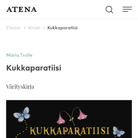
Skip to content
Hae
Atena Kustannus
Me
Browse:
Navigoi
Etusivu
Kirjat
Kukkaparatiisi
Maria Trolle
Kukkaparatiisi
Värityskirja