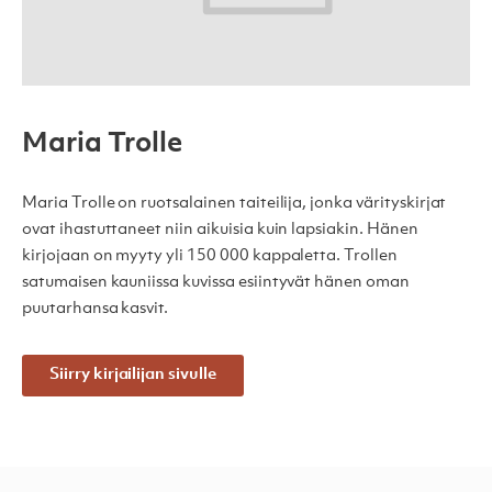
Maria Trolle
Maria Trolle on ruotsalainen taiteilija, jonka värityskirjat
ovat ihastuttaneet niin aikuisia kuin lapsiakin. Hänen
kirjojaan on myyty yli 150 000 kappaletta. Trollen
satumaisen kauniissa kuvissa esiintyvät hänen oman
puutarhansa kasvit.
Siirry kirjailijan sivulle