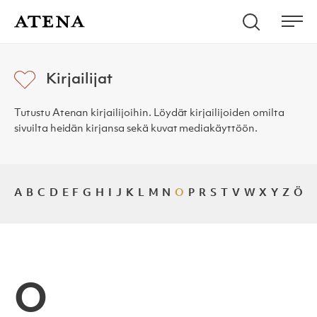
Skip to content
Hae
Atena Kustannus
Me
Kirjailijat
Tutustu Atenan kirjailijoihin. Löydät kirjailijoiden omilta
sivuilta heidän kirjansa sekä kuvat mediakäyttöön.
A
B
C
D
E
F
G
H
I
J
K
L
M
N
O
P
R
S
T
V
W
X
Y
Z
Ö
O