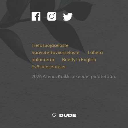
Tietosuojaseloste
Saavutettavuusseloste
Lähetä
palautetta
Briefly in English
Evästeasetukset
2026 Atena. Kaikki oikeudet pidätetään.