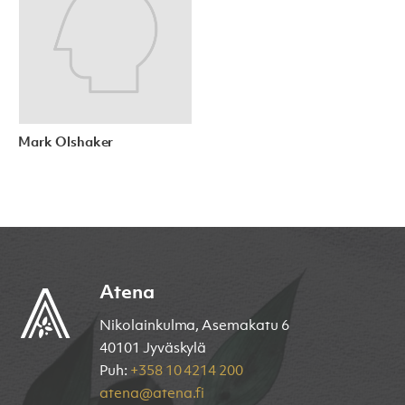
Mark Olshaker
Atena
Nikolainkulma, Asemakatu 6
40101 Jyväskylä
Puh:
+358 10 4214 200
atena@atena.fi