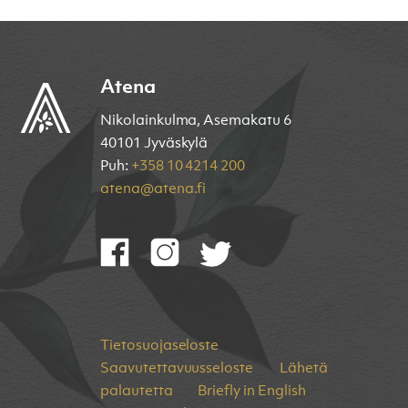
Atena
Nikolainkulma, Asemakatu 6
40101 Jyväskylä
Puh:
+358 10 4214 200
atena@atena.fi
Tietosuojaseloste
Saavutettavuusseloste
Lähetä
palautetta
Briefly in English