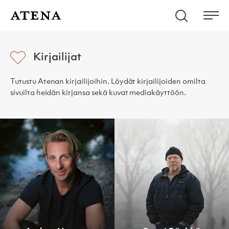
Skip to content
Hae
Atena Kustannus
Me
Kirjailijat
Tutustu Atenan kirjailijoihin. Löydät kirjailijoiden omilta
sivuilta heidän kirjansa sekä kuvat mediakäyttöön.