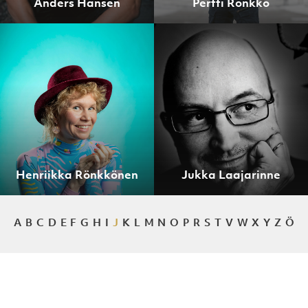
Anders Hansen
Pertti Rönkkö
Henriikka Rönkkönen
Jukka Laajarinne
A
B
C
D
E
F
G
H
I
J
K
L
M
N
O
P
R
S
T
V
W
X
Y
Z
Ö