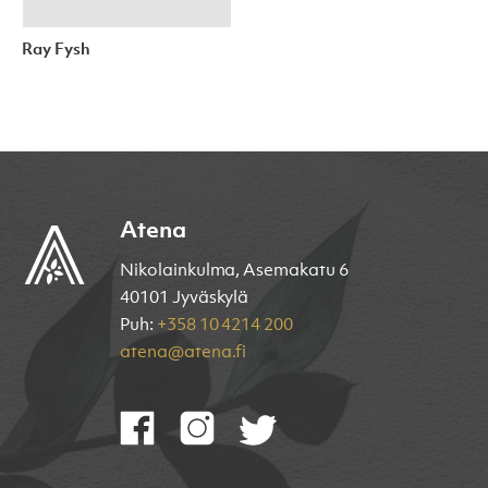
Ray Fysh
Atena
Nikolainkulma, Asemakatu 6
40101 Jyväskylä
Puh:
+358 10 4214 200
atena@atena.fi