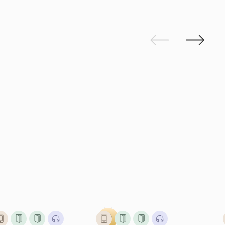
Edellinen
Seuraav
Ei mitään hätää
Kuurupiilon anatomia