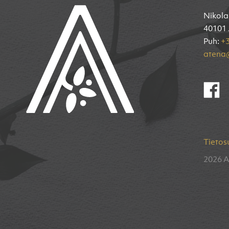
Nikola
40101 
Puh:
+3
atena@
Tietos
2026 A