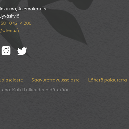
inkulma, Asemakatu 6
Jyväskylä
58 10 4214 200
atena.fi
uojaseloste
Saavutettavuusseloste
Lähetä palautetta
tena. Kaikki oikeudet pidätetään.