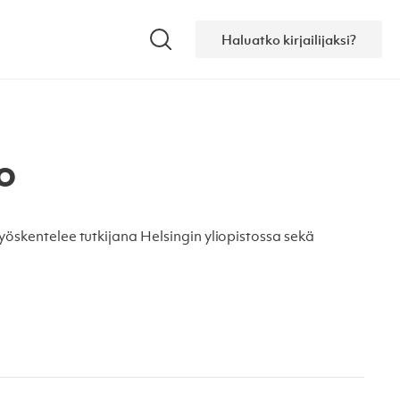
Haluatko kirjailijaksi?
Hae
o
työskentelee tutkijana Helsingin yliopistossa sekä