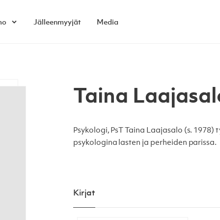
mo
Jälleenmyyjät
Media
Open child menu
Taina Laajasal
Psykologi, PsT Taina Laajasalo (s. 1978) 
psykologina lasten ja perheiden parissa.
Kirjat