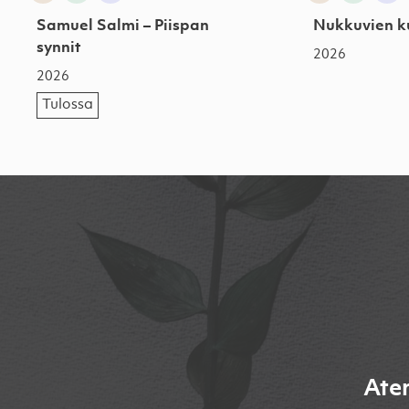
Samuel Salmi – Piispan
Nukkuvien ku
synnit
2026
2026
Tulossa
Ate