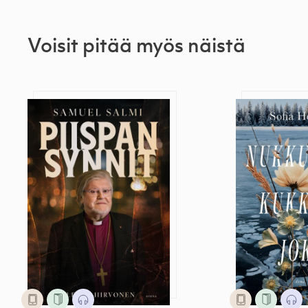
Voisit pitää myös näistä
Samuel Salmi – Piispan synnit
Nukkuvien ku