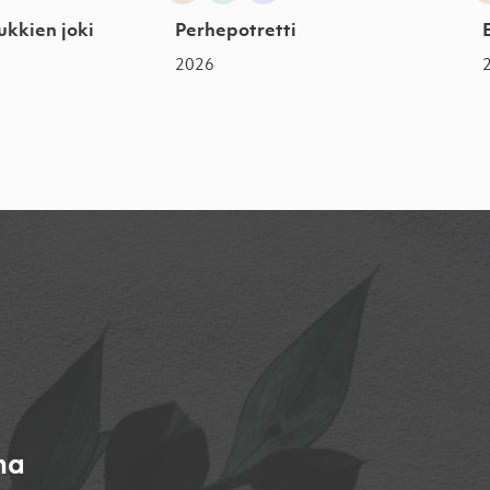
kkien joki
Perhepotretti
2026
na