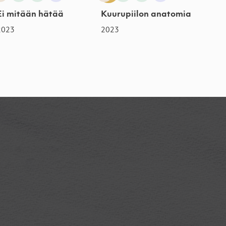
Ei mitään hätää
Kuurupiilon anatomia
2023
2023