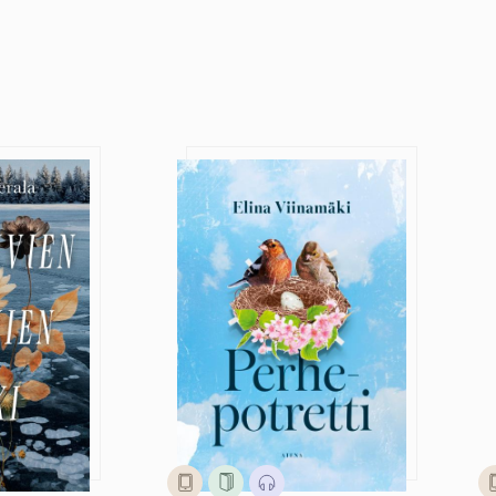
kkien joki
Perhepotretti