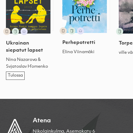
Perhepotretti
Ukrainan
Torpe
siepatut lapset
Elina Viinamäki
ville v
Nina Nazarova &
Svjatoslav H’omenko
Tulossa
Atena
Nikolainkulma, Asemakatu 6