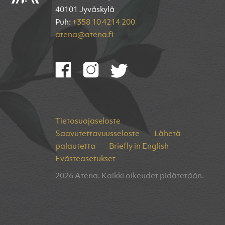
40101 Jyväskylä
Puh:
+358 10 4214 200
atena@atena.fi
Tietosuojaseloste
Saavutettavuusseloste
Lähetä
palautetta
Briefly in English
Evästeasetukset
2026 Atena. Kaikki oikeudet pidätetään.