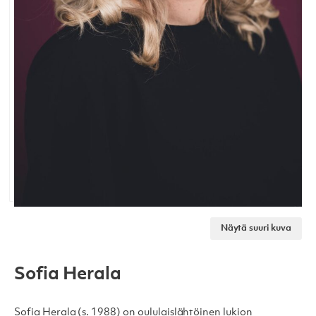
Näytä suuri kuva
Sofia Herala
Sofia Herala (s. 1988) on oululaislähtöinen lukion