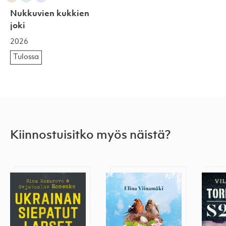
Nukkuvien kukkien
joki
2026
Tulossa
Kiinnostuisitko myös näistä?
Ukrainan siepatut lapset
Perhepotretti
Torpe