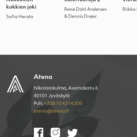
kukkien joki
René Dahl Andersen
Riikka
& Dennis Drejer
Sofia Herala
Atena
Nikolainkulma, Asemakatu 6
40101 Jyväskylä
Puh:
+358 10 4214 200
atena@atena.fi