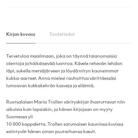
Kirjan kuvaus
Tuotetiedot
Tervetuloa maailmaan, joka on täynnä taianomaisia ​​
olentoja ja häikäisevää luontoa. Kävele rehevän lehdon
läpi, sukella metsäjärveen ja löydä niityn kauneimmat
kukka-aarteet. Anna mielesi rauhoittua värittäessäsi
lumoavan kukkakehrän kasveja ja eläimiä.
Ruotsalaisen Maria Trollen värityskirjat ihastuttavat niin
aikuisia kuin lapsiakin, ja hänen kirjojaan on myyty
Suomessa yli
10 000 kappaletta. Trollen satumaisen kauniissa kuvissa
esiintyvät hänen oman puutarhansa kasvit.