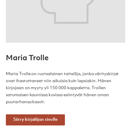
Maria Trolle
Maria Trolle on ruotsalainen taiteilija, jonka värityskirjat
ovat ihastuttaneet niin aikuisia kuin lapsiakin. Hänen
kirjojaan on myyty yli 150 000 kappaletta. Trollen
satumaisen kauniissa kuvissa esiintyvät hänen oman
puutarhansa kasvit.
Siirry kirjailijan sivulle