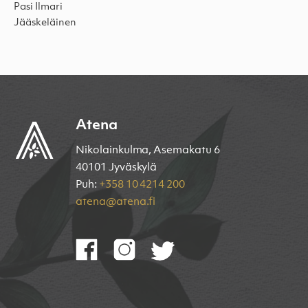
Pasi Ilmari
Jääskeläinen
Atena
Nikolainkulma, Asemakatu 6
40101 Jyväskylä
Puh:
+358 10 4214 200
atena@atena.fi