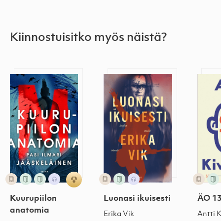
Kiinnostuisitko myös näistä?
Kuurupiilon anatomia
Luonasi ikuisesti
ÄO 1
Luonasi ikuisesti
Kuurupiilon
ÄO 1
anatomia
Erika Vik
Antti 