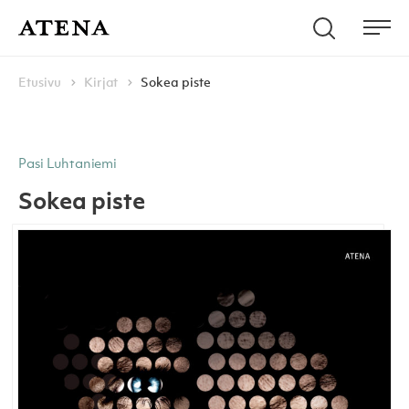
Skip to content
Hae
Atena Kustannus
Me
Browse:
Navigoi
Etusivu
Kirjat
Sokea piste
Pasi Luhtaniemi
Sokea piste