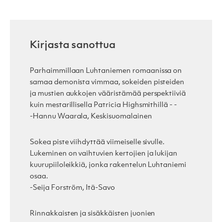
Kirjasta sanottua
Parhaimmillaan Luhtaniemen romaanissa on
samaa demonista vimmaa, sokeiden pisteiden
ja mustien aukkojen vääristämää perspektiiviä
kuin mestarillisella Patricia Highsmithillä - -
-Hannu Waarala, Keskisuomalainen
Sokea piste viihdyttää viimeiselle sivulle.
Lukeminen on vaihtuvien kertojien ja lukijan
kuurupiiloleikkiä, jonka rakentelun Luhtaniemi
osaa.
-Seija Forström, Itä-Savo
Rinnakkaisten ja sisäkkäisten juonien