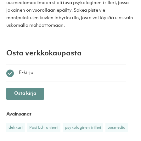
uusmediamaailmaan sijoittuva psykologinen trilleri, jossa
jokainen on vuorollaan epäilty.
Sokea piste
vie
manipuloitujen kuvien labyrinttiin, josta voi löytää ulos vain
uskomalla mahdottomaan.
Osta verkkokaupasta
E-kirja
Osta kirja
Avainsanat
dekkari
Pasi Luhtaniemi
psykologinen trilleri
uusmedia