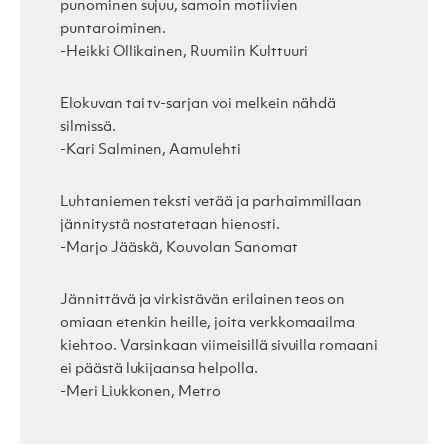
punominen sujuu, samoin motiivien
puntaroiminen.
-Heikki Ollikainen, Ruumiin Kulttuuri
Elokuvan tai tv-sarjan voi melkein nähdä
silmissä.
-Kari Salminen, Aamulehti
Luhtaniemen teksti vetää ja parhaimmillaan
jännitystä nostatetaan hienosti.
-Marjo Jääskä, Kouvolan Sanomat
Jännittävä ja virkistävän erilainen teos on
omiaan etenkin heille, joita verkkomaailma
kiehtoo. Varsinkaan viimeisillä sivuilla romaani
ei päästä lukijaansa helpolla.
-Meri Liukkonen, Metro