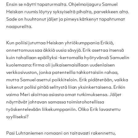
Ensin se näytti tapaturmalta. Ohjelmoijaguru Samuel
Heiskan ruumis löytyy syksyiseltä pihalta, parvekkeen alta.
Sade on huuhtonut jäljet ja pimeys kätkenyt tapahtumat
naapureilta.
Kun poliisi jututtaa Heiskan yhtiökumppania Erikiä,
onnettomuus saa äkkiä uusia sävyjä. Erik asettaa itsensä
kuin tahallaan epäillyksi -kertomalla hyötyvänsä Samuelin
kuolemasta: firma oli julkaisemaisillaan uudenlaisen
verkkosivuston, jonka patenteilla tahkottaisiin rahaa,
mutta Samuel asettui poikkiteloin. Erik pidätetään, vaikka
kokenut poliisi pitää selitystä liian yksinkertaisena. Erikin
vaimo Meri aloittaa asiasta omat tutkimuksensa. Jäljet
näyttävät johtavan samassa toimistohotellissa
työskentelevään liikekumppaniin. Oliko Erik lavastettu
syylliseksi?
Pasi Luhtaniemen
romaani on taitavasti rakennettu,