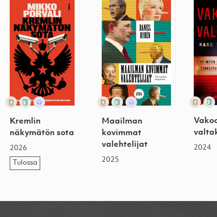
Kremlin näkymätön sota
Maailman kovimmat valehtel
Vakoo
Vakoo
Kremlin
Maailman
valta
näkymätön sota
kovimmat
valehtelijat
2024
2026
2025
Tulossa