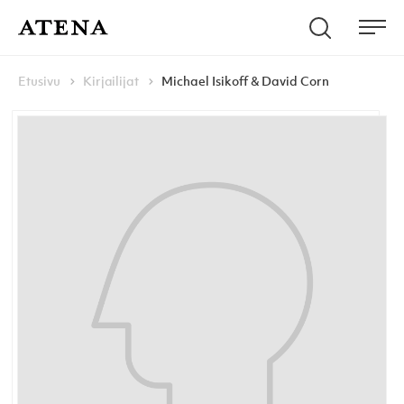
Skip to content
Hae
Atena Kustannus
Me
Browse:
Navigoi
Etusivu
Kirjailijat
Michael Isikoff & David Corn