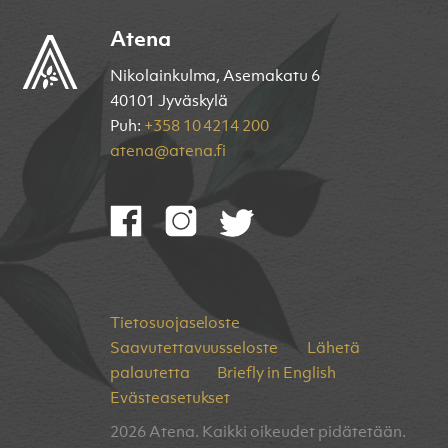
Atena
Nikolainkulma, Asemakatu 6
40101 Jyväskylä
Puh:
+358 10 4214 200
atena@atena.fi
Tietosuojaseloste
Saavutettavuusseloste
Lähetä
palautetta
Briefly in English
Evästeasetukset
2026 Atena. Kaikki oikeudet pidätetään.