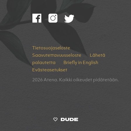
Tietosuojaseloste
Saavutettavuusseloste
Lähetä
palautetta
Briefly in English
Evästeasetukset
2026 Atena. Kaikki oikeudet pidätetään.