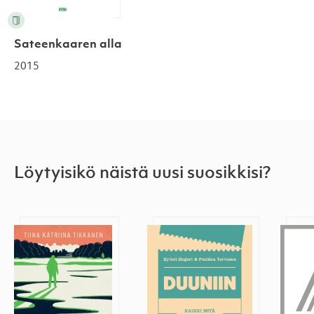
Sateenkaaren alla
2015
Löytyisikö näistä uusi suosikkisi?
Ei mitään hätää
Duuniin
Wivi 