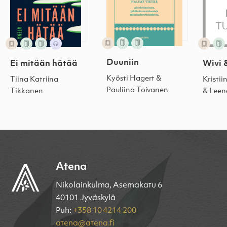
Duuniin
Ei mitään hätää
Wivi 
Kyösti Hagert &
Tiina Katriina
Kristi
Pauliina Toivanen
Tikkanen
& Leen
Atena
Nikolainkulma, Asemakatu 6
40101 Jyväskylä
Puh:
+358 10 4214 200
atena@atena.fi