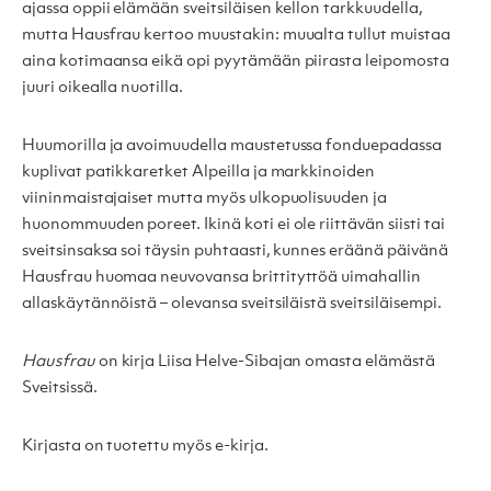
ajassa oppii elämään sveitsiläisen kellon tarkkuudella,
mutta Hausfrau kertoo muustakin: muualta tullut muistaa
aina kotimaansa eikä opi pyytämään piirasta leipomosta
juuri oikealla nuotilla.
Huumorilla ja avoimuudella maustetussa fonduepadassa
kuplivat patikkaretket Alpeilla ja markkinoiden
viininmaistajaiset mutta myös ulkopuolisuuden ja
huonommuuden poreet. Ikinä koti ei ole riittävän siisti tai
sveitsinsaksa soi täysin puhtaasti, kunnes eräänä päivänä
Hausfrau huomaa neuvovansa brittityttöä uimahallin
allaskäytännöistä – olevansa sveitsiläistä sveitsiläisempi.
Hausfrau
on kirja Liisa Helve-Sibajan omasta elämästä
Sveitsissä.
Kirjasta on tuotettu myös e-kirja.