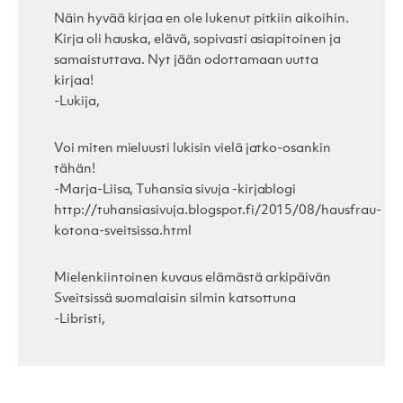
Näin hyvää kirjaa en ole lukenut pitkiin aikoihin.
Kirja oli hauska, elävä, sopivasti asiapitoinen ja
samaistuttava. Nyt jään odottamaan uutta
kirjaa!
-Lukija,
Voi miten mieluusti lukisin vielä jatko-osankin
tähän!
-Marja-Liisa, Tuhansia sivuja -kirjablogi
http://tuhansiasivuja.blogspot.fi/2015/08/hausfrau-
kotona-sveitsissa.html
Mielenkiintoinen kuvaus elämästä arkipäivän
Sveitsissä suomalaisin silmin katsottuna
-Libristi,