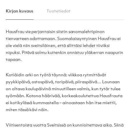
Kirjan kuvaus
Tuotetiedot
Hausfrau vie perjantaisin siistin sanomalehtipinon
tienvarteen odottamaan. Suomalaissyntyinen Hausfrau ei
ole vielä niin sveitsiläinen, että silittäisi lehdet tiiviiksi
nipuksi. Pitävä solmu kuitenkin onnistuu yläkerran naapurin
tapaan.
Kotiäidin arki on työtä täynnä: viikkoa rytmittävät
pyykkipäivä, ostospäivä, toripäivä, piiraspäivä… Lounaan
on oltava koulupäivinä minuutilleen valmis, kun tytär tulee
syömään. Kotona häärivää, korkeakoulutettua Hausfrauta
ei kotikylässä kummastella – ainoastaan hän itse miettii,
miten tässä kävi näin.
Viitisentoista vuotta Sveitsissä on kunnioitettava aika. Siinä