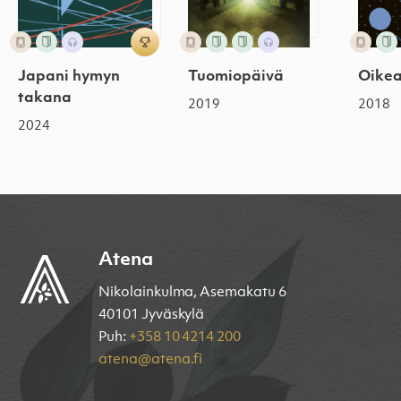
Japani hymyn
Tuomiopäivä
Oike
takana
2019
2018
2024
Atena
Nikolainkulma, Asemakatu 6
40101 Jyväskylä
Puh:
+358 10 4214 200
atena@atena.fi