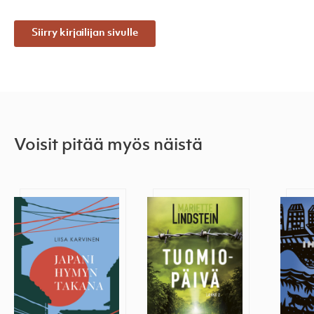
Siirry kirjailijan sivulle
Voisit pitää myös näistä
Japani hymyn takana
Tuomiopäivä
Oike