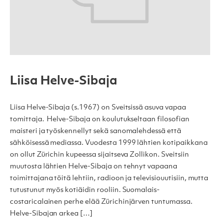
Liisa Helve-Sibaja
Liisa Helve-Sibaja (s.1967) on Sveitsissä asuva vapaa
tomittaja. Helve-Sibaja on koulutukseltaan filosofian
maisteri ja työskennellyt sekä sanomalehdessä että
sähköisessä mediassa. Vuodesta 1999 lähtien kotipaikkana
on ollut Zürichin kupeessa sijaitseva Zollikon. Sveitsiin
muutosta lähtien Helve-Sibaja on tehnyt vapaana
toimittajana töitä lehtiin, radioon ja televisiouutisiin, mutta
tutustunut myös kotiäidin rooliin. Suomalais-
costaricalainen perhe elää Zürichinjärven tuntumassa.
Helve-Sibajan arkea […]