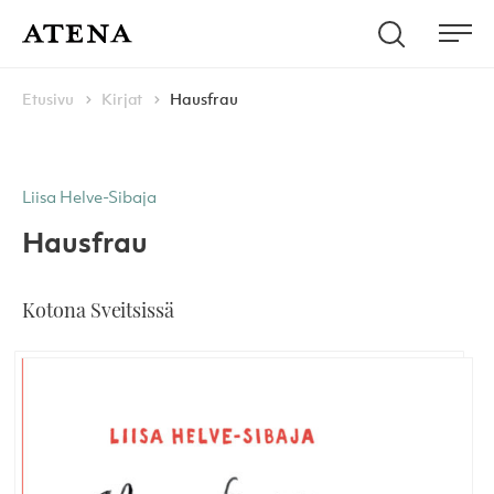
Skip to content
Hae
Atena Kustannus
Me
Browse:
Navigoi
Etusivu
Kirjat
Hausfrau
Liisa Helve-Sibaja
Hausfrau
Kotona Sveitsissä