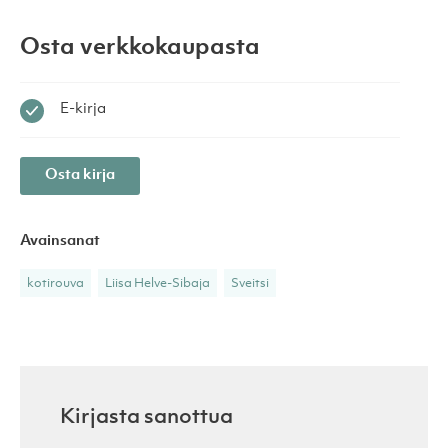
Osta verkkokaupasta
E-kirja
Osta kirja
Avainsanat
kotirouva
Liisa Helve-Sibaja
Sveitsi
Kirjasta sanottua