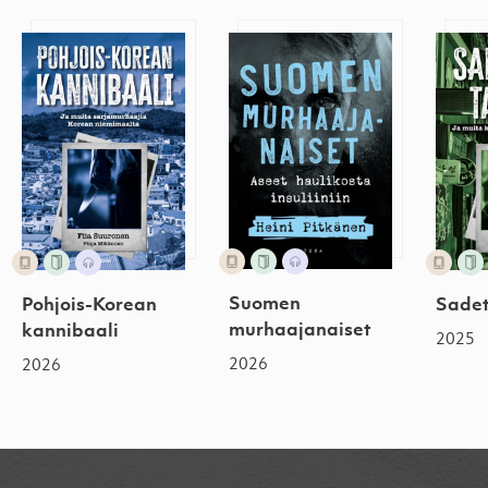
Pohjois-Korean kannibaali
Suomen murhaajanaiset
Sadet
Suomen
Pohjois-Korean
Sadet
murhaajanaiset
kannibaali
2025
2026
2026