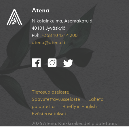
Atena
Nikolainkulma, Asemakatu 6
40101 Jyväskylä
Puh:
+358 10 4214 200
atena@atena.fi
Tietosuojaseloste
Saavutettavuusseloste
Lähetä
palautetta
Briefly in English
Evästeasetukset
2026 Atena. Kaikki oikeudet pidätetään.