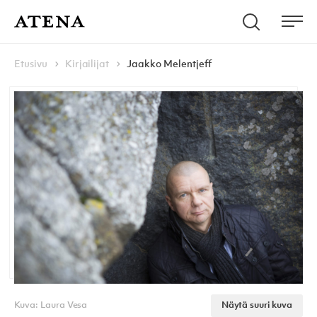
Skip to content
Hae
Atena Kustannus
Me
Browse:
Navigoi
Etusivu
Kirjailijat
Jaakko Melentjeff
Kuva: Laura Vesa
Näytä suuri kuva