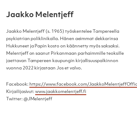
Jaakko Melentjeff
Jaakko Melentjeff (s. 1965) työskentelee Tampereella
psykiatrian poliklinikalla. Hänen aeimmat dekkarinsa
Hukkuneet ja Papin kosto on käännetty myös saksaksi.
Melentjeff on saanut Pirkanmaan parhaimmille teoksille
jaettavan Tampereen kaupungin kirjallisuuspalkinnon
vuonna 2022 kirjastaan Jos et valvo.
Facebook:
https://www.facebook.com/JaakkoMelentjeffOffic
Kirjailijasivut:
www.jaakkomelentjeff.fi
Twitter: @JMelentjeff