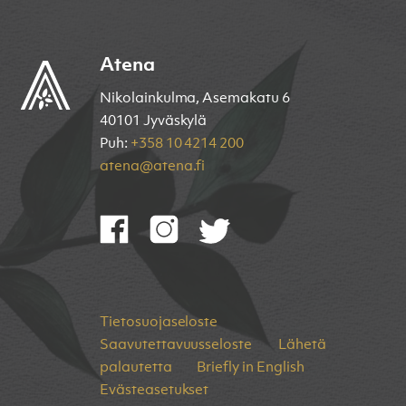
Atena
Nikolainkulma, Asemakatu 6
40101 Jyväskylä
Puh:
+358 10 4214 200
atena@atena.fi
Tietosuojaseloste
Saavutettavuusseloste
Lähetä
palautetta
Briefly in English
Evästeasetukset