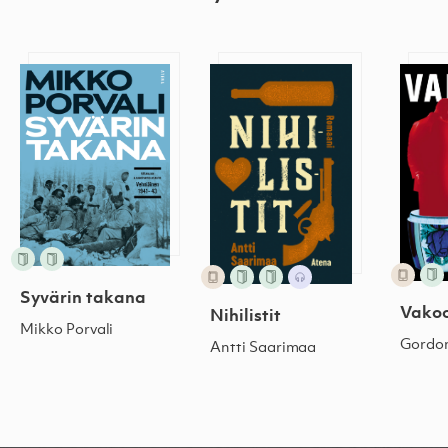
Syvärin takana
Nihilistit
Vakoo
Syvärin takana
Vakoo
Nihilistit
Mikko Porvali
Gordo
Antti Saarimaa