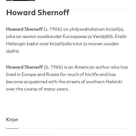
Howard Shernoff
Howard Shernoff
(s. 1966) on yhdysvaltalainen kirjailija,
joka on asunut vuosikaudet Euroopassa ja Venäjällä. Etelä-
Helsingin kadut ovat kirjailijalle tutut jo monen vuoden
ajalta.
Howard Shernoff
(b. 1966) is an American author who has
lived in Europe and Russia for much of his life and has
become acquainted with the streets of southern Helsinki
over the course of many years.
Kirjat