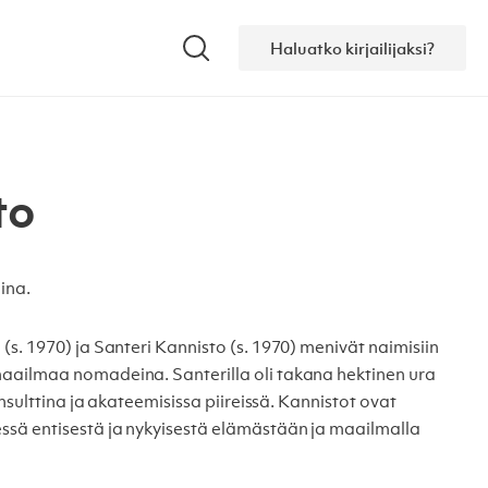
Haluatko kirjailijaksi?
Hae
to
dina.
s. 1970) ja Santeri Kannisto (s. 1970) menivät naimisiin
aailmaa nomadeina. Santerilla oli takana hektinen ura
onsulttina ja akateemisissa piireissä. Kannistot ovat
ssä entisestä ja nykyisestä elämästään ja maailmalla