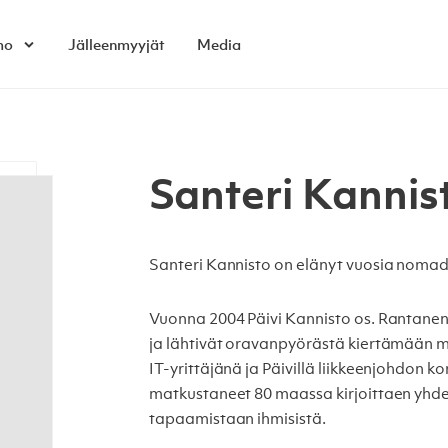
mo
Jälleenmyyjät
Media
Open child menu
Santeri Kannis
Santeri Kannisto on elänyt vuosia noma
Vuonna 2004 Päivi Kannisto os. Rantanen (
ja lähtivät oravanpyörästä kiertämään m
IT-yrittäjänä ja Päivillä liikkeenjohdon k
matkustaneet 80 maassa kirjoittaen yhde
tapaamistaan ihmisistä.