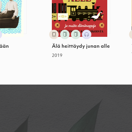
vään
Älä heittäydy junan alle
2019