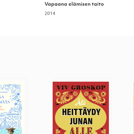
Vapaana elämisen taito
2014
vään elämään
Älä heittäydy junan alle