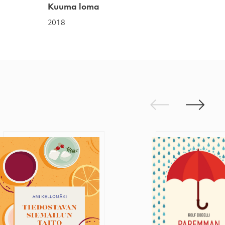
Kuuma loma
2018
Edellinen
Seuraav
Tiedostavan siemailun taito
Paremman elämän