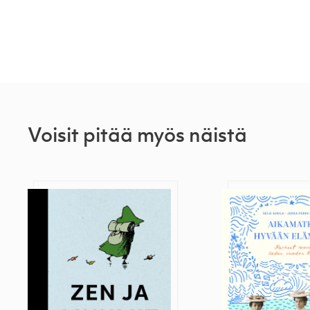
Voisit pitää myös näistä
Zen ja muumit
Aikamatka hy