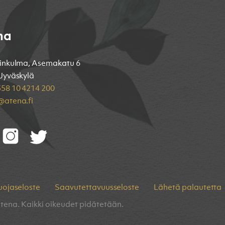
na
inkulma, Asemakatu 6
Jyväskylä
58 10 4214 200
atena.fi
uojaseloste
Saavutettavuusseloste
Lähetä palautetta
tena. Kaikki oikeudet pidätetään.