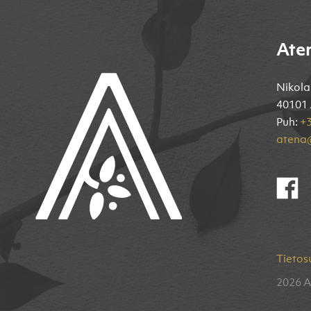
Ate
Nikola
40101 
Puh:
+3
atena@
Tietos
2026 A