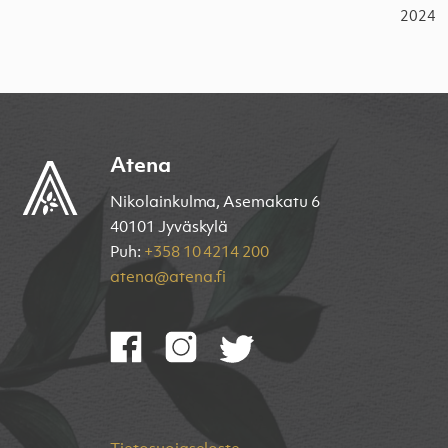
2024
Atena
Nikolainkulma, Asemakatu 6
40101 Jyväskylä
Puh:
+358 10 4214 200
atena@atena.fi