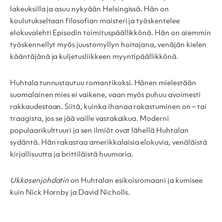
lakeuksilla ja asuu nykyään Helsingissä. Hän on
koulutukseltaan filosofian maisteri ja työskentelee
elokuvalehti Episodin toimituspäällikkönä. Hän on aiemmin
työskennellyt myös juustomyllyn hoitajana, venäjän kielen
kääntäjänä ja kuljetusliikkeen myyntipäällikkönä.
Huhtala tunnustautuu romantikoksi. Hänen mielestään
suomalainen mies ei vaikene, vaan myös puhuu avoimesti
rakkaudestaan. Siitä, kuinka ihanaa rakastuminen on – tai
traagista, jos se jää vaille vastakaikua. Moderni
populaarikulttuuri ja sen ilmiöt ovat lähellä Huhtalan
sydäntä. Hän rakastaa amerikkalaisia elokuvia, venäläistä
kirjallisuutta ja brittiläistä huumoria.
Ukkosenjohdatin
on Huhtalan esikoisromaani ja kumisee
kuin Nick Hornby ja David Nicholls.