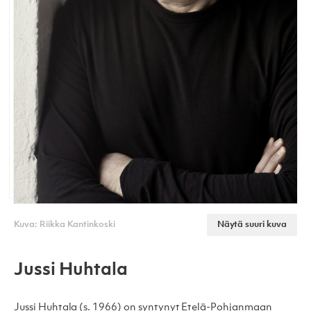
Kuva: Riikka Kantinkoski
Näytä suuri kuva
Jussi Huhtala
Jussi Huhtala (s. 1966) on syntynyt Etelä-Pohjanmaan