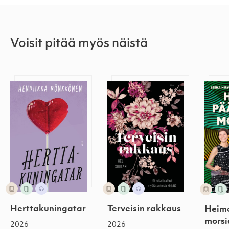
Voisit pitää myös näistä
Herttakuningatar
Terveisin rakkaus
Heimo
Herttakuningatar
Terveisin rakkaus
Heimo
morsi
2026
2026