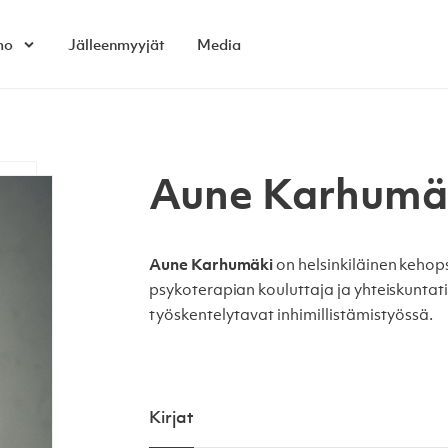
mo
Jälleenmyyjät
Media
Open child menu
Aune Karhumä
Aune Karhumäki
on helsinkiläinen kehop
psykoterapian kouluttaja ja yhteiskuntati
työskentelytavat inhimillistämistyössä.
Kirjat