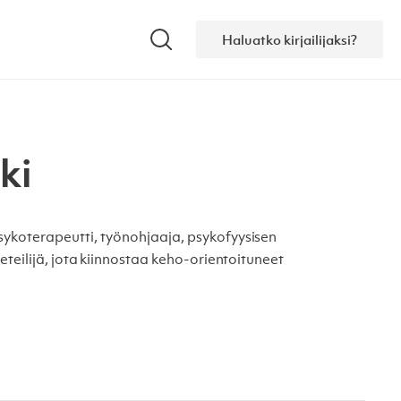
Haluatko kirjailijaksi?
Hae
ki
sykoterapeutti, työnohjaaja, psykofyysisen
eteilijä, jota kiinnostaa keho-orientoituneet