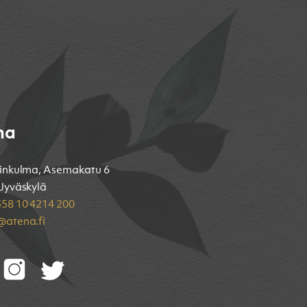
na
inkulma, Asemakatu 6
Jyväskylä
58 10 4214 200
atena.fi