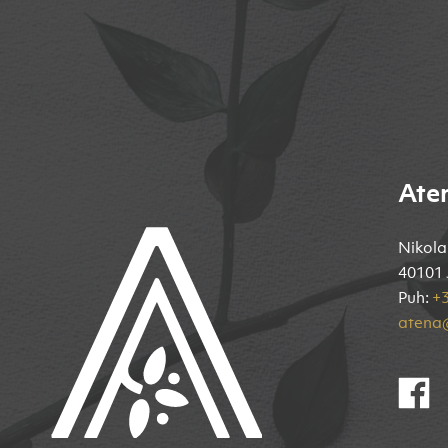
Ate
Nikola
40101 
Puh:
+3
atena@