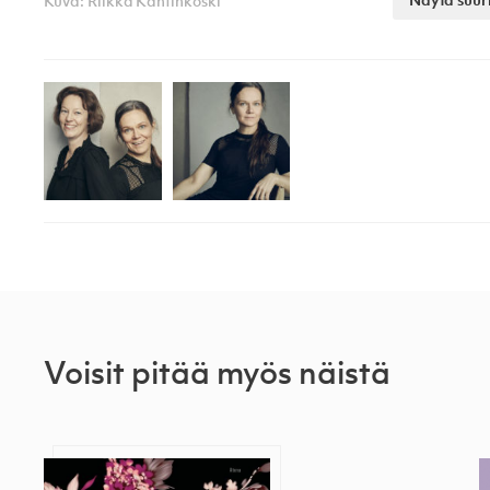
Näytä suur
Kuva: Riikka Kantinkoski
Voisit pitää myös näistä
Terveisin rakkaus
Tyttö