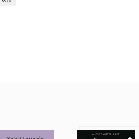
i kuva
Roolivapaus
Eufori