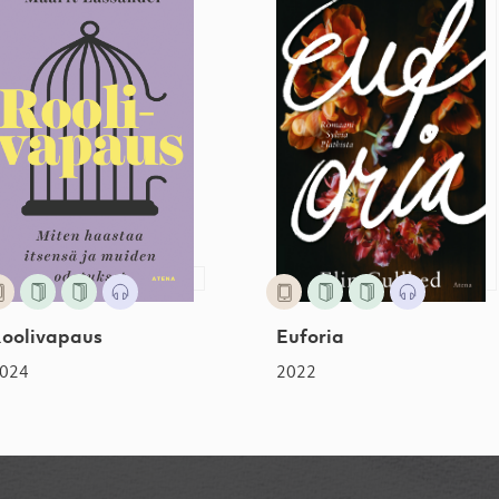
Roolivapaus
Eufori
2024
2022