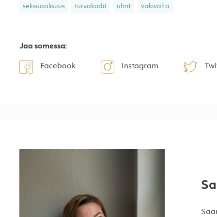
seksuaalisuus
turvakodit
uhrit
väkivalta
Jaa somessa:
Facebook
Instagram
Twi
Sa
Saar