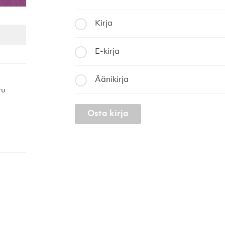
Kirja
E-kirja
Äänikirja
tu
Osta kirja