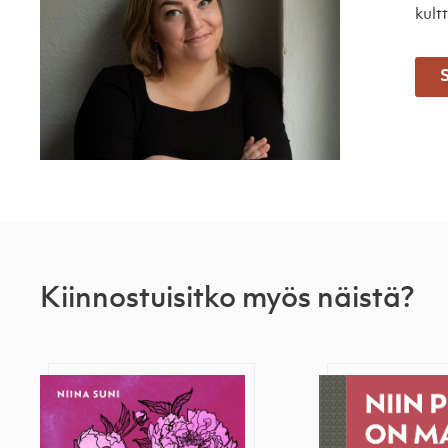
kult
S
Kiinnostuisitko myös näistä?
Tunne kiertosi
Niin pitkä on 