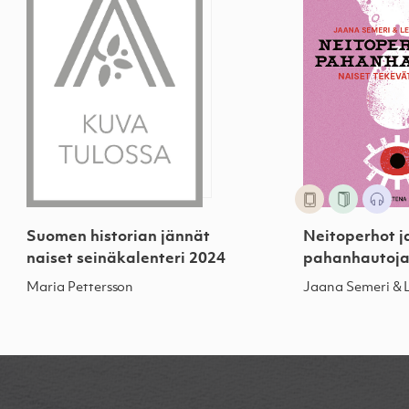
Suomen historian jännät
Neitoperhot j
naiset seinäkalenteri 2024
pahanhautoja
Maria Pettersson
Jaana Semeri & 