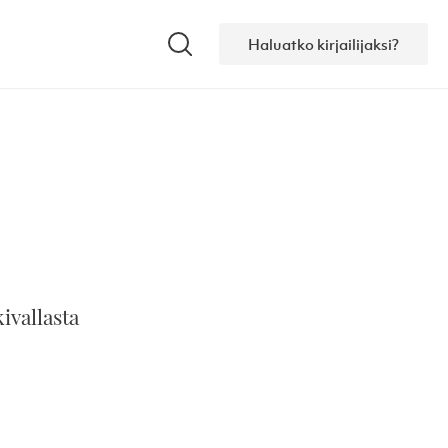
Haluatko kirjailijaksi?
Hae
ivallasta