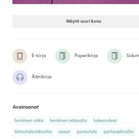
Näytä suuri kuva
E-kirja
Paperikirja
Sidot
Äänikirja
Avainsanat
henkinen väkiv
henkinen väkivalta
kokemukset
lähisuhdeväkivalta
naiset
parisuhde
perheväkivalta