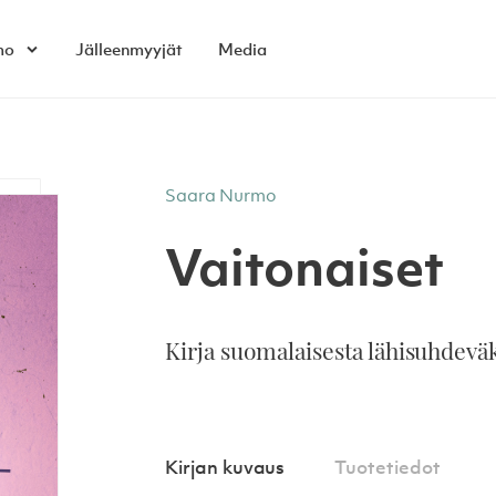
mo
Jälleenmyyjät
Media
Open child menu
Saara Nurmo
Vaitonaiset
Kirja suomalaisesta lähisuhdeväk
Kirjan kuvaus
Tuotetiedot