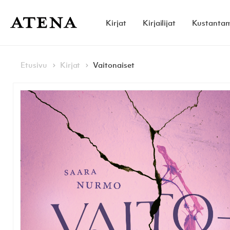
Skip to content
Kirjat
Kirjailijat
Kustanta
Atena Kustannus
Browse:
Navigoi
Etusivu
Kirjat
Vaitonaiset