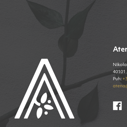
Ate
Nikola
40101 
Puh:
+3
atena@