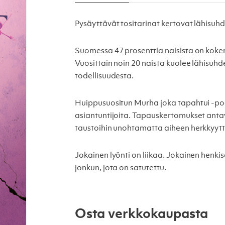
Pysäyttävät tositarinat kertovat lähisuhd
Suomessa 47 prosenttia naisista on koken
Vuosittain noin 20 naista kuolee lähisuhd
todellisuudesta.
Huippusuositun Murha joka tapahtui -pod
asiantuntijoita. Tapauskertomukset antavat
taustoihin unohtamatta aiheen herkkyytt
Jokainen lyönti on liikaa. Jokainen henki
jonkun, jota on satutettu.
Osta verkkokaupasta