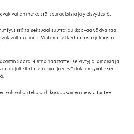
eväkivallan merkeistä, seurauksista ja yleisyydestä.
ut fyysistä tai seksuaalisuutta loukkaavaa väkivaltaa.
eväkivallan uhrina. Vaitonaiset kertoo tästä julmasta
castin Saara Nurmo haastatteli selviytyjiä, omaisia ja
 laajalle ilmiölle kasvot ja vievät lukijan syvälle sen
ä.
sen väkivallan teko on liikaa. Jokainen meistä tuntee