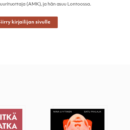
tuurituottaja (AMK), ja hän asuu Lontoossa.
iirry kirjailijan sivulle
matka
Tunnista manipulointi ja löydä o