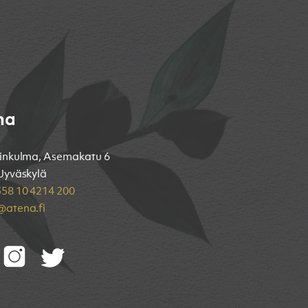
na
inkulma, Asemakatu 6
Jyväskylä
58 10 4214 200
atena.fi