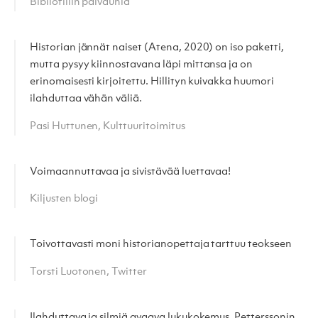
Bibliofiilin päiväunia
Historian jännät naiset (Atena, 2020) on iso paketti,
mutta pysyy kiinnostavana läpi mittansa ja on
erinomaisesti kirjoitettu. Hillityn kuivakka huumori
ilahduttaa vähän väliä.
Pasi Huttunen, Kulttuuritoimitus
Voimaannuttavaa ja sivistävää luettavaa!
Kiljusten blogi
Toivottavasti moni historianopettaja tarttuu teokseen
Torsti Luotonen, Twitter
Ilahduttava ja silmiä avaava lukukokemus. Petterssonin