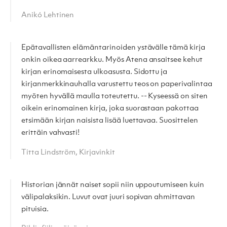
Anikó Lehtinen
Epätavallisten elämäntarinoiden ystävälle tämä kirja
onkin oikea aarrearkku. Myös Atena ansaitsee kehut
kirjan erinomaisesta ulkoasusta. Sidottu ja
kirjanmerkkinauhalla varustettu teos on paperivalintaa
myöten hyvällä maulla toteutettu. -- Kyseessä on siten
oikein erinomainen kirja, joka suorastaan pakottaa
etsimään kirjan naisista lisää luettavaa. Suosittelen
erittäin vahvasti!
Titta Lindström, Kirjavinkit
Historian jännät naiset sopii niin uppoutumiseen kuin
välipalaksikin. Luvut ovat juuri sopivan ahmittavan
pituisia.