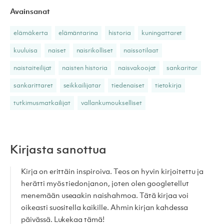
Avainsanat
elämäkerta
elämäntarina
historia
kuningattaret
kuuluisa
naiset
naisrikolliset
naissotilaat
naistaiteilijat
naisten historia
naisvakoojat
sankaritar
sankarittaret
seikkailijatar
tiedenaiset
tietokirja
tutkimusmatkailijat
vallankumoukselliset
Kirjasta sanottua
Kirja on erittäin inspiroiva. Teos on hyvin kirjoitettu ja
herätti myös tiedonjanon, joten olen googletellut
menemään useaakin naishahmoa. Tätä kirjaa voi
oikeasti suositella kaikille. Ahmin kirjan kahdessa
päivässä. Lukekaa tämä!