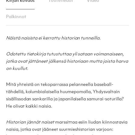
Kirjan kuvaus
Tuotetiedot
Video
Palkinnot
Näistä naisista ei kerrottu historian tunneilla.
Odotettu tietokirja tutustuttaa yli sataan voimanaiseen,
jotka ovat jättäneet jälkensä historiaan mutta joista harva
on kuullut.
Mitä yhteistä on tekoparrassa pelanneella baseball-
tähdellä, kolumbialaisella huumepomolla, Yhdysvaltain
sisällissodan sankarilla ja japanilaisella samurai-soturilla?
He olivat kaikki naisia.
Historian jännät naiset
marssittaa esiin liudan kiinnostavia
naisia, jotka ovat jääneet suurmieshistorian varjoon: