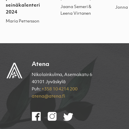
seinäkalenteri
Jaana Semeri &
Jonna 
2024
Leena Virtanen
Maria Pettersson
Atena
Nikolainkulma, Asemakatu 6
40101 Jyväskylä
Puh:
+358 10 4214 200
atena@atena.fi