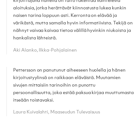
kirjoittajana hänellä on taito rakentaa vaihtelevia
aloituksia, jotka herättävät kiinnostusta lukea kunkin
naisen tarina loppuun asti. Kerronta on elävää ja
värikästä, mutta samalla hyvin informatiivista. Tekijä on
nähnyt vaivaa kaivaa tietoa välillä hyvinkin niukoista ja
hankalista lähteistä.
Aki Alanko, Ilkka-Pohjalainen
Pettersson on panutunut aiheeseen huolella ja hänen
kirjoitustyylinsä on raikkaan eläväistä. Muutamien
sivujen mittaisiin tarinoihin on punottu
persoonallisuutta, joka estää paksua kirjaa muuttumasta
itseään toistavaksi.
Laura Kuivalahti, Maaseudun Tulevaisuus