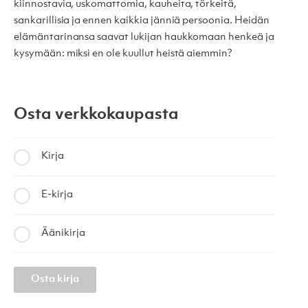
kiinnostavia, uskomattomia, kauheita, törkeitä,
sankarillisia ja ennen kaikkia jänniä persoonia. Heidän
elämäntarinansa saavat lukijan haukkomaan henkeä ja
kysymään: miksi en ole kuullut heistä aiemmin?
Osta verkkokaupasta
Kirja
E-kirja
Äänikirja
Osta kirja