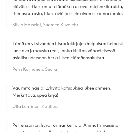
eläväisesti kertomat elämäkerrat ovat mielenkiintoisia,
riemastuttavia, itkettäviä ja usein aivan uskomattomia.
Silvia Hosseini, Suomen Kuvalehti
Tämä on yksi vuoden historiakirjojen huipuista: helposti
luettava ja hauska teos, jonka kieli on vähäeleisessä
asiallisuudessaan herkullisen elämänmakuista.
Petri Korhonen, Seura
Vau mitä naisia! Lyhyitä katsauksia lukee ahmien.
Merkittävä, upea kirja!
Ulla Lehtinen, Kotiliesi
Pettersson on hyvä tarinankertoja. Ammattimaisena