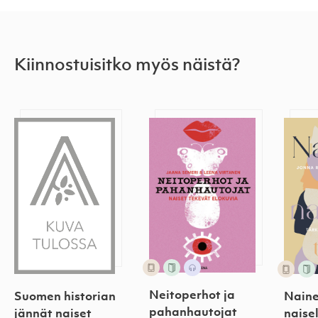
Kiinnostuisitko myös näistä?
Suomen historian jännät naiset seinäkalenteri 202
Neitoperhot ja pahanhautoj
Naine
Neitoperhot ja
Suomen historian
Naine
pahanhautojat
jännät naiset
naisel