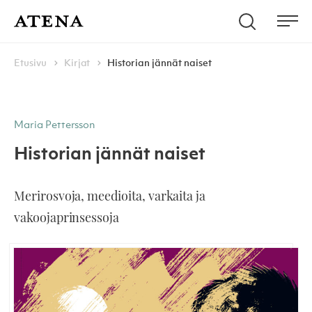
Skip to content
Hae
Atena Kustannus
Me
Browse:
Navigoi
Etusivu
Kirjat
Historian jännät naiset
Maria Pettersson
Historian jännät naiset
Merirosvoja, meedioita, varkaita ja
vakoojaprinsessoja