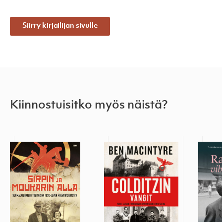
Siirry kirjailijan sivulle
Kiinnostuisitko myös näistä?
Sirpin ja moukarin alla
Colditzin vangit
Rakka