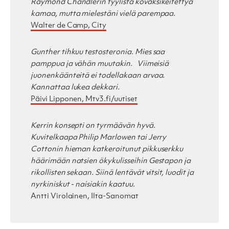
Raymond Chandlerin tyylistä kovaksikeitettyä
kamaa, mutta mielestäni vielä parempaa.
Walter de Camp, City
Gunther tihkuu testosteronia. Mies saa
pamppua ja vähän muutakin.   Viimeisiä
juonenkäänteitä ei todellakaan arvaa.
Kannattaa lukea dekkari.
Päivi Lipponen, Mtv3.fi/uutiset
Kerrin konsepti on tyrmäävän hyvä.
Kuvitelkaapa Philip Marlowen tai Jerry
Cottonin hieman katkeroitunut pikkuserkku
häärimään natsien ökykulisseihin Gestapon ja
rikollisten sekaan. Siinä lentävät vitsit, luodit ja
nyrkiniskut - naisiakin kaatuu.
Antti Virolainen, Ilta-Sanomat