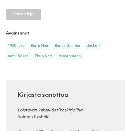
Osta kirja
Avainsanat
1930-luku
Berlin Noir
Bernie Gunther
dekkari
natsi-Saksa
Philip Kerr
rikosromaani
Kirjasta sanottua
Loistavan kekseliäs rikoskirjailija.
Salman Rushdie