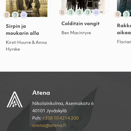
Colditzin vangit
Rakka
Sirpin ja
aika
Ben Macintyre
moukarin alla
Florian 
Kirsti Huurre & Anna
Hyrske
Atena
Nikolainkulma, Asemakatu 6
40101 Jyväskylä
Puh:
+358 10 4214 200
atena@atena.fi