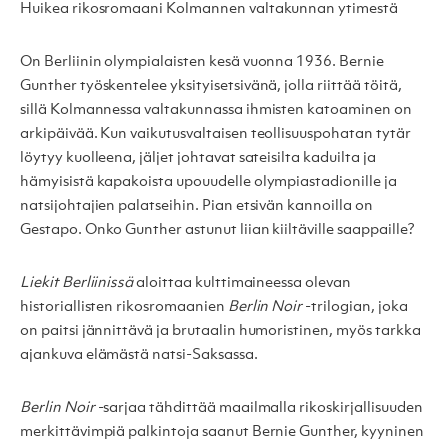
Huikea rikosromaani Kolmannen valtakunnan ytimestä
On Berliinin olympialaisten kesä vuonna 1936. Bernie
Gunther työskentelee yksityisetsivänä, jolla riittää töitä,
sillä Kolmannessa valtakunnassa ihmisten katoaminen on
arkipäivää. Kun vaikutusvaltaisen teollisuuspohatan tytär
löytyy kuolleena, jäljet johtavat sateisilta kaduilta ja
hämyisistä kapakoista upouudelle olympiastadionille ja
natsijohtajien palatseihin. Pian etsivän kannoilla on
Gestapo. Onko Gunther astunut liian kiiltäville saappaille?
Liekit Berliinissä
aloittaa kulttimaineessa olevan
historiallisten rikosromaanien
Berlin Noir
-trilogian, joka
on paitsi jännittävä ja brutaalin humoristinen, myös tarkka
ajankuva elämästä natsi-Saksassa.
Berlin Noir
-sarjaa tähdittää maailmalla rikoskirjallisuuden
merkittävimpiä palkintoja saanut Bernie Gunther, kyyninen