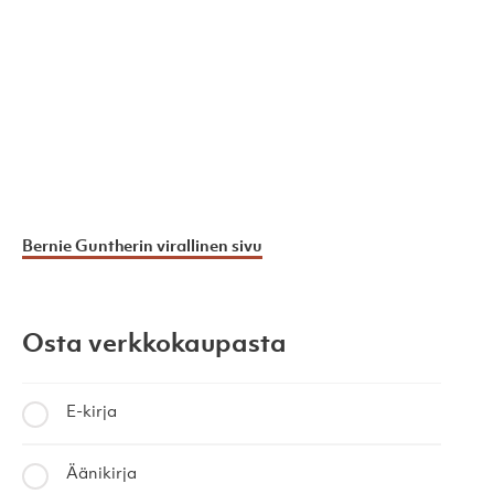
Bernie Guntherin virallinen sivu
Osta verkkokaupasta
E-kirja
Äänikirja