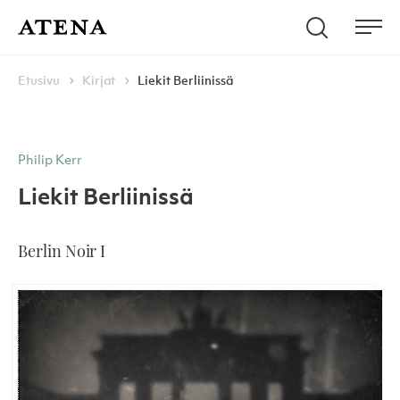
Skip to content
Hae
Atena Kustannus
Me
Browse:
Navigoi
Etusivu
Kirjat
Liekit Berliinissä
Philip Kerr
Liekit Berliinissä
Berlin Noir I