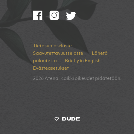
Tietosuojaseloste
Saavutettavuusseloste
Lähetä
palautetta
Briefly in English
Evästeasetukset
2026 Atena. Kaikki oikeudet pidätetään.