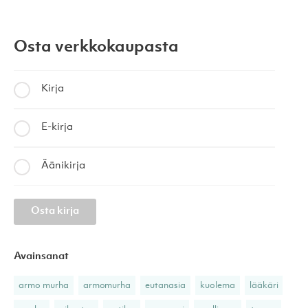
Osta verkkokaupasta
Kirja
E-kirja
Äänikirja
Osta kirja
Avainsanat
armo murha
armomurha
eutanasia
kuolema
lääkäri