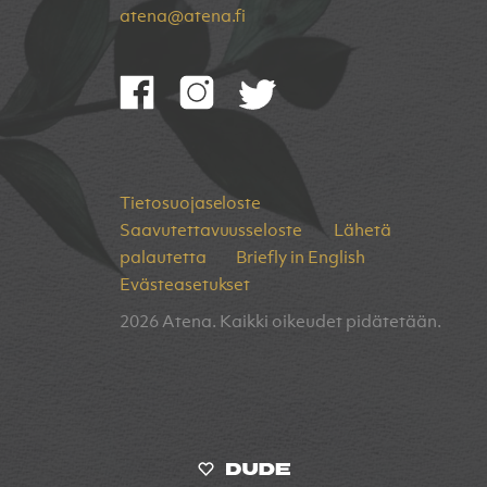
atena@atena.fi
Tietosuojaseloste
Saavutettavuusseloste
Lähetä
palautetta
Briefly in English
Evästeasetukset
2026 Atena. Kaikki oikeudet pidätetään.