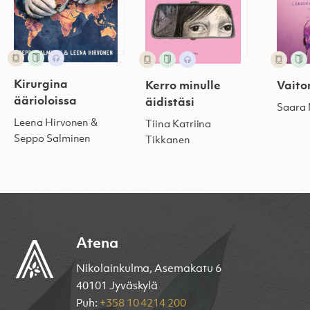
Kirurgina
Kerro minulle
Vaito
äärioloissa
äidistäsi
Saara
Leena Hirvonen &
Tiina Katriina
Seppo Salminen
Tikkanen
Atena
Nikolainkulma, Asemakatu 6
40101 Jyväskylä
Puh:
+358 10 4214 200