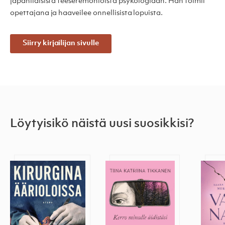
japanilaisista teeseremonioista psykologiaan. Hän toimii
opettajana ja haaveilee onnellisista lopuista.
Siirry kirjailijan sivulle
Löytyisikö näistä uusi suosikkisi?
Kirurgina äärioloissa
Kerro minulle äidistäsi
Vaito