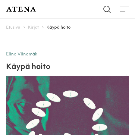
Skip to content
Hae
Atena Kustannus
Me
Browse:
Navigoi
Etusivu
Kirjat
Käypä hoito
Elina Viinamäki
Käypä hoito