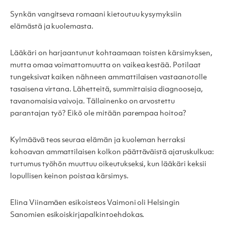
Synkän vangitseva romaani kietoutuu kysymyksiin
elämästä ja kuolemasta.
Lääkäri on harjaantunut kohtaamaan toisten kärsimyksen,
mutta omaa voimattomuutta on vaikea kestää. Potilaat
tungeksivat kaiken nähneen ammattilaisen vastaanotolle
tasaisena virtana. Lähetteitä, summittaisia diagnooseja,
tavanomaisia vaivoja. Tällainenko on arvostettu
parantajan työ? Eikö ole mitään parempaa hoitoa?
Kylmäävä teos seuraa elämän ja kuoleman herraksi
kohoavan ammattilaisen kolkon päättäväistä ajatuskulkua:
turtumus työhön muuttuu oikeutukseksi, kun lääkäri keksii
lopullisen keinon poistaa kärsimys.
Elina Viinamäen esikoisteos Vaimoni oli Helsingin
Sanomien esikoiskirjapalkintoehdokas.