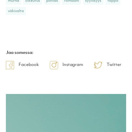
murha
oikeutus
potilas
romaani
syyllisyys
tappo
väkivalta
Jaa somessa:
Facebook
Instagram
Twitter