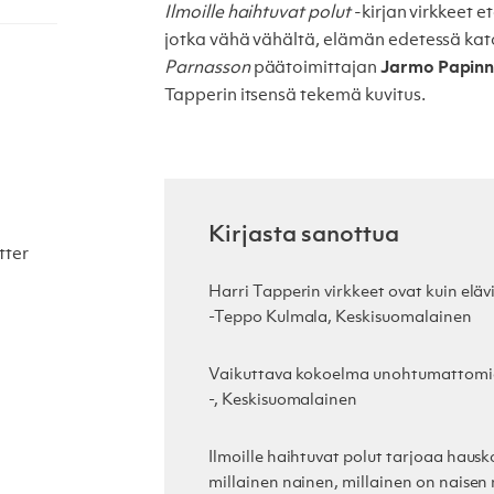
Ilmoille haihtuvat polut
-kirjan virkkeet 
jotka vähä vähältä, elämän edetessä katoa
Parnasson
päätoimittajan
Jarmo Papin
Tapperin itsensä tekemä kuvitus.
Kirjasta sanottua
tter
Harri Tapperin virkkeet ovat kuin eläv
-Teppo Kulmala, Keskisuomalainen
Vaikuttava kokoelma unohtumattomia la
-, Keskisuomalainen
Ilmoille haihtuvat polut tarjoaa hauskoj
millainen nainen, millainen on naisen