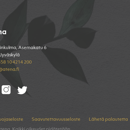
na
inkulma, Asemakatu 6
Jyväskylä
58 10 4214 200
atena.fi
uojaseloste
Saavutettavuusseloste
Lähetä palautetta
tena. Kaikki oikeudet pidätetään.