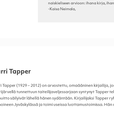
naiskieliseen arvioon: ihana kirja, ihana
-Kaisa Neimala,
rri Tapper
i Tapper (1929 – 2012) on arvostettu, omaääninen kirjailija, j
ijärvellä tunnettuun taiteilijaveljessarjaan syntynyt Tapper te
nuitto säilyivät lähellä hänen sydäntään. Kirjailijaksi Tapper 
oineen Jyväskylässä ja toimi useissa luottamustoimissa. Hän o