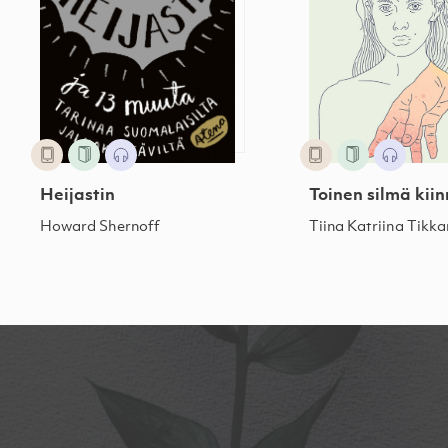
Heijastin
Toinen silmä kiin
Howard Shernoff
Tiina Katriina Tikk