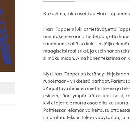
Kokoelma, joka osoittaa Harri Tapperin 
Harri Tapperin lukijat tietävät, että Tapperi
omintakeinen ääni. Tiedetään, että hänen
sanonnan sisällöstä kuin sen jäljittele
maagiseksi realistiksi, ja usein hänen tek
silmäkulmiaan. Aina hänen tekstinsä on k
Nyt Harri Tapper on kerännyt kirjoistaan
runoistaan – virkkeistä parhaat. Paristas
»Kirjoittava ihminen miettii itsensä ja t
esineet, sään, ympäristön esteettisesti, ka
kivi ei ajattele mutta osaa olla ikuisuut
Pohtiessani elämän vaiheita, sulattaessan
ilman iloa. Tekstin tulee ryöpytä iloa, ja