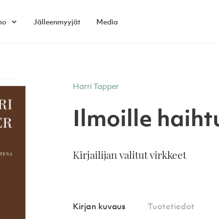
mo
Jälleenmyyjät
Media
Open child menu
Harri Tapper
Ilmoille haiht
Kirjailijan valitut virkkeet
Kirjan kuvaus
Tuotetiedot