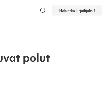
Haluatko kirjailijaksi?
Hae
uvat polut