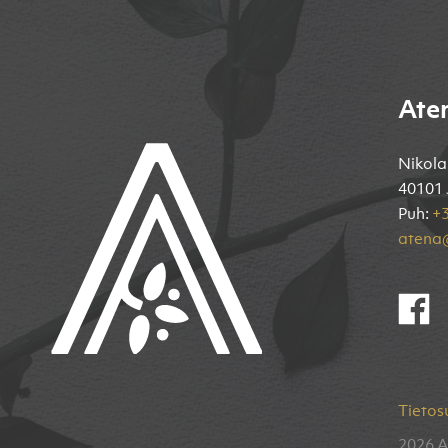
Ate
Nikola
40101 
Puh:
+3
atena@
Tietos
2026 A