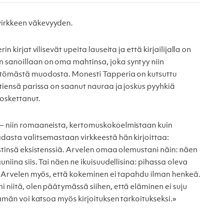
virkkeen väkevyyden.
n kirjat vilisevät upeita lauseita ja että kirjailijalla on
 sanoillaan on oma mahtinsa, joka syntyy niin
mättömästä muodosta. Monesti Tapperia on kutsuttu
stiensä parissa on saanut nauraa ja joskus pyyhkiä
oskettanut.
 – niin romaaneista, kertomuskokoelmistaan kuin
adasta valitsemastaan virkkeestä hän kirjoittaa:
ekstinsä eksistenssiä. Arvelen omaa olemustani näin: näen
uniina siis. Tai näen ne ikuisuudellisina: pihassa oleva
ta. Arvelen myös, että kokeminen ei tapahdu ilman henkeä.
i niitä, olen päätymässä siihen, että eläminen ei suju
 tämän voi katsoa myös kirjoituksen tarkoitukseksi.»