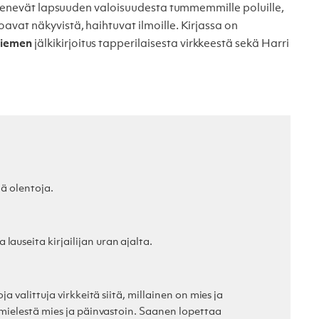
etenevät lapsuuden valoisuudesta tummemmille poluille,
vat näkyvistä, haihtuvat ilmoille. Kirjassa on
niemen
jälkikirjoitus tapperilaisesta virkkeestä sekä Harri
iä olentoja.
useita kirjailijan uran ajalta.
a valittuja virkkeitä siitä, millainen on mies ja
 mielestä mies ja päinvastoin. Saanen lopettaa