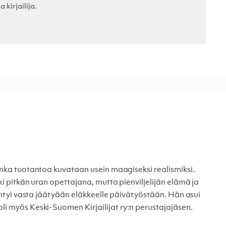
 kirjailija.
onka tuotantoa kuvataan usein maagiseksi realismiksi.
ki pitkän uran opettajana, mutta pienviljelijän elämä ja
ryhtyi vasta jäätyään eläkkeelle päivätyöstään. Hän asui
li myös Keski-Suomen Kirjailijat ry:n perustajajäsen.