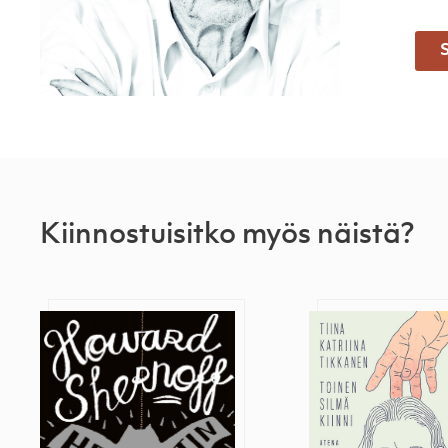
S
Kiinnostuisitko myös näistä?
Heijastin
Toinen silmä kiin