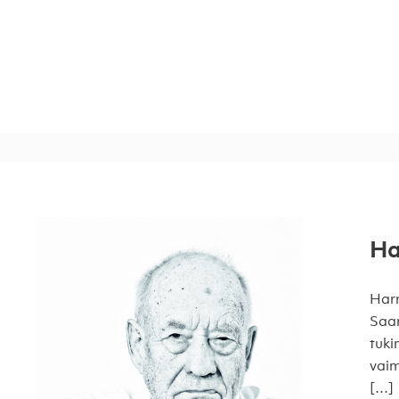
Ha
Harr
Saar
tuki
vaim
[…]