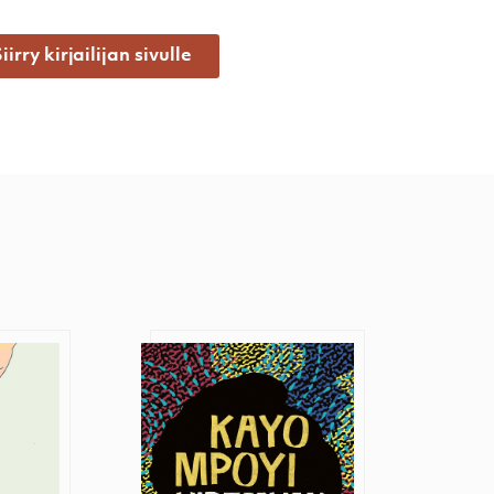
iirry kirjailijan sivulle
ni
Virtaavan veden sukua
Kadon