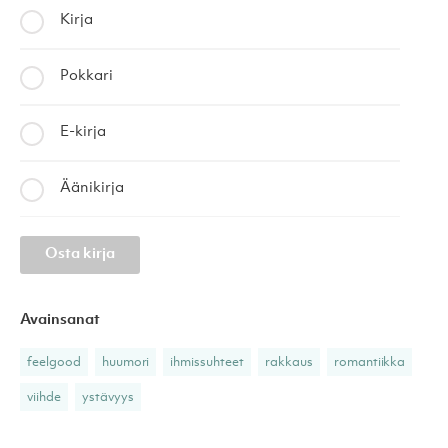
Kirja
Pokkari
E-kirja
Äänikirja
Osta kirja
Avainsanat
feelgood
huumori
ihmissuhteet
rakkaus
romantiikka
viihde
ystävyys