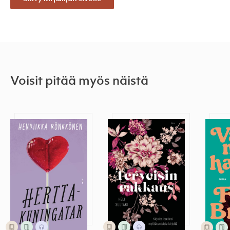
Voisit pitää myös näistä
Herttakuningatar
Terveisin rakkaus
Vahv