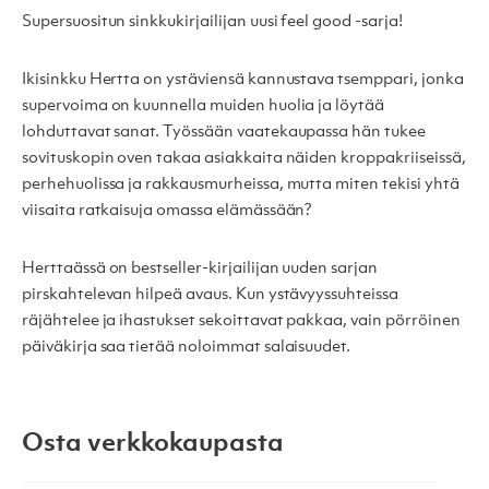
Supersuositun sinkkukirjailijan uusi feel good -sarja!
Ikisinkku Hertta on ystäviensä kannustava tsemppari, jonka
supervoima on kuunnella muiden huolia ja löytää
lohduttavat sanat. Työssään vaatekaupassa hän tukee
sovituskopin oven takaa asiakkaita näiden kroppakriiseissä,
perhehuolissa ja rakkausmurheissa, mutta miten tekisi yhtä
viisaita ratkaisuja omassa elämässään?
Herttaässä on bestseller-kirjailijan uuden sarjan
pirskahtelevan hilpeä avaus. Kun ystävyyssuhteissa
räjähtelee ja ihastukset sekoittavat pakkaa, vain pörröinen
päiväkirja saa tietää noloimmat salaisuudet.
Osta verkkokaupasta