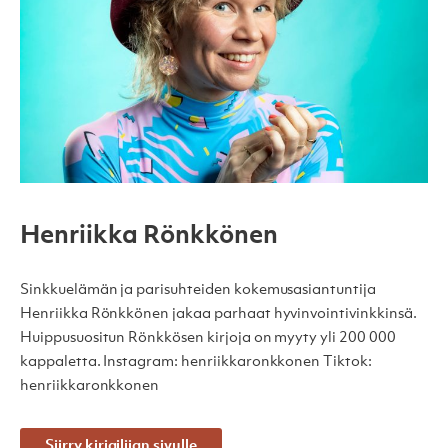
Henriikka Rönkkönen
Sinkkuelämän ja parisuhteiden kokemusasiantuntija
Henriikka Rönkkönen jakaa parhaat hyvinvointivinkkinsä.
Huippusuositun Rönkkösen kirjoja on myyty yli 200 000
kappaletta. Instagram: henriikkaronkkonen Tiktok:
henriikkaronkkonen
Siirry kirjailijan sivulle