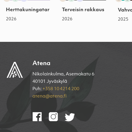
Herttakuningatar
Terveisin rakkaus
Vahv
2026
2026
2025
Atena
Nikolainkulma, Asemakatu 6
40101 Jyväskylä
Puh:
+358 10 4214 200
atena@atena.fi