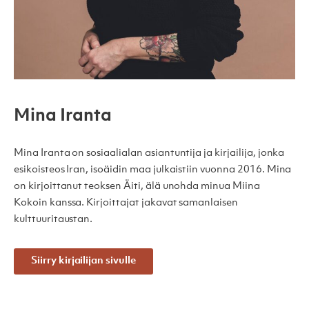
Mina Iranta
Mina Iranta on sosiaalialan asiantuntija ja kirjailija, jonka
esikoisteos Iran, isoäidin maa julkaistiin vuonna 2016. Mina
on kirjoittanut teoksen Äiti, älä unohda minua Miina
Kokoin kanssa. Kirjoittajat jakavat samanlaisen
kulttuuritaustan.
Siirry kirjailijan sivulle