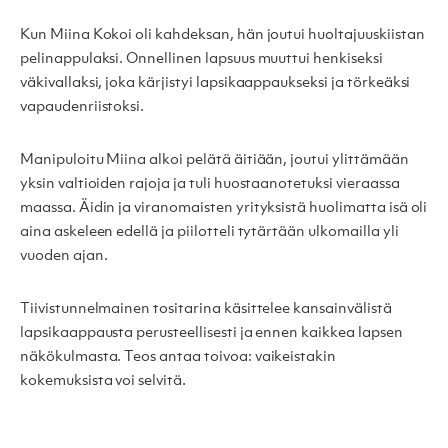
Kun Miina Kokoi oli kahdeksan, hän joutui huoltajuuskiistan
pelinappulaksi. Onnellinen lapsuus muuttui henkiseksi
väkivallaksi, joka kärjistyi lapsikaappaukseksi ja törkeäksi
vapaudenriistoksi.
Manipuloitu Miina alkoi pelätä äitiään, joutui ylittämään
yksin valtioiden rajoja ja tuli huostaanotetuksi vieraassa
maassa. Äidin ja viranomaisten yrityksistä huolimatta isä oli
aina askeleen edellä ja piilotteli tytärtään ulkomailla yli
vuoden ajan.
Tiivistunnelmainen tositarina käsittelee kansainvälistä
lapsikaappausta perusteellisesti ja ennen kaikkea lapsen
näkökulmasta. Teos antaa toivoa: vaikeistakin
kokemuksista voi selvitä.