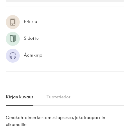
E-kirja
Sidottu
Äänikirja
Kirjan kuvaus
Tuotetiedot
Omakohtainen kertomus lapsesta, joka kaapattiin
ulkomaille.