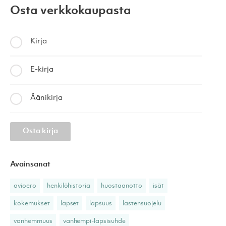
Osta verkkokaupasta
Kirja
E-kirja
Äänikirja
Osta kirja
Avainsanat
avioero
henkilöhistoria
huostaanotto
isät
kokemukset
lapset
lapsuus
lastensuojelu
vanhemmuus
vanhempi-lapsisuhde