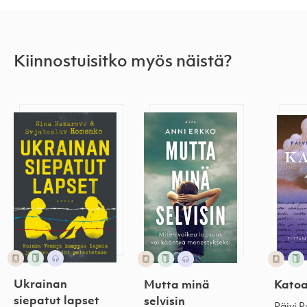
Kiinnostuisitko myös näistä?
Ukrainan siepatut lapset
Mutta minä selvisin
Katoa
Ukrainan
Mutta minä
Katoa
siepatut lapset
selvisin