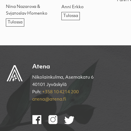
Päivi 
Nina Nazarova &
Anni Erkko
Svjatoslav H’omenko
Tulossa
Tulossa
Atena
Nikolainkulma, Asemakatu 6
40101 Jyväskylä
Puh:
+358 10 4214 200
atena@atena.fi