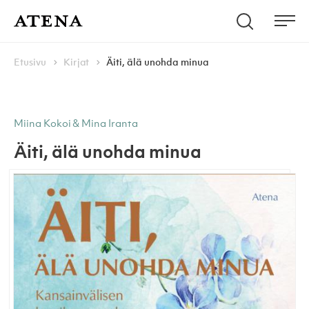
Skip to content
Hae
Atena Kustannus
Me
Browse:
Navigoi
Etusivu
Kirjat
Äiti, älä unohda minua
Miina Kokoi & Mina Iranta
Äiti, älä unohda minua